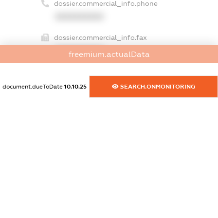
dossier.commercial_info.phone
XXXXXXXXXX
dossier.commercial_info.fax
XXXXXXXXXX
freemium.actualData
dossier.commercial_info.email
XXXXXXXXXX
document.dueToDate
10.10.25
SEARCH.ONMONITORING
dossier.commercial_info.website
XXXXXXXXXX
dossier.commercial_info.activity
XXXXXXXXXX
freemium.exampleText_1
freemium.exampleText_2
freemium.anonymousPerSearch2