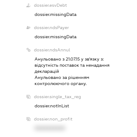
dossier.esvDebt
dossier.missingData
dossier.ndsPayer
dossier.missingData
dossier.ndsAnnul
Анульовано з 21.07.15 у зв'язку з:
вiдсутнiсть поставок та ненадання
декларацiй
Анульовано за рiшенням
контролюючого органу.
dossier.single_tax_reg
dossier.notInList
dossier.non_profit
XXXXXXXXXX