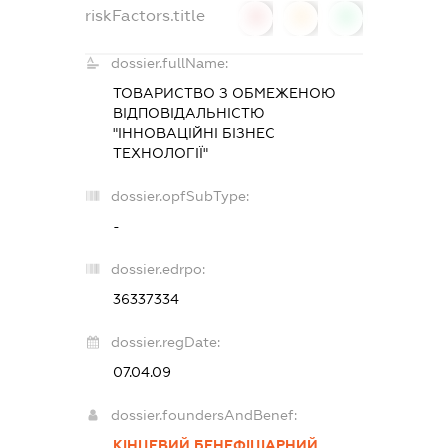
riskFactors.title
0
0
0
dossier.fullName:
ТОВАРИСТВО З ОБМЕЖЕНОЮ
ВІДПОВІДАЛЬНІСТЮ
"ІННОВАЦІЙНІ БІЗНЕС
ТЕХНОЛОГІЇ"
dossier.opfSubType:
-
dossier.edrpo:
36337334
dossier.regDate:
07.04.09
dossier.foundersAndBenef:
КІНЦЕВИЙ БЕНЕФІЦІАРНИЙ