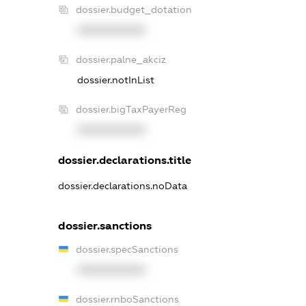
dossier.budget_dotation
XXXXXXXXXX
dossier.palne_akciz
dossier.notInList
dossier.bigTaxPayerReg
XXXXXXXXXX
dossier.declarations.title
dossier.declarations.noData
dossier.sanctions
dossier.specSanctions
XXXXXXXXXX
dossier.rnboSanctions