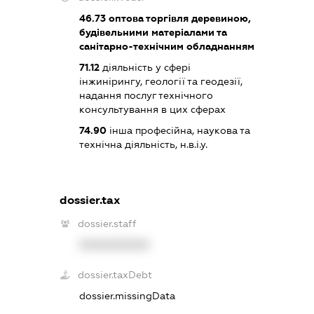
46.73
оптова торгівля деревиною,
будівельними матеріалами та
санітарно-технічним обладнанням
71.12
діяльність у сфері
інжинірингу, геології та геодезії,
надання послуг технічного
консультування в цих сферах
74.90
інша професійна, наукова та
технічна діяльність, н.в.і.у.
dossier.tax
dossier.staff
XXXXXXXXXX
dossier.taxDebt
dossier.missingData