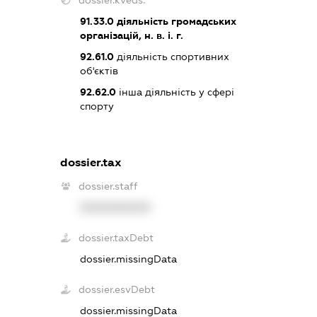
91.33.0
діяльність громадських
організацій, н. в. і. г.
92.61.0
діяльність спортивних
об'єктів
92.62.0
інша діяльність у сфері
спорту
dossier.tax
dossier.staff
XXXXXXXXXX
dossier.taxDebt
dossier.missingData
dossier.esvDebt
dossier.missingData