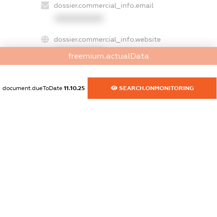
dossier.commercial_info.email
XXXXXXXXXX
dossier.commercial_info.website
XXXXXXXXXX
freemium.actualData
dossier.commercial_info.activity
XXXXXXXXXX
document.dueToDate
11.10.25
SEARCH.ONMONITORING
freemium.exampleText_1
freemium.exampleText_2
freemium.anonymousPerSearch2
FREEMIUM.DETAILS
FREEMIUM.REGISTER