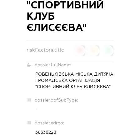
"СПОРТИВНИЙ
КЛУБ
ЄЛИСЄЄВА"
riskFactors.title
0
0
0
dossier.fullName:
РОВЕНЬКІВСЬКА МІСЬКА ДИТЯЧА
ГРОМАДСЬКА ОРГАНІЗАЦІЯ
"СПОРТИВНИЙ КЛУБ ЄЛИСЄЄВА"
dossier.opfSubType:
-
dossier.edrpo:
36338228