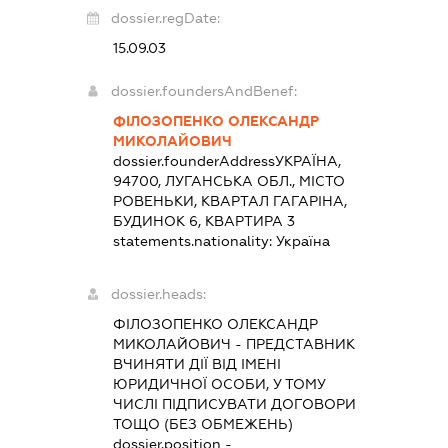
dossier.regDate:
15.09.03
dossier.foundersAndBenef:
ФІЛОЗОПЕНКО ОЛЕКСАНДР
МИКОЛАЙОВИЧ
dossier.founderAddress
УКРАЇНА,
94700, ЛУГАНСЬКА ОБЛ., МІСТО
РОВЕНЬКИ, КВАРТАЛ ГАГАРІНА,
БУДИНОК 6, КВАРТИРА 3
statements.nationality:
Україна
dossier.heads:
ФІЛОЗОПЕНКО ОЛЕКСАНДР
МИКОЛАЙОВИЧ
-
ПРЕДСТАВНИК
ВЧИНЯТИ ДІЇ ВІД ІМЕНІ
ЮРИДИЧНОЇ ОСОБИ, У ТОМУ
ЧИСЛІ ПІДПИСУВАТИ ДОГОВОРИ
ТОЩО (БЕЗ ОБМЕЖЕНЬ)
dossier.position -