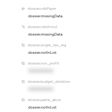
dossier.ndsPayer
dossier.missingData
dossier.ndsAnnul
dossier.missingData
dossier.single_tax_reg
dossier.notInList
dossier.non_profit
XXXXXXXXXX
dossier.budget_dotation
XXXXXXXXXX
dossier.palne_akciz
dossier.notInList