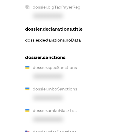
dossier.bigTaxPayerReg
XXXXXXXXXX
dossier.declarations.title
dossier.declarations.noData
dossier.sanctions
dossier.specSanctions
XXXXXXXXXX
dossier.rnboSanctions
XXXXXXXXXX
dossier.amkuBlackList
XXXXXXXXXX
dossier.ofacSanctions