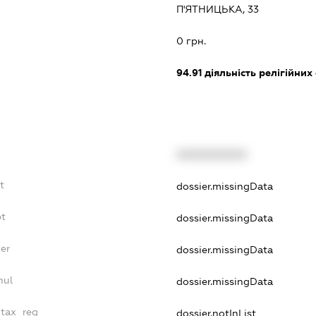
П'ЯТНИЦЬКА, 33
:
0 грн.
94.91
діяльність релігійних
XXXXXXXXXX
t
dossier.missingData
bt
dossier.missingData
yer
dossier.missingData
nul
dossier.missingData
_tax_reg
dossier.notInList