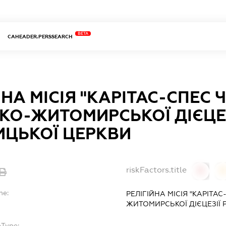
BETA
CAHEADER.PERSSEARCH
ЙНА МІСІЯ "КАРІТАС-СПЕС Ч
КО-ЖИТОМИРСЬКОЇ ДІЄЦЕ
ИЦЬКОЇ ЦЕРКВИ
riskFactors.title
0
0
me:
РЕЛІГІЙНА МІСІЯ "КАРІТАС
ЖИТОМИРСЬКОЇ ДІЄЦЕЗІЇ
bType: