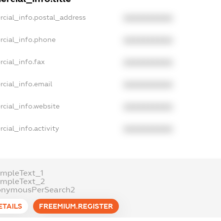
rcial_info.postal_address
XXXXXXXXXX
rcial_info.phone
XXXXXXXXXX
cial_info.fax
XXXXXXXXXX
cial_info.email
XXXXXXXXXX
rcial_info.website
XXXXXXXXXX
cial_info.activity
XXXXXXXXXX
ampleText_1
ampleText_2
onymousPerSearch2
ETAILS
FREEMIUM.REGISTER