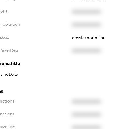
ofit
XXXXXXXXXX
t_dotation
XXXXXXXXXX
akciz
dossier.notInList
xPayerReg
XXXXXXXXXX
ions.title
ons.noData
ns
anctions
XXXXXXXXXX
anctions
XXXXXXXXXX
lackList
XXXXXXXXXX