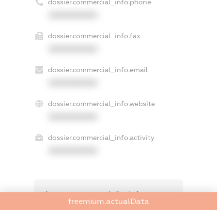
dossier.commercial_info.phone
XXXXXXXXXX
dossier.commercial_info.fax
XXXXXXXXXX
dossier.commercial_info.email
XXXXXXXXXX
dossier.commercial_info.website
XXXXXXXXXX
dossier.commercial_info.activity
XXXXXXXXXX
freemium.exampleText_1
freemium.actualData
freemium.exampleText_2
freemium.anonymousPerSearch2