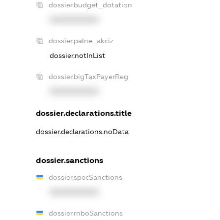
dossier.budget_dotation
XXXXXXXXXX
dossier.palne_akciz
dossier.notInList
dossier.bigTaxPayerReg
XXXXXXXXXX
dossier.declarations.title
dossier.declarations.noData
dossier.sanctions
dossier.specSanctions
XXXXXXXXXX
dossier.rnboSanctions