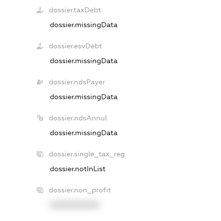
dossier.taxDebt
dossier.missingData
dossier.esvDebt
dossier.missingData
dossier.ndsPayer
dossier.missingData
dossier.ndsAnnul
dossier.missingData
dossier.single_tax_reg
dossier.notInList
dossier.non_profit
XXXXXXXXXX