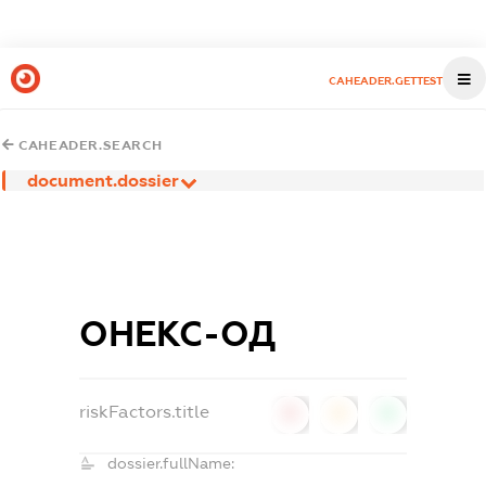
CAHEADER.GETTEST
CAHEADER.SEARCH
document.dossier
ОНЕКС-ОД
riskFactors.title
0
0
0
dossier.fullName: