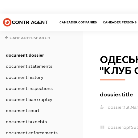
CONTR AGENT
CAHEADER.COMPANIES
CAHEADER.PERSONS
CAHEADER.SEARCH
document.dossier
ОДЕСЬ
document.statements
"КЛУБ
document.history
document.inspections
dossier.title
document.bankruptcy
dossier.fullNa
document.court
document.taxdebts
dossier.opfSu
document.enforcements