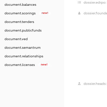
dossier.edrpo:
document.balances
dossier.found
document.scorings
new!
document.tenders
document.publicfunds
document.ved
document.semantrum
document.relationships
document.licenses
new!
dossier.heads: