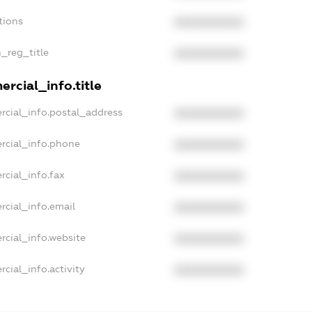
tions
XXXXXXXXXX
n_reg_title
XXXXXXXXXX
rcial_info.title
rcial_info.postal_address
XXXXXXXXXX
rcial_info.phone
XXXXXXXXXX
rcial_info.fax
XXXXXXXXXX
rcial_info.email
XXXXXXXXXX
rcial_info.website
XXXXXXXXXX
cial_info.activity
XXXXXXXXXX