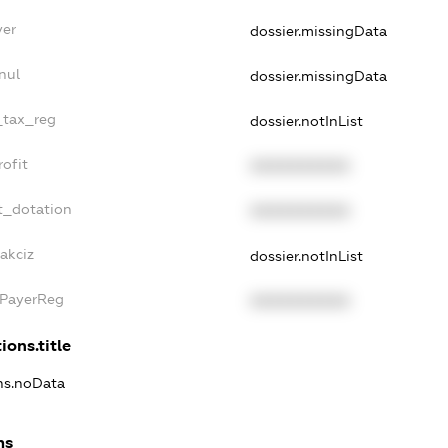
yer
dossier.missingData
nul
dossier.missingData
_tax_reg
dossier.notInList
ofit
XXXXXXXXXX
t_dotation
XXXXXXXXXX
akciz
dossier.notInList
xPayerReg
XXXXXXXXXX
ions.title
ons.noData
ns