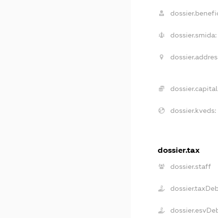
dossier.benefic
dossier.smida:
dossier.addres
dossier.capital
dossier.kveds:
dossier.tax
dossier.staff
dossier.taxDe
dossier.esvDe