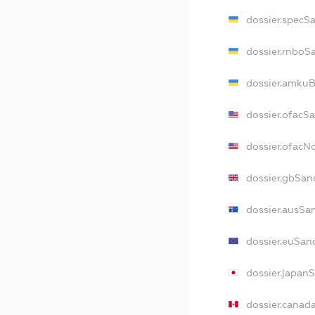
dossier.specS
dossier.rnboS
dossier.amkuB
dossier.ofacS
dossier.ofac
dossier.gbSan
dossier.ausSa
dossier.euSan
dossier.japan
dossier.canad