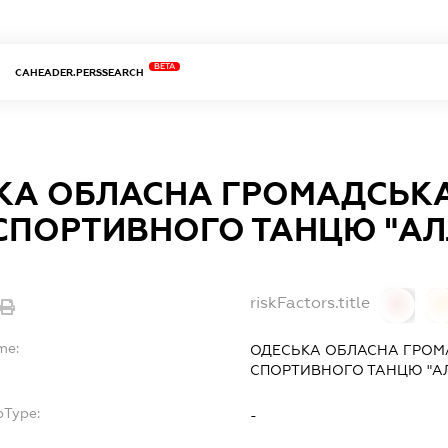
BETA
CAHEADER.PERSSEARCH
КА ОБЛАСНА ГРОМАДСЬКА
 СПОРТИВНОГО ТАНЦЮ "А
riskFactors.title
0
0
me:
ОДЕСЬКА ОБЛАСНА ГРОМА
СПОРТИВНОГО ТАНЦЮ "А
bType:
-