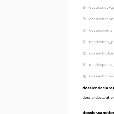
dossier.ndsPa
dossier.ndsAn
dossier.single
dossier.non_pr
dossier.budge
dossier.palne_
dossier.bigTa
dossier.declarat
dossier.declarati
dossier.sanctio