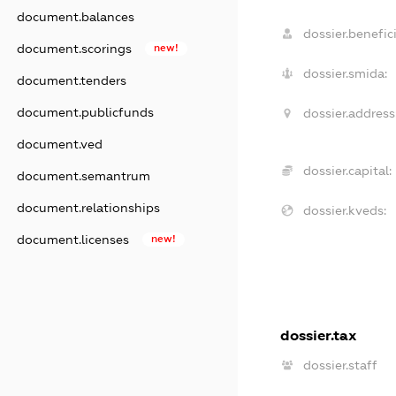
document.balances
dossier.benefici
document.scorings
new!
dossier.smida:
document.tenders
document.publicfunds
dossier.address
document.ved
dossier.capital:
document.semantrum
document.relationships
dossier.kveds:
document.licenses
new!
dossier.tax
dossier.staff