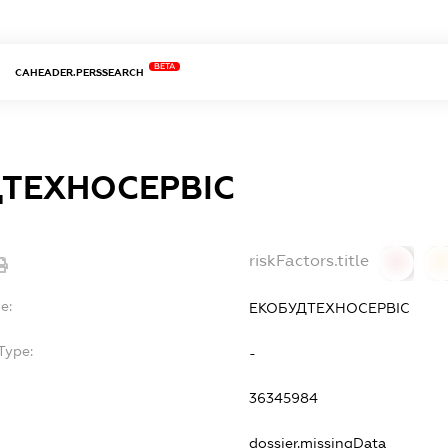
BETA
CAHEADER.PERSSEARCH
ТЕХНОСЕРВІС
riskFactors.title
0
0
e:
ЕКОБУДТЕХНОСЕРВІС
Type:
-
36345984
dossier.missingData