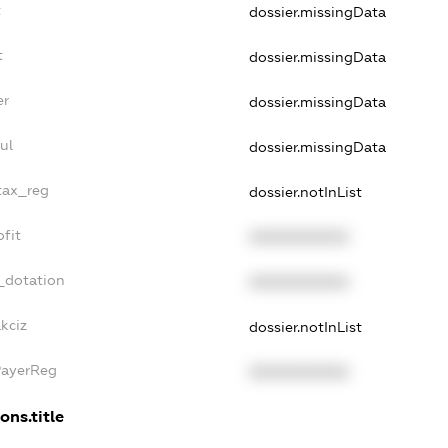
t
dossier.missingData
t
dossier.missingData
er
dossier.missingData
ul
dossier.missingData
_tax_reg
dossier.notInList
ofit
XXXXXXXXXX
_dotation
XXXXXXXXXX
kciz
dossier.notInList
PayerReg
XXXXXXXXXX
ons.title