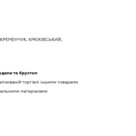
 КРЕМЕНЧУК, КРЮКІВСЬКИЙ,
одами та брухтом
лізованій торгівлі іншими товарами
івельними матеріалами