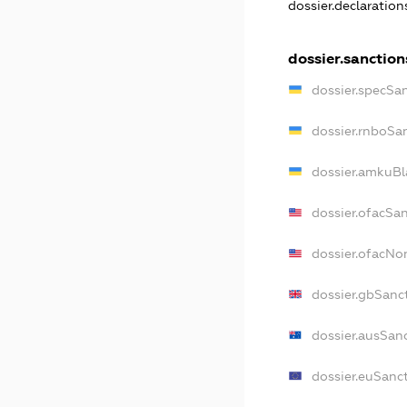
dossier.declaratio
dossier.sanction
dossier.specSa
dossier.rnboSa
dossier.amkuBl
dossier.ofacSa
dossier.ofacN
dossier.gbSanc
dossier.ausSan
dossier.euSanc