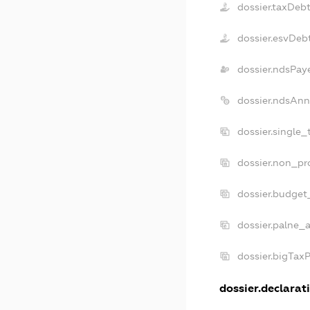
dossier.taxDeb
dossier.esvDeb
dossier.ndsPay
dossier.ndsAnn
dossier.single
dossier.non_pr
dossier.budget
dossier.palne_a
dossier.bigTax
dossier.declarati