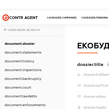
CONTR AGENT
CAHEADER.COMPANIES
CAHEADER.PERSONS
CAHEADER.SEARCH
ЕКОБУД
document.dossier
document.statements
document.history
dossier.title
document.inspections
dossier.fullNam
document.bankruptcy
dossier.opfSub
document.court
document.taxdebts
dossier.edrpo:
document.enforcements
dossier.heads: