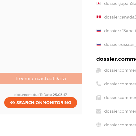
dossier.japanS
dossier.canada
dossier.rfSanct
dossier.russian
dossier.commer
dossier.commer
freemium.actualData
dossier.commer
document.dueToDate
25.03.17
dossier.commer
SEARCH.ONMONITORING
dossier.commer
dossier.commer