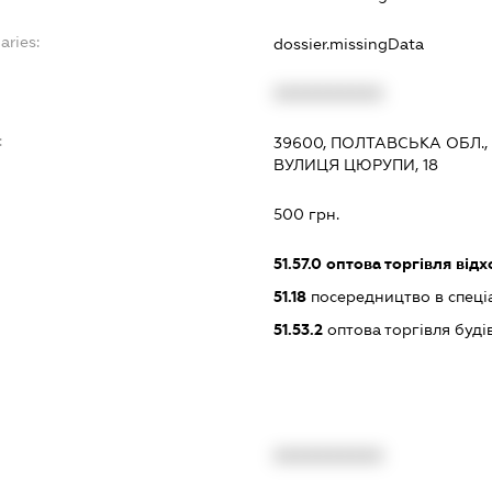
aries:
dossier.missingData
XXXXXXXXXX
:
39600, ПОЛТАВСЬКА ОБЛ.,
ВУЛИЦЯ ЦЮРУПИ, 18
500 грн.
51.57.0
оптова торгівля відх
51.18
посередництво в спеціа
51.53.2
оптова торгівля буд
XXXXXXXXXX