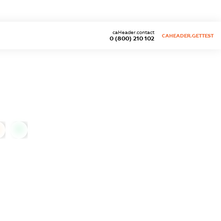
caHeader.contact
CAHEADER.GETTEST
0 (800) 210 102
0