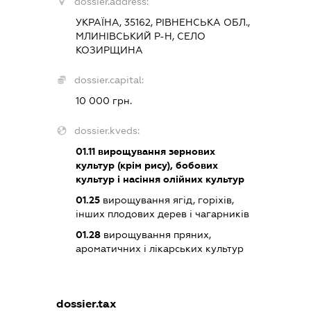
dossier.address:
УКРАЇНА, 35162, РІВНЕНСЬКА ОБЛ.,
МЛИНІВСЬКИЙ Р-Н, СЕЛО
КОЗИРЩИНА
dossier.capital:
10 000 грн.
dossier.kveds:
01.11
вирощування зернових
культур (крім рису), бобових
культур і насіння олійних культур
01.25
вирощування ягід, горіхів,
інших плодових дерев і чагарників
01.28
вирощування пряних,
ароматичних і лікарських культур
dossier.tax