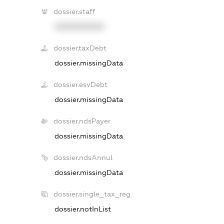
dossier.staff
XXXXXXXXXX
dossier.taxDebt
dossier.missingData
dossier.esvDebt
dossier.missingData
dossier.ndsPayer
dossier.missingData
dossier.ndsAnnul
dossier.missingData
dossier.single_tax_reg
dossier.notInList