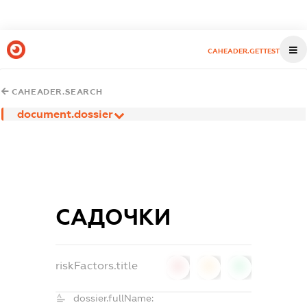
CAHEADER.GETTEST
CAHEADER.SEARCH
document.dossier
САДОЧКИ
riskFactors.title
0
0
0
dossier.fullName: