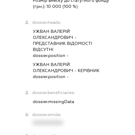
Розмір внеску до статутного фонду
(грн.):
10 000
(100 %)
dossier.heads:
УЖВАН ВАЛЕРІЙ
ОЛЕКСАНДРОВИЧ
-
ПРЕДСТАВНИК
ВІДОМОСТІ
ВІДСУТНІ
dossier.position -
УЖВАН ВАЛЕРІЙ
ОЛЕКСАНДРОВИЧ
-
КЕРІВНИК
dossier.position -
dossier.beneficiaries:
dossier.missingData
dossier.smida:
XXXXXXXXXX