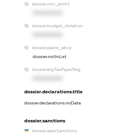
dossier.non_profit
XXXXXXXXXX
dossier.budget_dotation
XXXXXXXXXX
dossier.palne_akciz
dossier.notInList
dossier.bigTaxPayerReg
XXXXXXXXXX
dossier.declarations.title
dossier.declarations.noData
dossier.sanctions
dossier.specSanctions