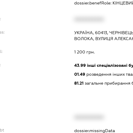
dossier.benefRole:
КІНЦЕВИ
:
XXXXXXXXXX
ss:
УКРАЇНА, 60413, ЧЕРНІВЕ
ВОЛОКА, ВУЛИЦЯ АЛЕКСАН
l:
1 200 грн.
:
43.99
інші спеціалізовані бу
01.49
розведення інших тв
81.21
загальне прибирання 
XXXXXXXXXX
bt
dossier.missingData