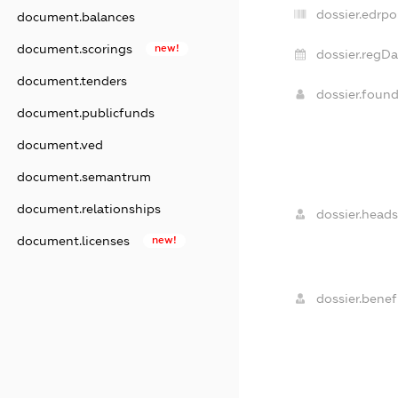
dossier.edrpo
document.balances
document.scorings
new!
dossier.regDa
document.tenders
dossier.foun
document.publicfunds
document.ved
document.semantrum
document.relationships
dossier.heads
document.licenses
new!
dossier.benefi