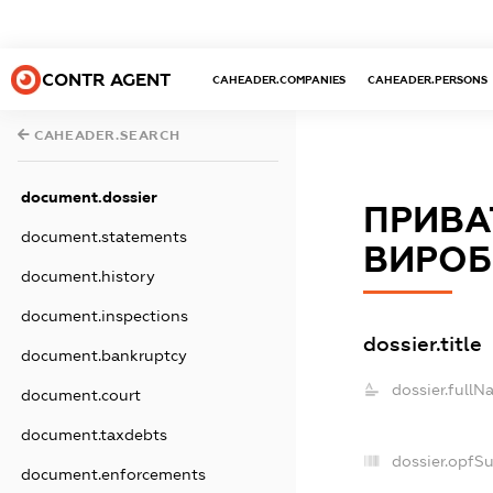
CONTR AGENT
CAHEADER.COMPANIES
CAHEADER.PERSONS
CAHEADER.SEARCH
document.dossier
ПРИВА
document.statements
ВИРОБ
document.history
document.inspections
dossier.title
document.bankruptcy
dossier.fullN
document.court
document.taxdebts
dossier.opfS
document.enforcements