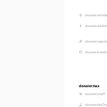
dossier.smida
dossier.addre
dossier.capita
dossier.kveds
dossier.tax
dossier.staff
dossier.taxDe