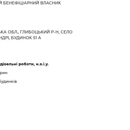
Й БЕНЕФІЦІАРНИЙ ВЛАСНИК
ЦЬКА ОБЛ., ГЛИБОЦЬКИЙ Р-Н, СЕЛО
ДРІ, БУДИНОК 51 А
дівельні роботи, н.в.і.у.
арин
будинків