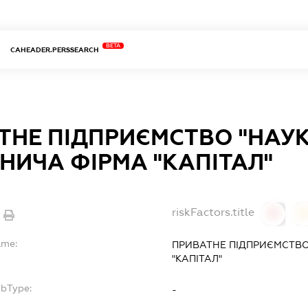
BETA
CAHEADER.PERSSEARCH
ТНЕ ПІДПРИЄМСТВО "НАУ
НИЧА ФІРМА "КАПІТАЛ"
riskFactors.title
0
ame:
ПРИВАТНЕ ПІДПРИЄМСТВ
"КАПІТАЛ"
ubType:
-