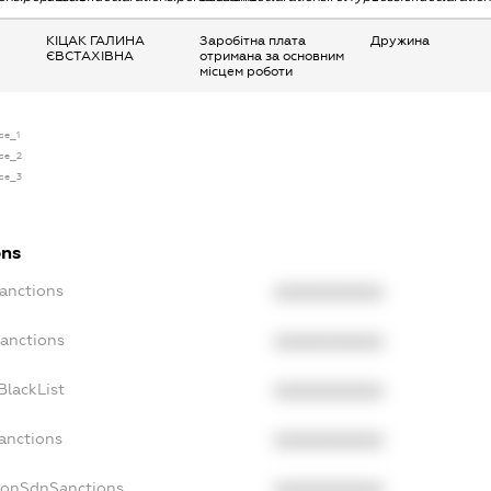
КІЦАК ГАЛИНА
Заробітна плата
Дружина
ЄВСТАХІВНА
отримана за основним
місцем роботи
nse_1
nse_2
nse_3
ons
Sanctions
XXXXXXXXXX
Sanctions
XXXXXXXXXX
BlackList
XXXXXXXXXX
anctions
XXXXXXXXXX
NonSdnSanctions
XXXXXXXXXX