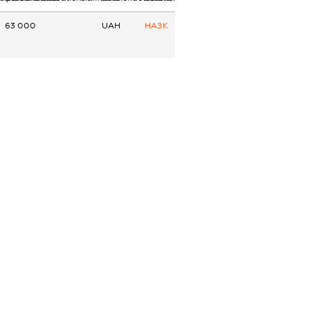
63 000
UAH
НАЗК