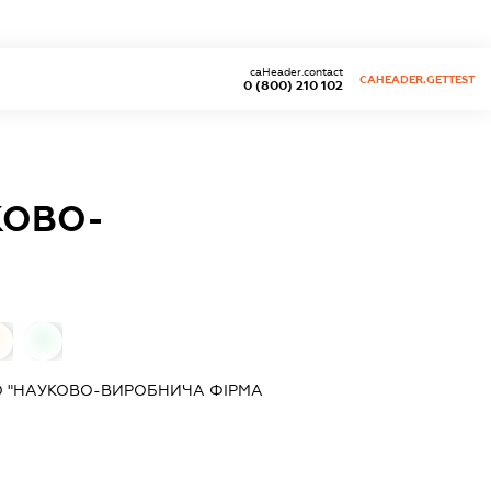
caHeader.contact
CAHEADER.GETTEST
0 (800) 210 102
КОВО-
0
0
О "НАУКОВО-ВИРОБНИЧА ФІРМА