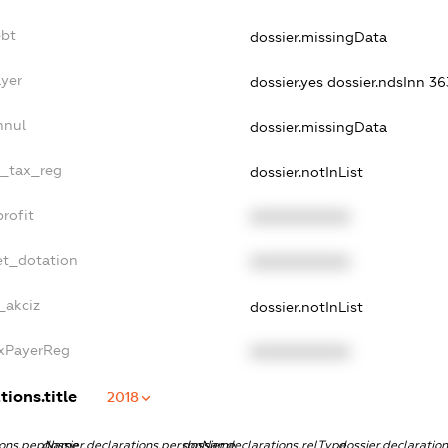
ebt
dossier.missingData
ayer
dossier.yes
dossier.ndsInn 
nnul
dossier.missingData
e_tax_reg
dossier.notInList
rofit
XXXXXXXXXX
et_dotation
XXXXXXXXXX
_akciz
dossier.notInList
axPayerReg
XXXXXXXXXX
tions.title
2018
tions.pepName
dossier.declarations.personName
dossier.declarations.relType
dossier.declaratio