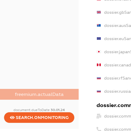
dossier.gbSa
dossier.ausS
dossier.euSa
dossier.japa
dossier.cana
dossier.rfSan
dossier.russi
freemium.actualData
dossier.comm
document.dueToDate
30.01.24
dossier.comm
SEARCH.ONMONITORING
dossier.comm