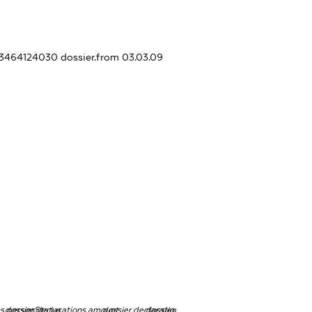
363464124030
dossier.from 03.03.09
ns.personStatus
dossier.declarations.amount
dossier.declarations.currency
dossier.declarations.source