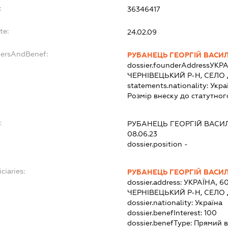
:
36346417
te:
24.02.09
dersAndBenef:
РУБАНЕЦЬ ГЕОРГІЙ ВАСИ
dossier.founderAddress
УКРА
ЧЕРНІВЕЦЬКИЙ Р-Н, СЕЛО
statements.nationality:
Укра
Розмір внеску до статутног
:
РУБАНЕЦЬ ГЕОРГІЙ ВАС
08.06.23
dossier.position -
ciaries:
РУБАНЕЦЬ ГЕОРГІЙ ВАСИ
dossier.address:
УКРАЇНА, 6
ЧЕРНІВЕЦЬКИЙ Р-Н, СЕЛО
dossier.nationality:
Україна
dossier.benefInterest:
100
dossier.benefType:
Прямий в