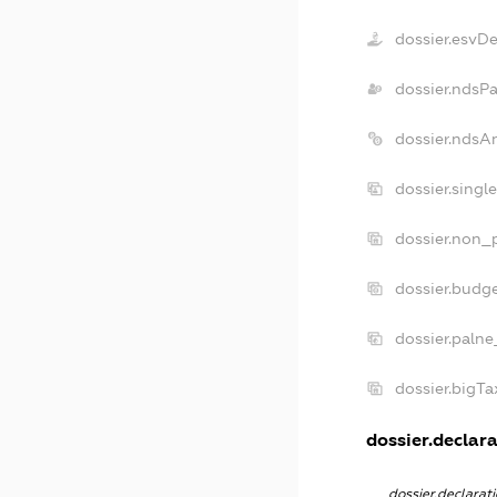
dossier.esvD
dossier.ndsP
dossier.ndsA
dossier.singl
dossier.non_p
dossier.budg
dossier.palne
dossier.bigT
dossier.declara
dossier.declara