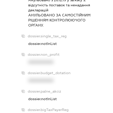
Анульовано з 26.12.19 у зв'язку з:
вiдсутнiсть поставок та ненадання
декларацiй
АНУЛЬОВАНО ЗА САМОСТIЙНИМ
РIШЕННЯМ КОНТРОЛЮЮЧОГО
ОРГАНУ.
dossier.single_tax_reg
dossier.notInList
dossier.non_profit
XXXXXXXXXX
dossier.budget_dotation
XXXXXXXXXX
dossier.palne_akciz
dossier.notInList
dossier.bigTaxPayerReg