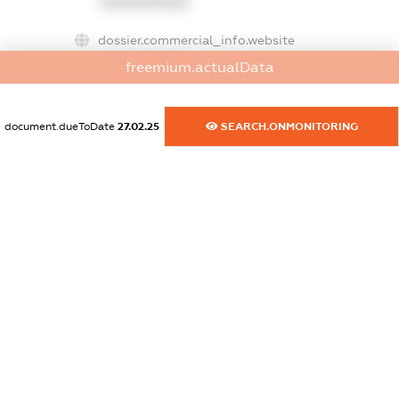
XXXXXXXXXX
dossier.commercial_info.website
XXXXXXXXXX
freemium.actualData
dossier.commercial_info.activity
XXXXXXXXXX
document.dueToDate
27.02.25
SEARCH.ONMONITORING
freemium.exampleText_1
freemium.exampleText_2
freemium.anonymousPerSearch2
FREEMIUM.DETAILS
FREEMIUM.REGISTER