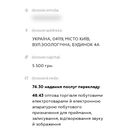
dossier.smida:
XXXXXXXXXX
dossier.address:
УКРАЇНА, 04119, МІСТО КИЇВ,
ВУЛ.ЗООЛОГІЧНА, БУДИНОК 4А
dossier.capital:
5 500 грн.
dossier.kveds:
74.30
надання послуг перекладу
46.43
оптова торгівля побутовими
електротоварами й електронною
апаратурою побутового
призначення для приймання,
записування, відтворювання звуку
й зображення