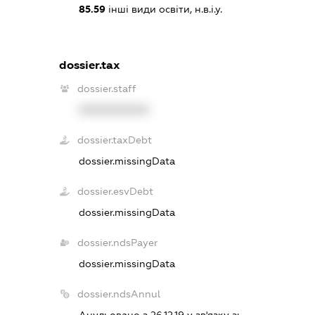
85.59
інші види освіти, н.в.і.у.
dossier.tax
dossier.staff
XXXXXXXXXX
dossier.taxDebt
dossier.missingData
dossier.esvDebt
dossier.missingData
dossier.ndsPayer
dossier.missingData
dossier.ndsAnnul