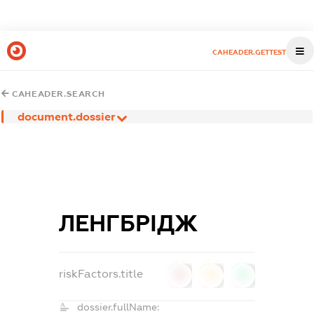
CAHEADER.GETTEST
CAHEADER.SEARCH
document.dossier
ЛЕНГБРІДЖ
riskFactors.title
0
0
0
dossier.fullName: