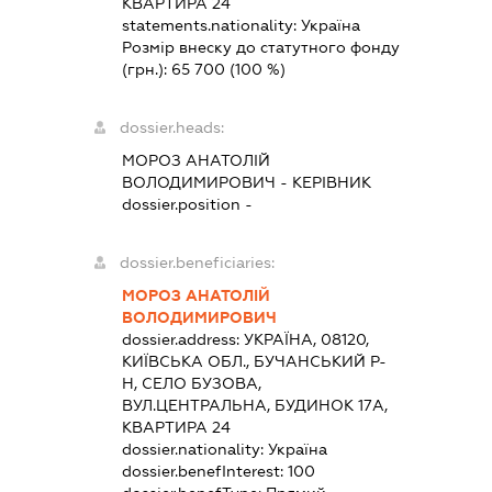
КВАРТИРА 24
statements.nationality:
Україна
Розмір внеску до статутного фонду
(грн.):
65 700
(100 %)
dossier.heads:
МОРОЗ АНАТОЛІЙ
ВОЛОДИМИРОВИЧ
-
КЕРІВНИК
dossier.position -
dossier.beneficiaries:
МОРОЗ АНАТОЛІЙ
ВОЛОДИМИРОВИЧ
dossier.address:
УКРАЇНА, 08120,
КИЇВСЬКА ОБЛ., БУЧАНСЬКИЙ Р-
Н, СЕЛО БУЗОВА,
ВУЛ.ЦЕНТРАЛЬНА, БУДИНОК 17А,
КВАРТИРА 24
dossier.nationality:
Україна
dossier.benefInterest:
100