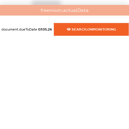
XXXXXXXXXX
freemium.actualData
dossier.commercial_info.activity
XXXXXXXXXX
document.dueToDate
07.05.26
SEARCH.ONMONITORING
freemium.exampleText_1
freemium.exampleText_2
freemium.anonymousPerSearch2
FREEMIUM.DETAILS
FREEMIUM.REGISTER