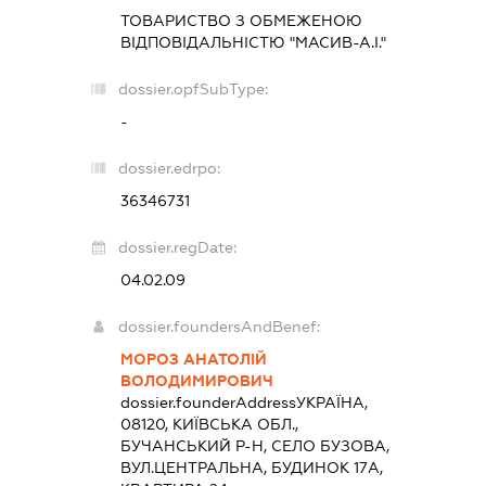
ТОВАРИСТВО З ОБМЕЖЕНОЮ
ВІДПОВІДАЛЬНІСТЮ "МАСИВ-А.І."
dossier.opfSubType:
-
dossier.edrpo:
36346731
dossier.regDate:
04.02.09
dossier.foundersAndBenef:
МОРОЗ АНАТОЛІЙ
ВОЛОДИМИРОВИЧ
dossier.founderAddress
УКРАЇНА,
08120, КИЇВСЬКА ОБЛ.,
БУЧАНСЬКИЙ Р-Н, СЕЛО БУЗОВА,
ВУЛ.ЦЕНТРАЛЬНА, БУДИНОК 17А,