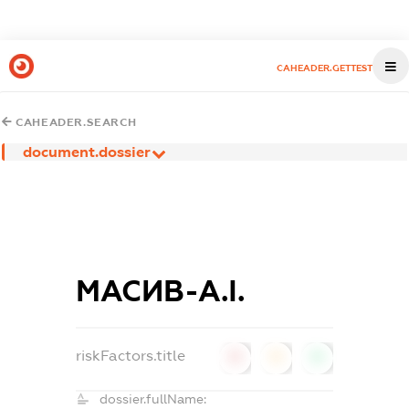
CAHEADER.GETTEST
CAHEADER.SEARCH
document.dossier
МАСИВ-А.І.
riskFactors.title
0
0
0
dossier.fullName: