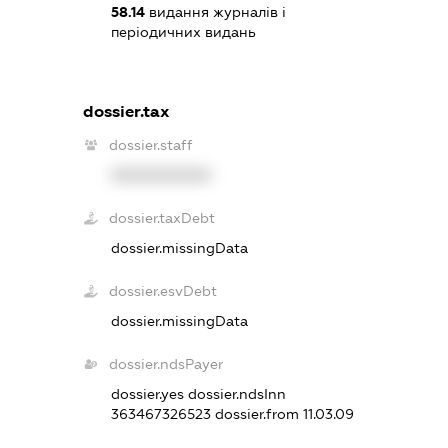
58.14
видання журналів і
періодичних видань
dossier.tax
dossier.staff
XXXXXXXXXX
dossier.taxDebt
dossier.missingData
dossier.esvDebt
dossier.missingData
dossier.ndsPayer
dossier.yes
dossier.ndsInn
363467326523
dossier.from 11.03.09