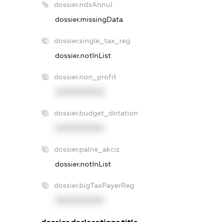
dossier.ndsAnnul
dossier.missingData
dossier.single_tax_reg
dossier.notInList
dossier.non_profit
XXXXXXXXXX
dossier.budget_dotation
XXXXXXXXXX
dossier.palne_akciz
dossier.notInList
dossier.bigTaxPayerReg
XXXXXXXXXX