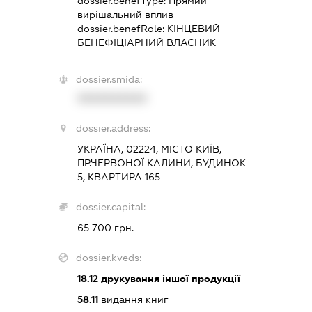
dossier.benefType:
Прямий
вирішальний вплив
dossier.benefRole:
КІНЦЕВИЙ
БЕНЕФІЦІАРНИЙ ВЛАСНИК
dossier.smida:
XXXXXXXXXX
dossier.address:
УКРАЇНА, 02224, МІСТО КИЇВ,
ПР.ЧЕРВОНОЇ КАЛИНИ, БУДИНОК
5, КВАРТИРА 165
dossier.capital:
65 700 грн.
dossier.kveds:
18.12
друкування іншої продукції
58.11
видання книг