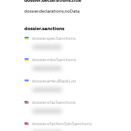
dossier.declarations.title
dossier.declarations.noData
dossier.sanctions
dossier.specSanctions
XXXXXXXXXX
dossier.rnboSanctions
XXXXXXXXXX
dossier.amkuBlackList
XXXXXXXXXX
dossier.ofacSanctions
XXXXXXXXXX
dossier.ofacNonSdnSanctions