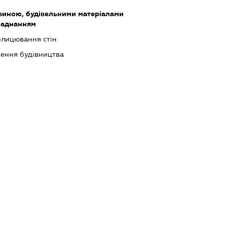
виною, будівельними матеріалами
ладнанням
блицювання стін
шення будівництва