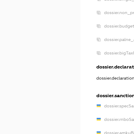
dossier.non_pr
dossier.budge
dossier.palne_
dossier.bigTa
dossier.declarat
dossier.declarati
dossier.sanctio
dossier.specS
dossier.rnboS
dossier.amkuB