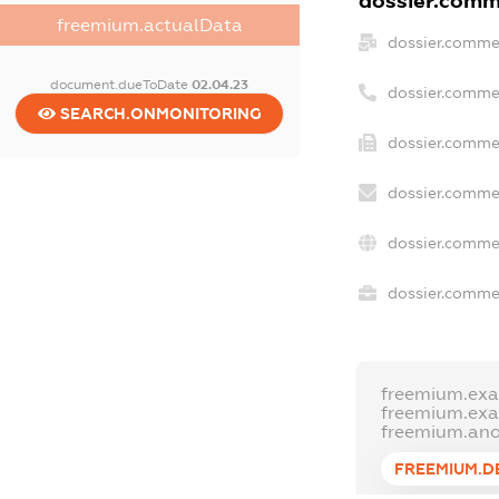
dossier.comme
freemium.actualData
dossier.comme
document.dueToDate
02.04.23
dossier.comme
SEARCH.ONMONITORING
dossier.commer
dossier.commer
dossier.comme
dossier.commer
freemium.ex
freemium.ex
freemium.an
FREEMIUM.D