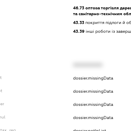
46.73
оптова торгівля дере
та санітарно-технічним об
43.33
покриття підлоги й о
43.39
інші роботи із завер
XXXXXXXXXX
t
dossier.missingData
bt
dossier.missingData
yer
dossier.missingData
nul
dossier.missingData
_tax_reg
dossier.notInList