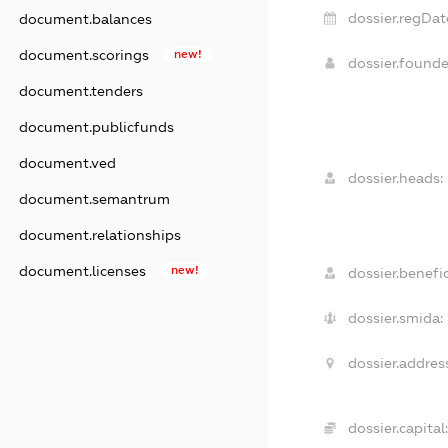
dossier.regDat
document.balances
document.scorings
new!
dossier.found
document.tenders
document.publicfunds
document.ved
dossier.heads:
document.semantrum
document.relationships
document.licenses
new!
dossier.benefic
dossier.smida:
dossier.addres
dossier.capital