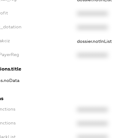
ofit
XXXXXXXXXX
t_dotation
XXXXXXXXXX
akciz
dossier.notInList
xPayerReg
XXXXXXXXXX
ions.title
ons.noData
ns
anctions
XXXXXXXXXX
anctions
XXXXXXXXXX
lackList
XXXXXXXXXX