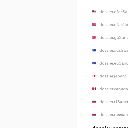
dossier.ofacSa
dossier.ofacN
dossier.gbSan
dossier.ausSa
dossier.euSan
dossier.japan
dossier.canad
dossier.rfSanc
dossier.russia