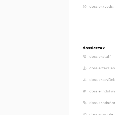
dossier.kveds:
dossier.tax
dossier.staff
dossier.taxDeb
dossier.esvDe
dossier.ndsPa
dossier.ndsAn
dossier.single