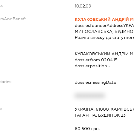
e:
10.02.09
ersAndBenef:
КУЛАКОВСЬКИЙ АНДРІЙ 
dossier.founderAddress
УКРА
МИЛОСЛАВСЬКА, БУДИНОК 
Розмір внеску до статутног
КУЛАКОВСЬКИЙ АНДРІЙ 
dossier.from 02.04.15
dossier.position -
iaries:
dossier.missingData
XXXXXXXXXX
s:
УКРАЇНА, 61000, ХАРКІВСЬ
ГАГАРІНА, БУДИНОК 23
:
60 500 грн.