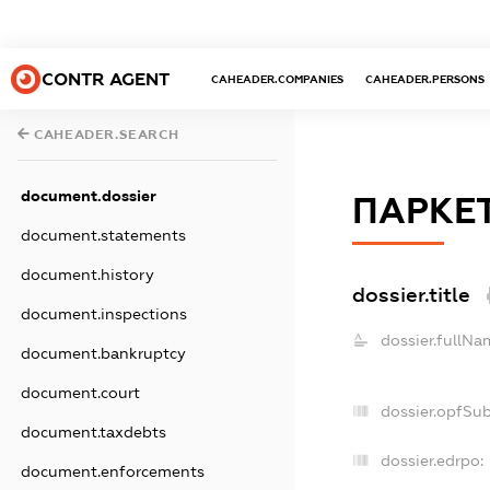
CONTR AGENT
CAHEADER.COMPANIES
CAHEADER.PERSONS
CAHEADER.SEARCH
document.dossier
ПАРКЕТ
document.statements
document.history
dossier.title
document.inspections
dossier.fullNa
document.bankruptcy
document.court
dossier.opfSu
document.taxdebts
dossier.edrpo:
document.enforcements