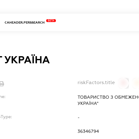
BETA
CAHEADER.PERSSEARCH
 УКРАЇНА
riskFactors.title
0
0
me:
ТОВАРИСТВО З ОБМЕЖЕНО
УКРАЇНА"
bType:
-
36346794