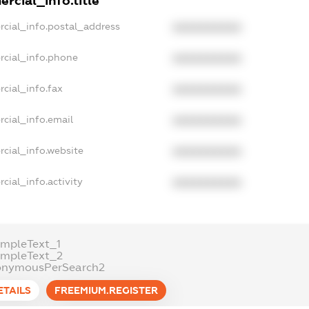
rcial_info.title
rcial_info.postal_address
XXXXXXXXXX
rcial_info.phone
XXXXXXXXXX
cial_info.fax
XXXXXXXXXX
cial_info.email
XXXXXXXXXX
rcial_info.website
XXXXXXXXXX
cial_info.activity
XXXXXXXXXX
ampleText_1
ampleText_2
onymousPerSearch2
ETAILS
FREEMIUM.REGISTER