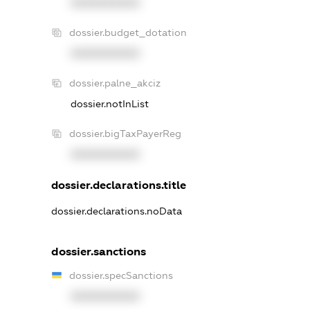
XXXXXXXXXX
dossier.budget_dotation
XXXXXXXXXX
dossier.palne_akciz
dossier.notInList
dossier.bigTaxPayerReg
XXXXXXXXXX
dossier.declarations.title
dossier.declarations.noData
dossier.sanctions
dossier.specSanctions
XXXXXXXXXX