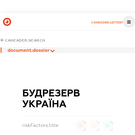
CAHEADER.GETTEST
CAHEADER.SEARCH
document.dossier
БУДРЕЗЕРВ
УКРАЇНА
riskFactors.title
0
0
0