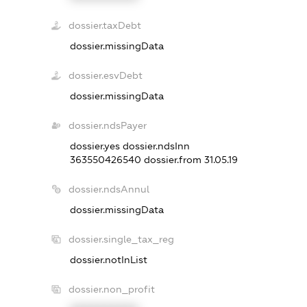
dossier.taxDebt
dossier.missingData
dossier.esvDebt
dossier.missingData
dossier.ndsPayer
dossier.yes
dossier.ndsInn
363550426540
dossier.from 31.05.19
dossier.ndsAnnul
dossier.missingData
dossier.single_tax_reg
dossier.notInList
dossier.non_profit