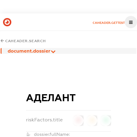
CAHEADER.GETTEST
CAHEADER.SEARCH
document.dossier
АДЕЛАНТ
riskFactors.title
0
0
0
dossier.fullName: