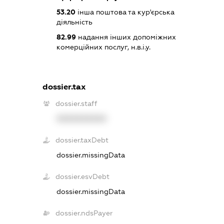
53.20
інша поштова та кур'єрська
діяльність
82.99
надання інших допоміжних
комерційних послуг, н.в.і.у.
dossier.tax
dossier.staff
XXXXXXXXXX
dossier.taxDebt
dossier.missingData
dossier.esvDebt
dossier.missingData
dossier.ndsPayer