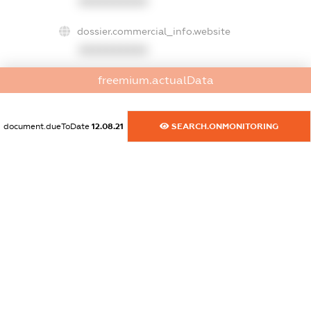
XXXXXXXXXX
dossier.commercial_info.website
XXXXXXXXXX
freemium.actualData
dossier.commercial_info.activity
XXXXXXXXXX
document.dueToDate
12.08.21
SEARCH.ONMONITORING
freemium.exampleText_1
freemium.exampleText_2
freemium.anonymousPerSearch2
FREEMIUM.DETAILS
FREEMIUM.REGISTER