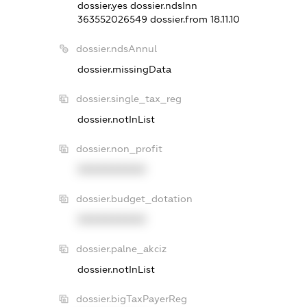
dossier.yes
dossier.ndsInn
363552026549
dossier.from 18.11.10
dossier.ndsAnnul
dossier.missingData
dossier.single_tax_reg
dossier.notInList
dossier.non_profit
XXXXXXXXXX
dossier.budget_dotation
XXXXXXXXXX
dossier.palne_akciz
dossier.notInList
dossier.bigTaxPayerReg