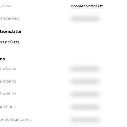
_akciz
dossier.notInList
axPayerReg
XXXXXXXXXX
ions.title
ons.noData
ons
anctions
XXXXXXXXXX
anctions
XXXXXXXXXX
lackList
XXXXXXXXXX
anctions
XXXXXXXXXX
NonSdnSanctions
XXXXXXXXXX