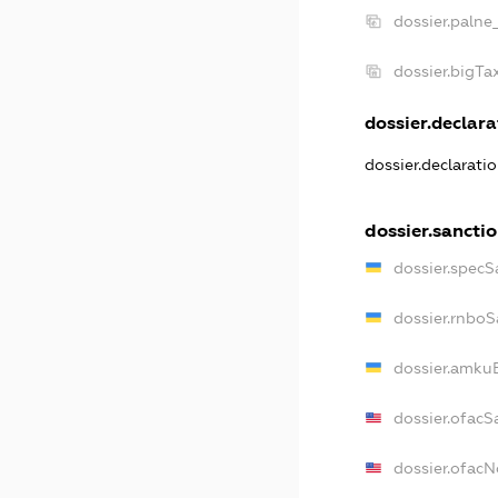
dossier.palne
dossier.bigT
dossier.declarat
dossier.declarati
dossier.sancti
dossier.specS
dossier.rnboS
dossier.amkuB
dossier.ofacS
dossier.ofac