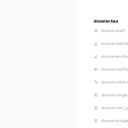
dossier.tax
dossier.staff
dossier.taxDe
dossier.esvDe
dossier.ndsPa
dossier.ndsA
dossier.singl
dossier.non_p
dossier.budg