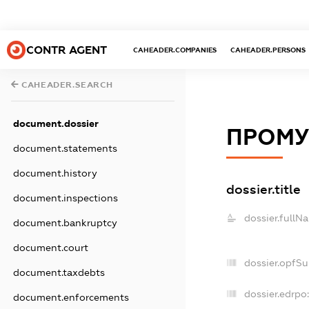
CONTR AGENT
CAHEADER.COMPANIES
CAHEADER.PERSONS
CAHEADER.SEARCH
document.dossier
ПРОМУ
document.statements
document.history
dossier.title
document.inspections
dossier.fullN
document.bankruptcy
document.court
dossier.opfS
document.taxdebts
dossier.edrpo:
document.enforcements