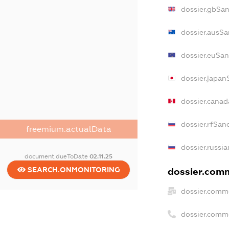
dossier.gbSan
dossier.ausSa
dossier.euSan
dossier.japan
dossier.cana
dossier.rfSan
freemium.actualData
dossier.russia
document.dueToDate
02.11.25
SEARCH.ONMONITORING
dossier.comm
dossier.comme
dossier.comm