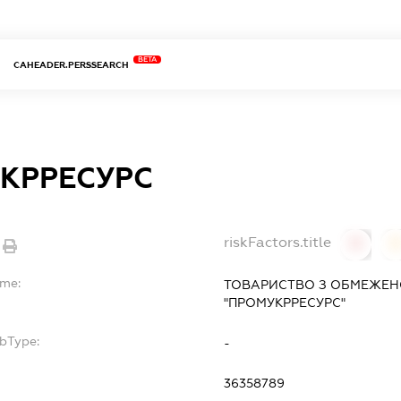
BETA
CAHEADER.PERSSEARCH
КРРЕСУРС
riskFactors.title
0
ame:
ТОВАРИСТВО З ОБМЕЖЕН
"ПРОМУКРРЕСУРС"
ubType:
-
36358789