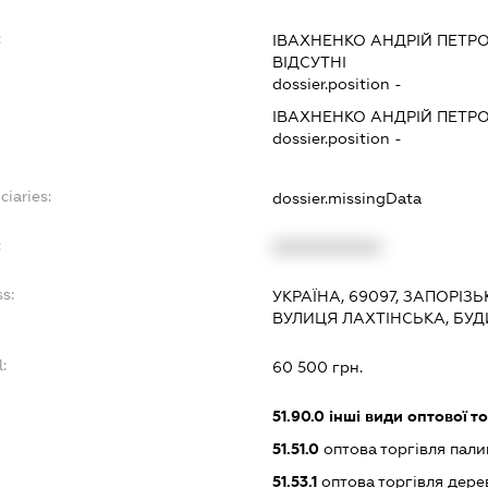
:
ІВАХНЕНКО АНДРІЙ ПЕТР
ВІДСУТНІ
dossier.position -
ІВАХНЕНКО АНДРІЙ ПЕТР
dossier.position -
ciaries:
dossier.missingData
:
XXXXXXXXXX
s:
УКРАЇНА, 69097, ЗАПОРІЗ
ВУЛИЦЯ ЛАХТІНСЬКА, БУД
:
60 500 грн.
51.90.0
інші види оптової то
51.51.0
оптова торгівля пал
51.53.1
оптова торгівля дер