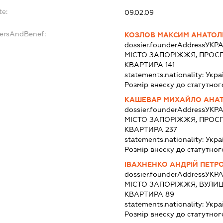
te:
09.02.09
dersAndBenef:
КОЗЛОВ МАКСИМ АНАТОЛ
dossier.founderAddress
УКРА
МІСТО ЗАПОРІЖЖЯ, ПРОСП
КВАРТИРА 141
statements.nationality:
Укра
Розмір внеску до статутног
КАШЕВАР МИХАЙЛО АНА
dossier.founderAddress
УКРА
МІСТО ЗАПОРІЖЖЯ, ПРОСП
КВАРТИРА 237
statements.nationality:
Укра
Розмір внеску до статутног
ІВАХНЕНКО АНДРІЙ ПЕТР
dossier.founderAddress
УКРА
МІСТО ЗАПОРІЖЖЯ, ВУЛИЦ
КВАРТИРА 89
statements.nationality:
Укра
Розмір внеску до статутног