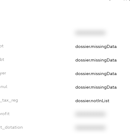
XXXXXXXXXX
bt
dossier.missingData
bt
dossier.missingData
yer
dossier.missingData
nnul
dossier.missingData
e_tax_reg
dossier.notInList
rofit
XXXXXXXXXX
et_dotation
XXXXXXXXXX