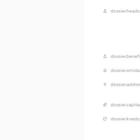
dossier.heads
dossier.benefi
dossier.smida
dossier.addres
dossier.capital
dossier.kveds: