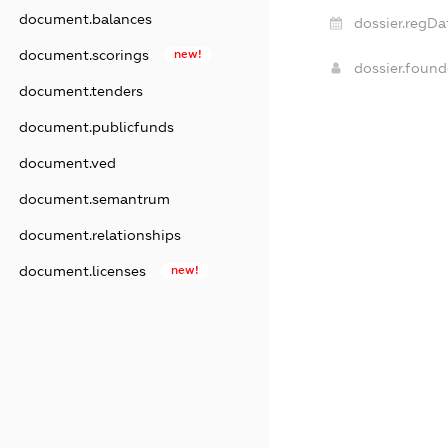
document.balances
dossier.regDa
document.scorings
new!
dossier.foun
document.tenders
document.publicfunds
document.ved
document.semantrum
document.relationships
document.licenses
new!