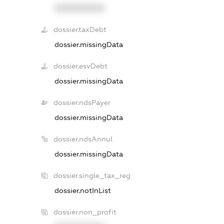
XXXXXXXXXX
dossier.taxDebt
dossier.missingData
dossier.esvDebt
dossier.missingData
dossier.ndsPayer
dossier.missingData
dossier.ndsAnnul
dossier.missingData
dossier.single_tax_reg
dossier.notInList
dossier.non_profit