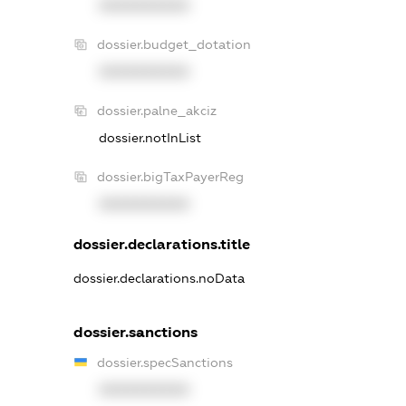
XXXXXXXXXX
dossier.budget_dotation
XXXXXXXXXX
dossier.palne_akciz
dossier.notInList
dossier.bigTaxPayerReg
XXXXXXXXXX
dossier.declarations.title
dossier.declarations.noData
dossier.sanctions
dossier.specSanctions
XXXXXXXXXX