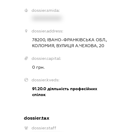
dossier.smida:
XXXXXXXXXX
dossier.address:
78200, ІВАНО-ФРАНКІВСЬКА ОБЛ.,
КОЛОМИЯ, ВУЛИЦЯ А.ЧЕХОВА, 20
dossier.capital:
0 грн.
dossier.kveds:
91.20.0
діяльність професійних
спілок
dossier.tax
dossier.staff