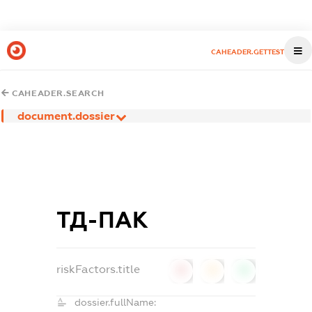
CAHEADER.GETTEST
CAHEADER.SEARCH
document.dossier
ТД-ПАК
riskFactors.title
0
0
0
dossier.fullName: