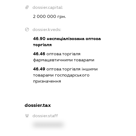
dossier.capital:
2 000 000 грн.
dossier.kveds:
46.90
неспеціалізована оптова
торгівля
46.46
оптова торгівля
фармацевтичними товарами
46.49
оптова торгівля іншими
товарами господарського
призначення
dossier.tax
dossier.staff
XXXXXXXXXX