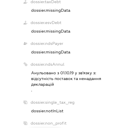
dossier.taxDebt
dossier.missingData
dossier.esvDebt
dossier.missingData
dossier.ndsPayer
dossier.missingData
dossier.ndsAnnul
Анульовано з 01.10.19 у зв'язку з:
вiдсутнiсть поставок та ненадання
декларацiй
.
dossier.single_tax_reg
dossier.notInList
dossier.non_profit