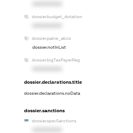
XXXXXXXXXX
dossier.budget_dotation
XXXXXXXXXX
dossier.palne_akciz
dossier.notInList
dossier.bigTaxPayerReg
XXXXXXXXXX
dossier.declarations.title
dossier.declarations.noData
dossier.sanctions
dossier.specSanctions
XXXXXXXXXX