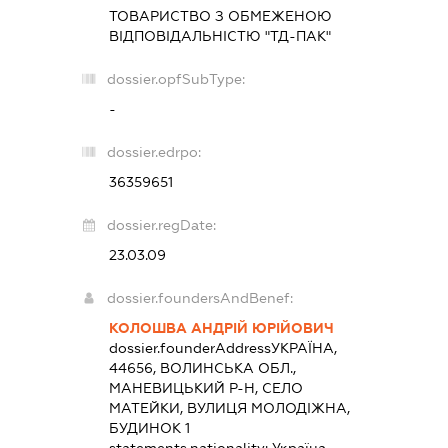
ТОВАРИСТВО З ОБМЕЖЕНОЮ
ВІДПОВІДАЛЬНІСТЮ "ТД-ПАК"
dossier.opfSubType:
-
dossier.edrpo:
36359651
dossier.regDate:
23.03.09
dossier.foundersAndBenef:
КОЛОШВА АНДРІЙ ЮРІЙОВИЧ
dossier.founderAddress
УКРАЇНА,
44656, ВОЛИНСЬКА ОБЛ.,
МАНЕВИЦЬКИЙ Р-Н, СЕЛО
МАТЕЙКИ, ВУЛИЦЯ МОЛОДІЖНА,
БУДИНОК 1