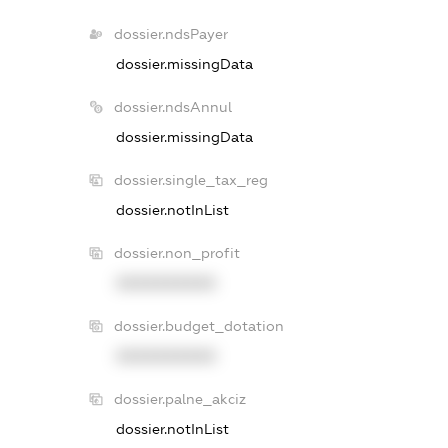
dossier.ndsPayer
dossier.missingData
dossier.ndsAnnul
dossier.missingData
dossier.single_tax_reg
dossier.notInList
dossier.non_profit
XXXXXXXXXX
dossier.budget_dotation
XXXXXXXXXX
dossier.palne_akciz
dossier.notInList