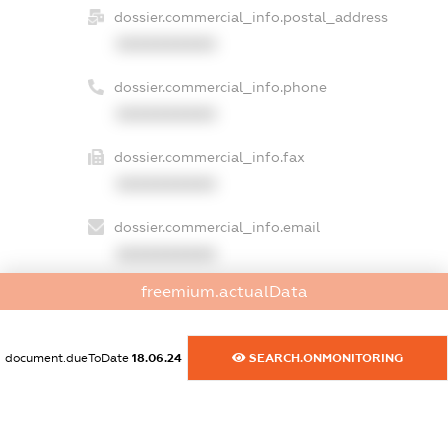
dossier.commercial_info.postal_address
XXXXXXXXXX
dossier.commercial_info.phone
XXXXXXXXXX
dossier.commercial_info.fax
XXXXXXXXXX
dossier.commercial_info.email
XXXXXXXXXX
freemium.actualData
dossier.commercial_info.website
XXXXXXXXXX
document.dueToDate
18.06.24
SEARCH.ONMONITORING
dossier.commercial_info.activity
XXXXXXXXXX