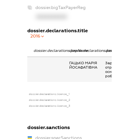
dossier.bigTaxPayerReg
XXXXXXXXXX
dossier.declarations.title
2016
dossier.declarations.pepName
dossier.declarations.personName
dossier.declaratio
ГАЦЬКО МАРІЯ
Заробітна плата
ЙОСАФАТІВНА
отримана за
основним місцем
роботи
dossier.declarations.license_1
dossier.declarations.license_2
dossier.declarations.license_3
dossier.sanctions
dossier.specSanctions