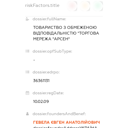
riskFactors.title
0
0
0
dossier.fullName:
ТОВАРИСТВО З ОБМЕЖЕНОЮ
ВІДПОВІДАЛЬНІСТЮ "ТОРГОВА
МЕРЕЖА "АРСЕН"
dossier.opfSubType:
-
dossier.edrpo:
36361131
dossier.regDate:
10.02.09
dossier.foundersAndBenef:
ГЕВЕЛА ЄВГЕН АНАТОЛІЙОВИЧ