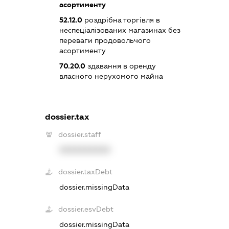
асортименту
52.12.0
роздрібна торгівля в
неспеціалізованих магазинах без
переваги продовольчого
асортименту
70.20.0
здавання в оренду
власного нерухомого майна
dossier.tax
dossier.staff
XXXXXXXXXX
dossier.taxDebt
dossier.missingData
dossier.esvDebt
dossier.missingData