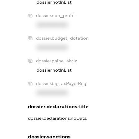
dossier.notInList
dossier.non_profit
XXXXXXXXXX
dossier.budget_dotation
XXXXXXXXXX
dossier.palne_akciz
dossier.notInList
dossier.bigTaxPayerReg
XXXXXXXXXX
dossier.declarations.title
dossier.declarations.noData
dossier.sanctions