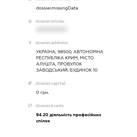
dossier.missingData
dossier.smida:
XXXXXXXXXX
dossier.address:
УКРАЇНА, 98500, АВТОНОМНА
РЕСПУБЛІКА КРИМ, МІСТО
АЛУШТА, ПРОВУЛОК
ЗАВОДСЬКИЙ, БУДИНОК 10
dossier.capital:
0 грн.
dossier.kveds:
94.20
діяльність професійних
спілок