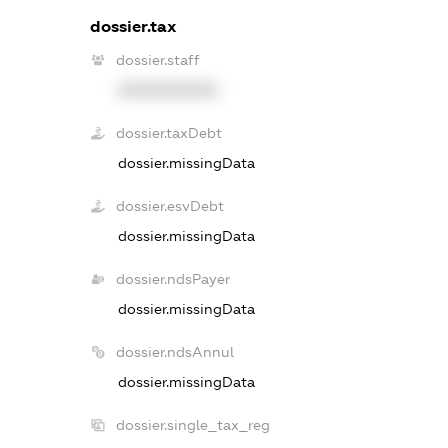
dossier.tax
dossier.staff
XXXXXXXXXX
dossier.taxDebt
dossier.missingData
dossier.esvDebt
dossier.missingData
dossier.ndsPayer
dossier.missingData
dossier.ndsAnnul
dossier.missingData
dossier.single_tax_reg