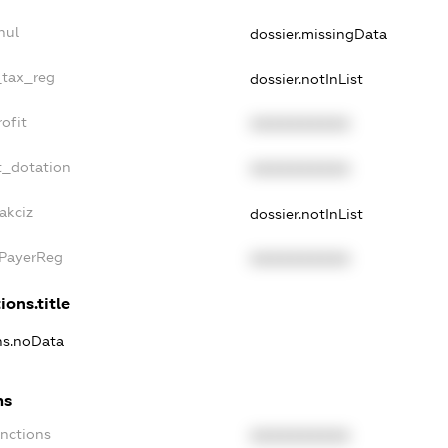
nul
dossier.missingData
_tax_reg
dossier.notInList
ofit
XXXXXXXXXX
t_dotation
XXXXXXXXXX
akciz
dossier.notInList
xPayerReg
XXXXXXXXXX
ions.title
ons.noData
ns
anctions
XXXXXXXXXX