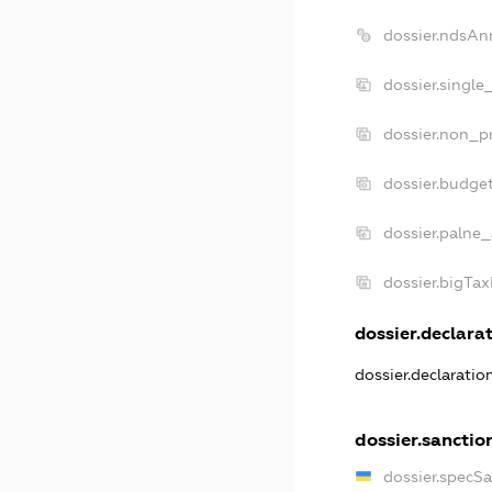
dossier.ndsAn
dossier.single
dossier.non_pr
dossier.budge
dossier.palne_
dossier.bigTa
dossier.declarat
dossier.declarati
dossier.sanctio
dossier.specS