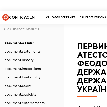
CONTR AGENT
CAHEADER.COMPANIES
CAHEADER.PERSONS
CAHEADER.SEARCH
document.dossier
ПЕРВИ
document.statements
АТЕСТ
document.history
ФЕОДО
document.inspections
ДЕРЖА
document.bankruptcy
ДЕРЖА
document.court
УКРАЇН
document.taxdebts
document.enforcements