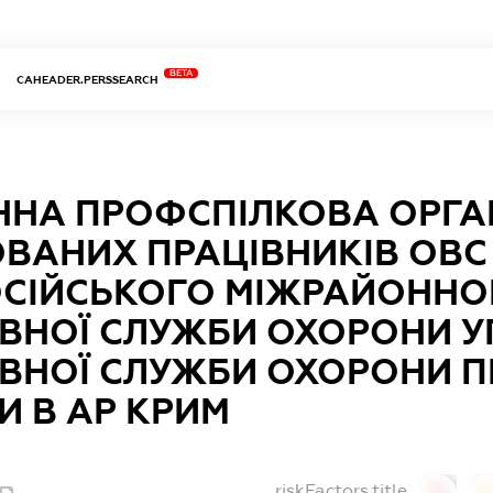
BETA
CAHEADER.PERSSEARCH
ННА ПРОФСПІЛКОВА ОРГА
ОВАНИХ ПРАЦІВНИКІВ ОВС
СІЙСЬКОГО МІЖРАЙОННОГ
ВНОЇ СЛУЖБИ ОХОРОНИ У
ВНОЇ СЛУЖБИ ОХОРОНИ П
И В АР КРИМ
riskFactors.title
0
0