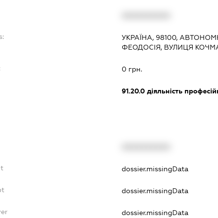
XXXXXXXXXX
s:
УКРАЇНА, 98100, АВТОНОМ
ФЕОДОСІЯ, ВУЛИЦЯ КОЧМА
:
0 грн.
91.20.0
діяльність професій
XXXXXXXXXX
t
dossier.missingData
bt
dossier.missingData
yer
dossier.missingData