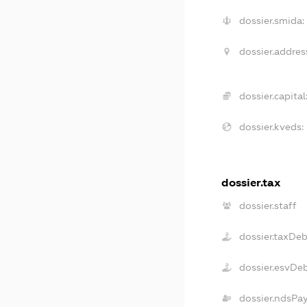
dossier.smida:
dossier.addres
dossier.capital
dossier.kveds:
dossier.tax
dossier.staff
dossier.taxDeb
dossier.esvDe
dossier.ndsPa