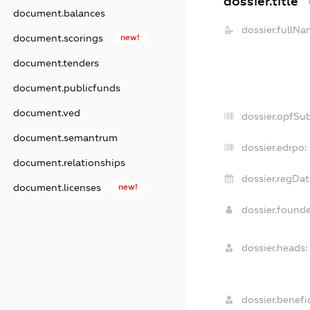
dossier.title
document.balances
dossier.fullNa
document.scorings
new!
document.tenders
document.publicfunds
document.ved
dossier.opfSu
document.semantrum
dossier.edrpo:
document.relationships
dossier.regDat
document.licenses
new!
dossier.found
dossier.heads:
dossier.benefic