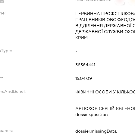
me:
ПЕРВИННА ПРОФСПІЛКОВА
ПРАЦІВНИКІВ ОВС ФЕОД
ВІДДІЛЕННЯ ДЕРЖАВНОЇ 
ДЕРЖАВНОЇ СЛУЖБИ ОХОР
КРИМ
bType:
-
36364441
e:
15.04.09
ersAndBenef:
ФІЗИЧНІ ОСОБИ У КІЛЬКОС
АРТЮХОВ СЕРГІЙ ЄВГЕНО
dossier.position -
iaries:
dossier.missingData