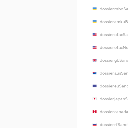
dossier.rnboS
dossier.amkuB
dossier.ofacS
dossier.ofacN
dossier.gbSan
dossier.ausSa
dossier.euSan
dossier.japan
dossier.canad
dossier.rfSanc