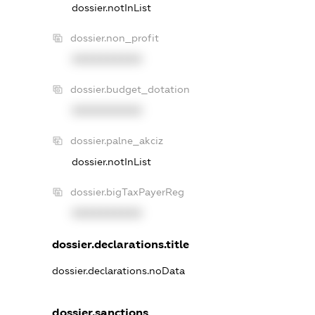
dossier.notInList
dossier.non_profit
XXXXXXXXXX
dossier.budget_dotation
XXXXXXXXXX
dossier.palne_akciz
dossier.notInList
dossier.bigTaxPayerReg
XXXXXXXXXX
dossier.declarations.title
dossier.declarations.noData
dossier.sanctions