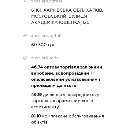
dossier.address:
61161, ХАРКІВСЬКА ОБЛ., ХАРКІВ,
МОСКОВСЬКИЙ, ВУЛИЦЯ
АКАДЕМІКА ЮЩЕНКА, 120
dossier.capital:
60 500 грн.
dossier.kveds:
46.74
оптова торгівля залізними
виробами, водопровідним і
опалювальним устаткованням і
приладдям до нього
46.19
діяльність посередників у
торгівлі товарами широкого
асортименту
81.10
комплексне обслуговування
об'єктів