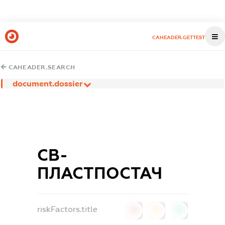
CAHEADER.GETTEST
CAHEADER.SEARCH
document.dossier
СВ-
ПЛАСТПОСТАЧ
riskFactors.title
0
0
0