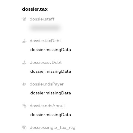
dossier.tax
dossier.staff
XXXXXXXXXX
dossier.taxDebt
dossier.missingData
dossier.esvDebt
dossier.missingData
dossier.ndsPayer
dossier.missingData
dossier.ndsAnnul
dossier.missingData
dossier.single_tax_reg