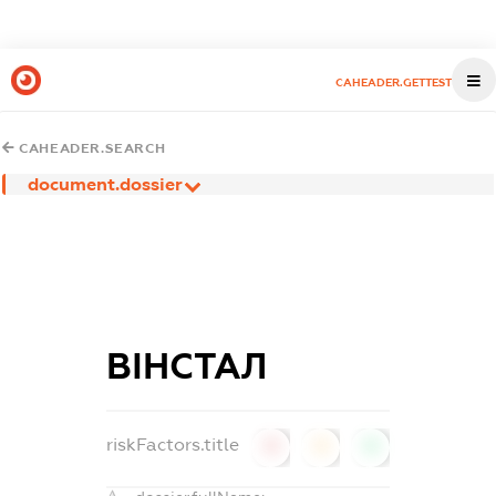
CAHEADER.GETTEST
CAHEADER.SEARCH
document.dossier
ВІНСТАЛ
riskFactors.title
0
0
0