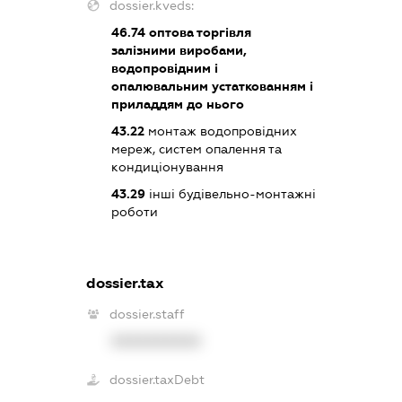
dossier.kveds:
46.74
оптова торгівля
залізними виробами,
водопровідним і
опалювальним устаткованням і
приладдям до нього
43.22
монтаж водопровідних
мереж, систем опалення та
кондиціонування
43.29
інші будівельно-монтажні
роботи
dossier.tax
dossier.staff
XXXXXXXXXX
dossier.taxDebt