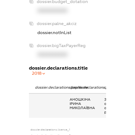
dossier.budget_dotation
XXXXXXXXXX
dossier.palne_akciz
dossier.notInList
dossier.bigTaxPayerReg
XXXXXXXXXX
dossier.declarations.title
2018
dossier.declarations.pepName
dossier.declarations.personName
dossier.declarati
АНОШКІНА
Заробітна плата
ІРИНА
отримана за
МИКОЛАЇВНА
основним місцем
роботи
dossier.declarations.license_1