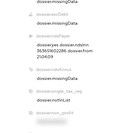
dossier.missingData
dossier.esvDebt
dossier.missingData
dossier.ndsPayer
dossier.yes
dossier.ndsInn
363651602286
dossier.from
21.04.09
dossier.ndsAnnul
dossier.missingData
dossier.single_tax_reg
dossier.notInList
dossier.non_profit
XXXXXXXXXX