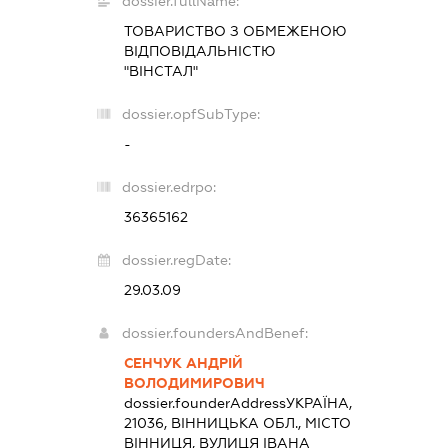
dossier.fullName:
ТОВАРИСТВО З ОБМЕЖЕНОЮ
ВІДПОВІДАЛЬНІСТЮ
"ВІНСТАЛ"
dossier.opfSubType:
-
dossier.edrpo:
36365162
dossier.regDate:
29.03.09
dossier.foundersAndBenef:
СЕНЧУК АНДРІЙ
ВОЛОДИМИРОВИЧ
dossier.founderAddress
УКРАЇНА,
21036, ВІННИЦЬКА ОБЛ., МІСТО
ВІННИЦЯ, ВУЛИЦЯ ІВАНА