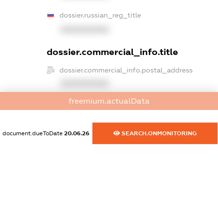
dossier.russian_reg_title
XXXXXXXXXX
dossier.commercial_info.title
dossier.commercial_info.postal_address
XXXXXXXXXX
freemium.actualData
dossier.commercial_info.phone
XXXXXXXXXX
document.dueToDate
20.06.26
SEARCH.ONMONITORING
dossier.commercial_info.fax
XXXXXXXXXX
dossier.commercial_info.email
XXXXXXXXXX
dossier.commercial_info.website