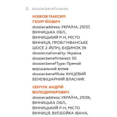
dossier.beneficiaries:
НІЗІКОВ МАКСИМ
ГЕОРГІЙОВИЧ
dossier.address:
УКРАЇНА, 21037,
ВІННИЦЬКА ОБЛ.,
ВІННИЦЬКИЙ Р-Н, МІСТО
ВІННИЦЯ, ПРОВ.ГНІВАНСЬКЕ
ШОСЕ 2-Й(ПН), БУДИНОК 39
dossier.nationality:
Україна
dossier.benefInterest:
50
dossier.benefType:
Прямий
вирішальний вплив
dossier.benefRole:
КІНЦЕВИЙ
БЕНЕФІЦІАРНИЙ ВЛАСНИК
СЕНЧУК АНДРІЙ
ВОЛОДИМИРОВИЧ
dossier.address:
УКРАЇНА, 21036,
ВІННИЦЬКА ОБЛ.,
ВІННИЦЬКИЙ Р-Н, МІСТО
ВІННИЦЯ, ВУЛ.БОЙКА ІВАНА,