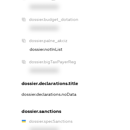
XXXXXXXXXX
dossier.budget_dotation
XXXXXXXXXX
dossier.palne_akciz
dossier.notInList
dossier.bigTaxPayerReg
XXXXXXXXXX
dossier.declarations.title
dossier.declarations.noData
dossier.sanctions
dossier.specSanctions
XXXXXXXXXX