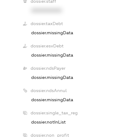
dossier.staff
XXXXXXXXXX
dossier.taxDebt
dossier.missingData
dossier.esvDebt
dossier.missingData
dossier.ndsPayer
dossier.missingData
dossier.ndsAnnul
dossier.missingData
dossier.single_tax_reg
dossier.notInList
dossier.non_profit