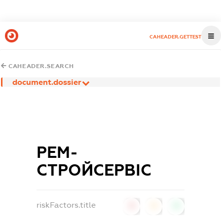
CAHEADER.GETTEST
CAHEADER.SEARCH
document.dossier
РЕМ-
СТРОЙСЕРВІС
riskFactors.title
0
0
0