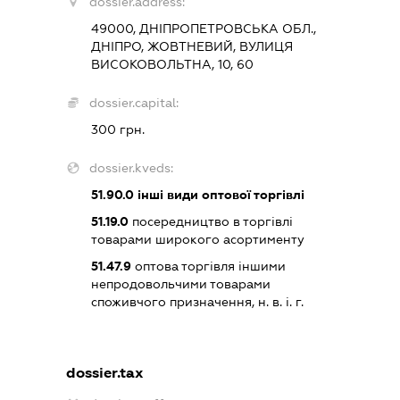
dossier.address:
49000, ДНІПРОПЕТРОВСЬКА ОБЛ.,
ДНІПРО, ЖОВТНЕВИЙ, ВУЛИЦЯ
ВИСОКОВОЛЬТНА, 10, 60
dossier.capital:
300 грн.
dossier.kveds:
51.90.0
інші види оптової торгівлі
51.19.0
посередництво в торгівлі
товарами широкого асортименту
51.47.9
оптова торгівля іншими
непродовольчими товарами
споживчого призначення, н. в. і. г.
dossier.tax