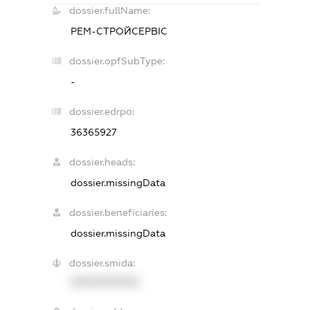
dossier.fullName:
РЕМ-СТРОЙСЕРВІС
dossier.opfSubType:
-
dossier.edrpo:
36365927
dossier.heads:
dossier.missingData
dossier.beneficiaries:
dossier.missingData
dossier.smida:
XXXXXXXXXX