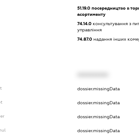
51.19.0
посередництво в тор
асортименту
74.14.0
консультування з пит
управління
74.87.0
надання інших коме
XXXXXXXXXX
t
dossier.missingData
bt
dossier.missingData
er
dossier.missingData
nul
dossier.missingData