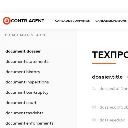
CONTR AGENT
CAHEADER.COMPANIES
CAHEADER.PERSONS
CAHEADER.SEARCH
document.dossier
ТЕХПР
document.statements
document.history
dossier.title
document.inspections
dossier.fullNa
document.bankruptcy
document.court
dossier.opfSu
document.taxdebts
dossier.edrpo:
document.enforcements