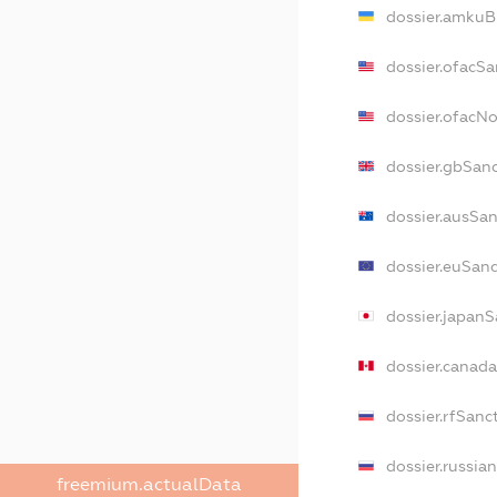
dossier.amkuB
dossier.ofacSa
dossier.ofacN
dossier.gbSan
dossier.ausSan
dossier.euSanc
dossier.japanS
dossier.canad
dossier.rfSanc
dossier.russia
freemium.actualData