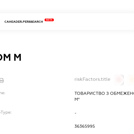
BETA
CAHEADER.PERSSEARCH
ОМ М
riskFactors.title
0
0
me:
ТОВАРИСТВО З ОБМЕЖЕН
М"
bType:
-
36365995