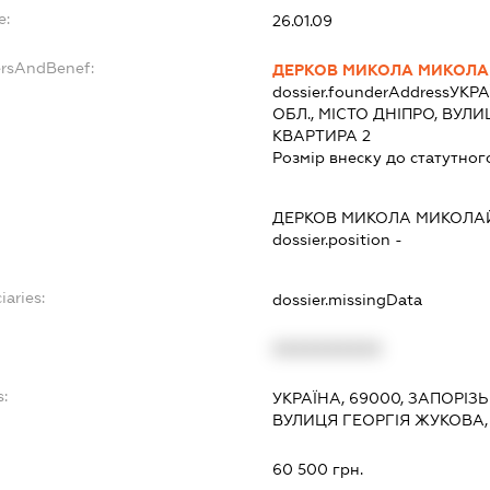
e:
26.01.09
ersAndBenef:
ДЕРКОВ МИКОЛА МИКОЛ
dossier.founderAddress
УКРА
ОБЛ., МІСТО ДНІПРО, ВУЛ
КВАРТИРА 2
Розмір внеску до статутног
ДЕРКОВ МИКОЛА МИКОЛ
dossier.position -
iaries:
dossier.missingData
XXXXXXXXXX
:
УКРАЇНА, 69000, ЗАПОРІЗ
ВУЛИЦЯ ГЕОРГІЯ ЖУКОВА,
60 500 грн.