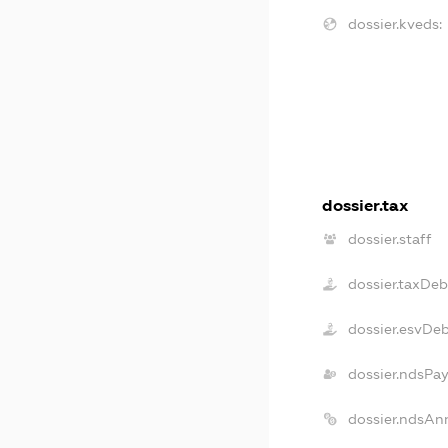
dossier.kveds:
dossier.tax
dossier.staff
dossier.taxDeb
dossier.esvDe
dossier.ndsPay
dossier.ndsAn