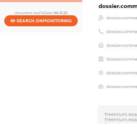
dossier.comme
document.dueToDate
06.11.22
dossier.comme
SEARCH.ONMONITORING
dossier.comme
dossier.commer
dossier.commer
dossier.commer
dossier.commer
freemium.exa
freemium.ex
freemium.an
FREEMIUM.D