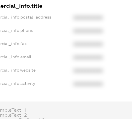
rcial_info.title
rcial_info.postal_address
XXXXXXXXXX
rcial_info.phone
XXXXXXXXXX
cial_info.fax
XXXXXXXXXX
cial_info.email
XXXXXXXXXX
cial_info.website
XXXXXXXXXX
cial_info.activity
XXXXXXXXXX
mpleText_1
ampleText_2
onymousPerSearch2
ETAILS
FREEMIUM.REGISTER