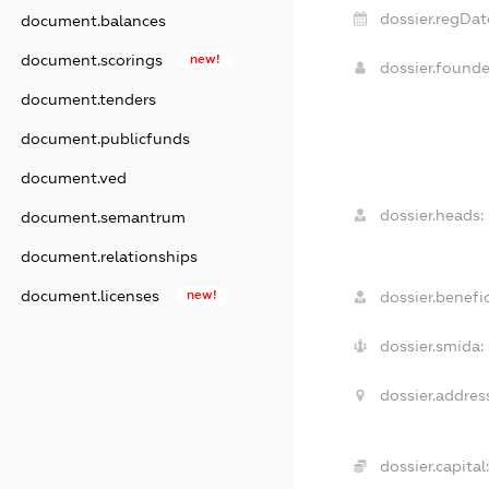
dossier.regDat
document.balances
document.scorings
new!
dossier.found
document.tenders
document.publicfunds
document.ved
dossier.heads:
document.semantrum
document.relationships
document.licenses
new!
dossier.benefic
dossier.smida:
dossier.address
dossier.capital: