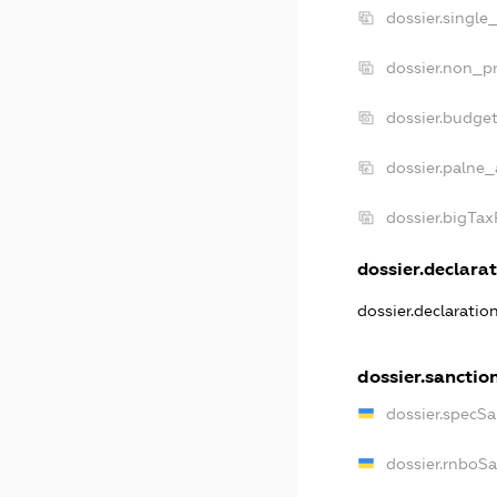
dossier.single
dossier.non_pr
dossier.budge
dossier.palne_
dossier.bigTa
dossier.declarat
dossier.declaratio
dossier.sanctio
dossier.specSa
dossier.rnboS