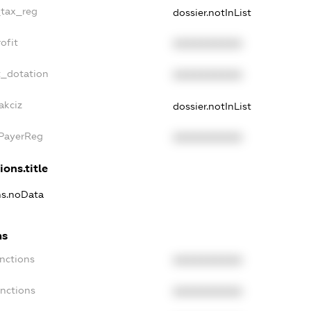
_tax_reg
dossier.notInList
ofit
XXXXXXXXXX
t_dotation
XXXXXXXXXX
akciz
dossier.notInList
xPayerReg
XXXXXXXXXX
ions.title
ns.noData
ns
nctions
XXXXXXXXXX
anctions
XXXXXXXXXX