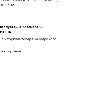
ЕТРОВСЬКА ОБЛ., МІСТО ДНІПРО,
ИНОК 12
ксплуатацію власного чи
 майна
ів у торгівлі товарами широкого
ова торгівля