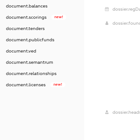
document.balances
dossier.regD
document.scorings
new!
dossier.fou
document.tenders
document.publicfunds
document.ved
document.semantrum
document.relationships
document.licenses
new!
dossier.head