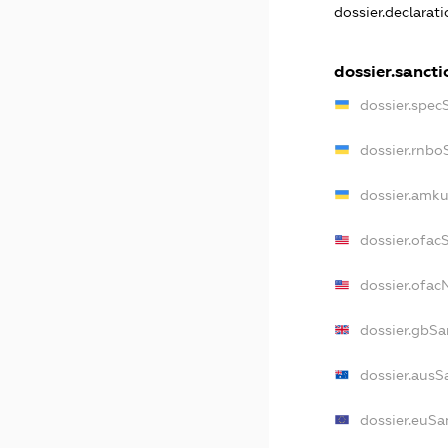
dossier.declarat
dossier.sancti
dossier.spec
dossier.rnbo
dossier.amku
dossier.ofac
dossier.ofa
dossier.gbSa
dossier.ausS
dossier.euSa