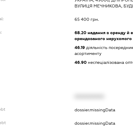
УКРАЇНА, 49000, ДНІПРОП
ВУЛИЦЯ МЕЧНИКОВА, БУД
l:
65 400 грн.
:
68.20
надання в оренду й е
орендованого нерухомого
46.19
діяльність посередник
асортименту
46.90
неспеціалізована опт
XXXXXXXXXX
ebt
dossier.missingData
ebt
dossier.missingData