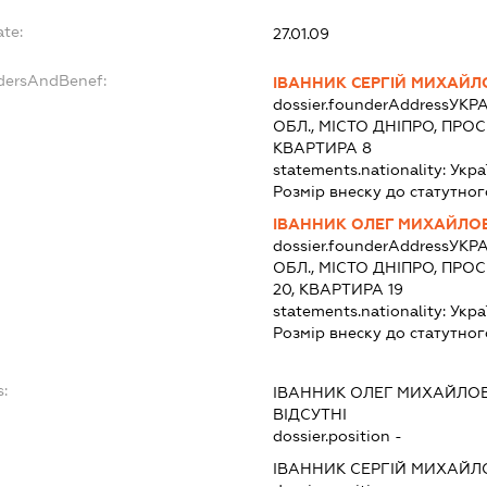
ate:
27.01.09
ndersAndBenef:
ІВАННИК СЕРГІЙ МИХАЙ
dossier.founderAddress
УКРА
ОБЛ., МІСТО ДНІПРО, ПРОС
КВАРТИРА 8
statements.nationality:
Укра
Розмір внеску до статутног
ІВАННИК ОЛЕГ МИХАЙЛО
dossier.founderAddress
УКРА
ОБЛ., МІСТО ДНІПРО, ПР
20, КВАРТИРА 19
statements.nationality:
Укра
Розмір внеску до статутног
s:
ІВАННИК ОЛЕГ МИХАЙЛО
ВІДСУТНІ
dossier.position -
ІВАННИК СЕРГІЙ МИХАЙ