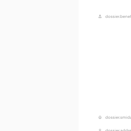
dossier.benef
dossier.smid
dossier.addre