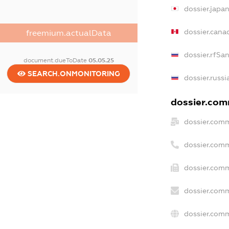
dossier.japa
dossier.cana
freemium.actualData
dossier.rfSa
document.dueToDate
05.05.25
SEARCH.ONMONITORING
dossier.russi
dossier.comm
dossier.comm
dossier.com
dossier.comm
dossier.comm
dossier.comm