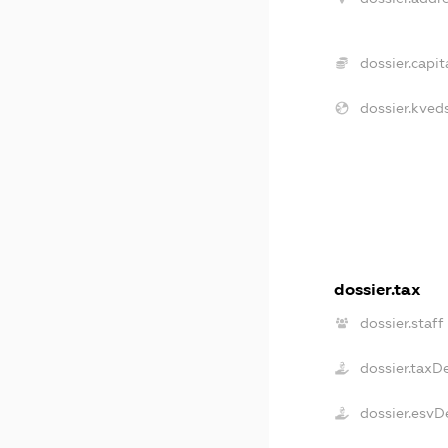
dossier.capita
dossier.kveds
dossier.tax
dossier.staff
dossier.taxD
dossier.esvD