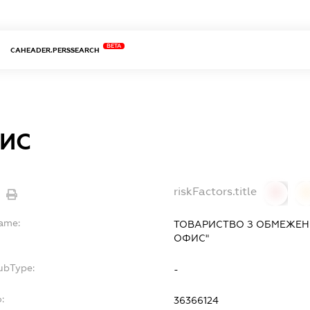
BETA
CAHEADER.PERSSEARCH
ИС
riskFactors.title
0
Name:
ТОВАРИСТВО З ОБМЕЖЕН
ОФИС"
ubType:
-
:
36366124