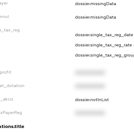
ayer
dossier.missingData
Annul
dossier.missingData
le_tax_reg
dossier.single_tax_reg_date -
dossier.single_tax_reg_rate 
dossier.single_tax_reg_grou
profit
XXXXXXXXXX
get_dotation
XXXXXXXXXX
e_akciz
dossier.notInList
TaxPayerReg
XXXXXXXXXX
tions.title