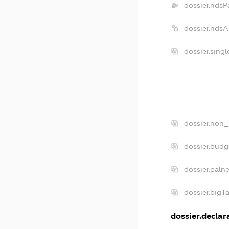
dossier.ndsP
dossier.nds
dossier.sing
dossier.non_
dossier.bud
dossier.paln
dossier.big
dossier.declara