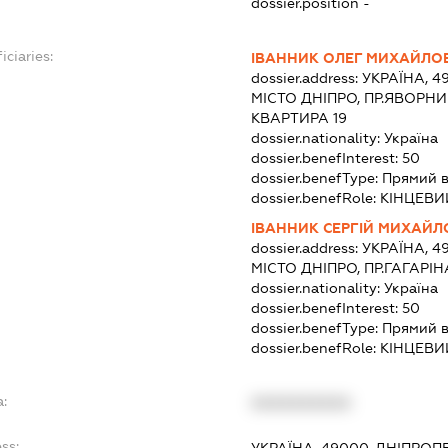
dossier.position -
iciaries:
ІВАННИК ОЛЕГ МИХАЙЛО
dossier.address:
УКРАЇНА, 4
МІСТО ДНІПРО, ПР.ЯВОРН
КВАРТИРА 19
dossier.nationality:
Україна
dossier.benefInterest:
50
dossier.benefType:
Прямий в
dossier.benefRole:
КІНЦЕВИ
ІВАННИК СЕРГІЙ МИХАЙ
dossier.address:
УКРАЇНА, 4
МІСТО ДНІПРО, ПР.ГАГАРІН
dossier.nationality:
Україна
dossier.benefInterest:
50
dossier.benefType:
Прямий в
dossier.benefRole:
КІНЦЕВИ
a:
XXXXXXXXXX
ss: