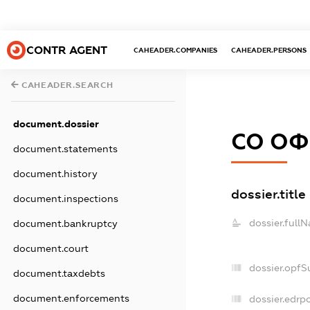
CONTR AGENT
CAHEADER.COMPANIES
CAHEADER.PERSONS
CAHEADER.SEARCH
document.dossier
СО ОФ
document.statements
document.history
dossier.title
document.inspections
dossier.full
document.bankruptcy
document.court
dossier.opfS
document.taxdebts
document.enforcements
dossier.edrpo