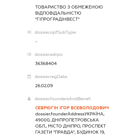
ТОВАРИСТВО З ОБМЕЖЕНОЮ
ВІДПОВІДАЛЬНІСТЮ
"ГІПРОГРАДІНВЕСТ"
dossier.opfSubType:
-
dossier.edrpo:
36368404
dossier.regDate:
26.02.09
dossier.foundersAndBenef:
СЕВРЮГІН ІГОР ВСЕВОЛОДОВИЧ
dossier.founderAddress
УКРАЇНА,
49000, ДНІПРОПЕТРОВСЬКА
ОБЛ., МІСТО ДНІПРО, ПРОСПЕКТ
ГАЗЕТИ "ПРАВДА", БУДИНОК 19,