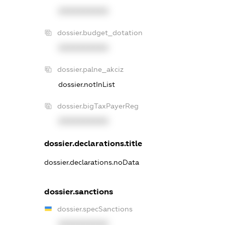
XXXXXXXXXX
dossier.budget_dotation
XXXXXXXXXX
dossier.palne_akciz
dossier.notInList
dossier.bigTaxPayerReg
XXXXXXXXXX
dossier.declarations.title
dossier.declarations.noData
dossier.sanctions
dossier.specSanctions
XXXXXXXXXX