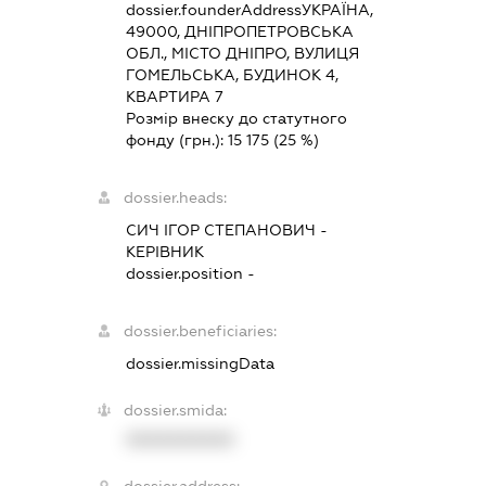
dossier.founderAddress
УКРАЇНА,
49000, ДНІПРОПЕТРОВСЬКА
ОБЛ., МІСТО ДНІПРО, ВУЛИЦЯ
ГОМЕЛЬСЬКА, БУДИНОК 4,
КВАРТИРА 7
Розмір внеску до статутного
фонду (грн.):
15 175
(25 %)
dossier.heads:
СИЧ ІГОР СТЕПАНОВИЧ
-
КЕРІВНИК
dossier.position -
dossier.beneficiaries:
dossier.missingData
dossier.smida:
XXXXXXXXXX