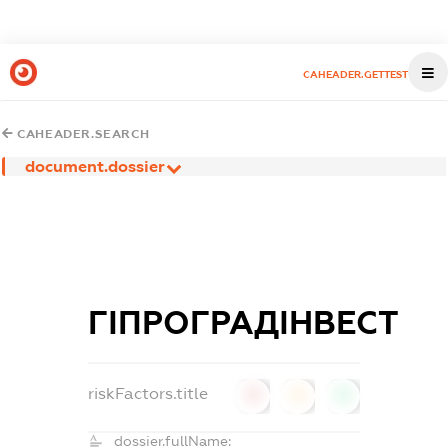
CAHEADER.GETTEST
CAHEADER.SEARCH
document.dossier
ГІПРОГРАДІНВЕСТ
riskFactors.title
0
0
0
dossier.fullName: