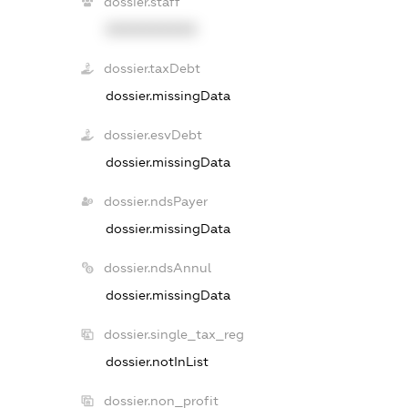
dossier.staff
XXXXXXXXXX
dossier.taxDebt
dossier.missingData
dossier.esvDebt
dossier.missingData
dossier.ndsPayer
dossier.missingData
dossier.ndsAnnul
dossier.missingData
dossier.single_tax_reg
dossier.notInList
dossier.non_profit