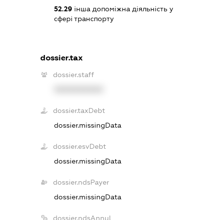
52.29
інша допоміжна діяльність у
сфері транспорту
dossier.tax
dossier.staff
XXXXXXXXXX
dossier.taxDebt
dossier.missingData
dossier.esvDebt
dossier.missingData
dossier.ndsPayer
dossier.missingData
dossier.ndsAnnul