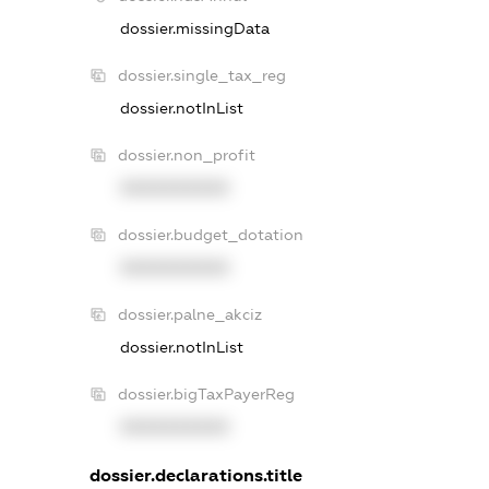
dossier.missingData
dossier.single_tax_reg
dossier.notInList
dossier.non_profit
XXXXXXXXXX
dossier.budget_dotation
XXXXXXXXXX
dossier.palne_akciz
dossier.notInList
dossier.bigTaxPayerReg
XXXXXXXXXX
dossier.declarations.title