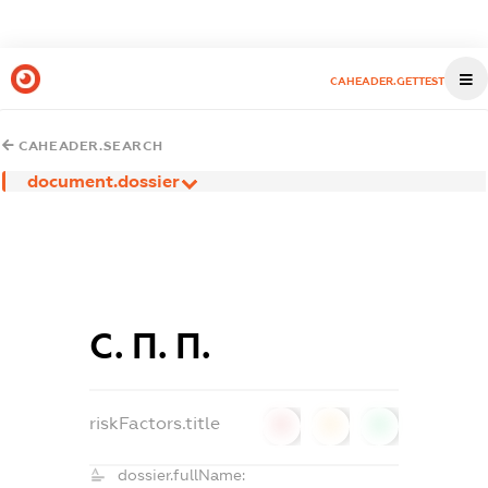
CAHEADER.GETTEST
CAHEADER.SEARCH
document.dossier
С. П. П.
riskFactors.title
0
0
0
dossier.fullName: