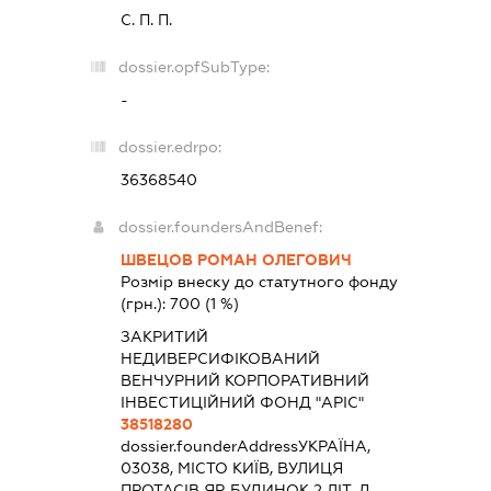
С. П. П.
dossier.opfSubType:
-
dossier.edrpo:
36368540
dossier.foundersAndBenef:
ШВЕЦОВ РОМАН ОЛЕГОВИЧ
Розмір внеску до статутного фонду
(грн.):
700
(1 %)
ЗАКРИТИЙ
НЕДИВЕРСИФІКОВАНИЙ
ВЕНЧУРНИЙ КОРПОРАТИВНИЙ
ІНВЕСТИЦІЙНИЙ ФОНД "АРІС"
38518280
dossier.founderAddress
УКРАЇНА,
03038, МІСТО КИЇВ, ВУЛИЦЯ
ПРОТАСІВ ЯР, БУДИНОК 2 ЛІТ. Д,