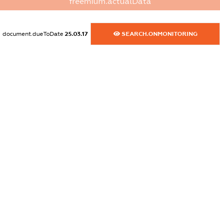
freemium.actualData
dossier.commercial_info.activity
XXXXXXXXXX
document.dueToDate
25.03.17
SEARCH.ONMONITORING
freemium.exampleText_1
freemium.exampleText_2
freemium.anonymousPerSearch2
FREEMIUM.DETAILS
FREEMIUM.REGISTER