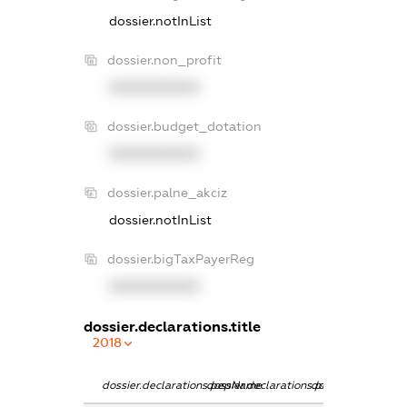
dossier.notInList
dossier.non_profit
XXXXXXXXXX
dossier.budget_dotation
XXXXXXXXXX
dossier.palne_akciz
dossier.notInList
dossier.bigTaxPayerReg
XXXXXXXXXX
dossier.declarations.title
2018
dossier.declarations.pepName
dossier.declarations.personName
dossier.declaratio