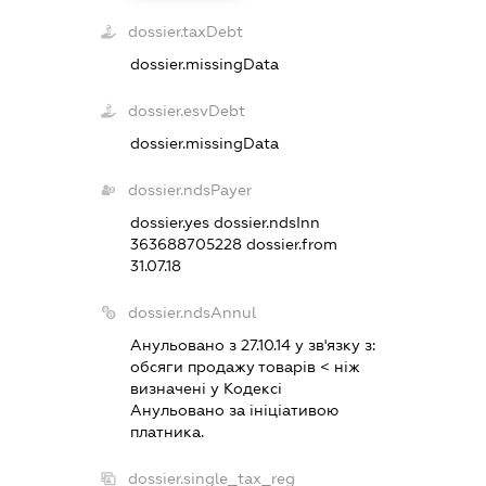
dossier.taxDebt
dossier.missingData
dossier.esvDebt
dossier.missingData
dossier.ndsPayer
dossier.yes
dossier.ndsInn
363688705228
dossier.from
31.07.18
dossier.ndsAnnul
Анульовано з 27.10.14 у зв'язку з:
обсяги продажу товарiв < нiж
визначенi у Кодексi
Анульовано за iнiцiативою
платника.
dossier.single_tax_reg