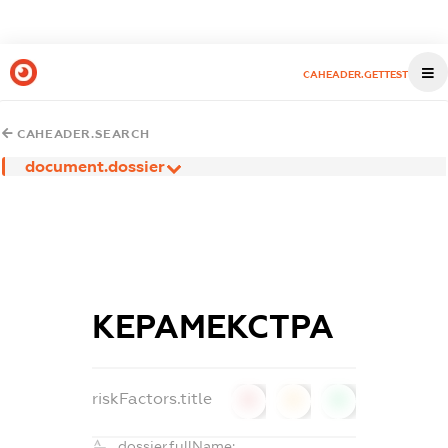
CAHEADER.GETTEST
CAHEADER.SEARCH
document.dossier
КЕРАМЕКСТРА
riskFactors.title
0
0
0
dossier.fullName: