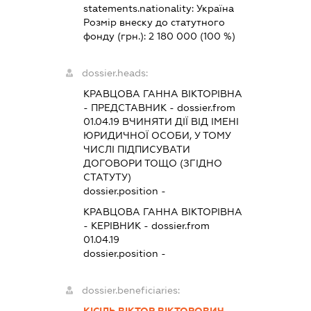
statements.nationality:
Україна
Розмір внеску до статутного
фонду (грн.):
2 180 000
(100 %)
dossier.heads:
КРАВЦОВА ГАННА ВІКТОРІВНА
-
ПРЕДСТАВНИК
- dossier.from
01.04.19
ВЧИНЯТИ ДІЇ ВІД ІМЕНІ
ЮРИДИЧНОЇ ОСОБИ, У ТОМУ
ЧИСЛІ ПІДПИСУВАТИ
ДОГОВОРИ ТОЩО (ЗГІДНО
СТАТУТУ)
dossier.position -
КРАВЦОВА ГАННА ВІКТОРІВНА
-
КЕРІВНИК
- dossier.from
01.04.19
dossier.position -
dossier.beneficiaries:
КІСІЛЬ ВІКТОР ВІКТОРОВИЧ