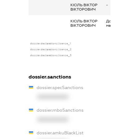
КІСІЛЬ ВІКТОР
-
ВІКТОРОВИЧ
КІСІЛЬ ВІКТОР
Дохід від наданн
ВІКТОРОВИЧ
майна в оренду
dossier.declarations.license_1
dossier.declarations.license_2
dossier.declarations.license_3
dossier.sanctions
dossier.specSanctions
XXXXXXXXXX
dossier.rnboSanctions
XXXXXXXXXX
dossier.amkuBlackList