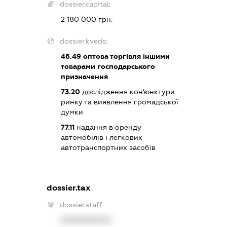
dossier.capital:
2 180 000 грн.
dossier.kveds:
46.49
оптова торгівля іншими
товарами господарського
призначення
73.20
дослідження кон'юнктури
ринку та виявлення громадської
думки
77.11
надання в оренду
автомобілів і легкових
автотранспортних засобів
dossier.tax
dossier.staff
XXXXXXXXXX