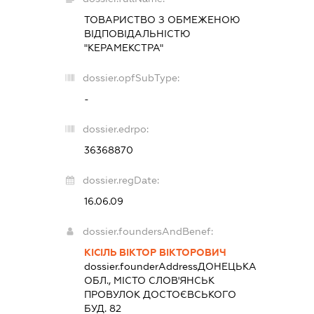
ТОВАРИСТВО З ОБМЕЖЕНОЮ
ВІДПОВІДАЛЬНІСТЮ
"КЕРАМЕКСТРА"
dossier.opfSubType:
-
dossier.edrpo:
36368870
dossier.regDate:
16.06.09
dossier.foundersAndBenef:
КІСІЛЬ ВІКТОР ВІКТОРОВИЧ
dossier.founderAddress
ДОНЕЦЬКА
ОБЛ., МІСТО СЛОВ'ЯНСЬК
ПРОВУЛОК ДОСТОЄВСЬКОГО
БУД. 82