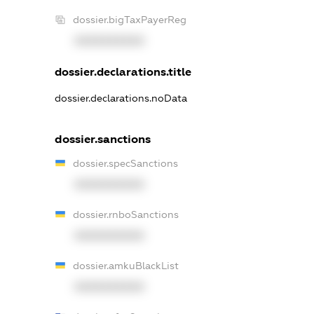
dossier.bigTaxPayerReg
XXXXXXXXXX
dossier.declarations.title
dossier.declarations.noData
dossier.sanctions
dossier.specSanctions
XXXXXXXXXX
dossier.rnboSanctions
XXXXXXXXXX
dossier.amkuBlackList
XXXXXXXXXX