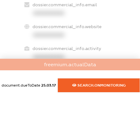
dossier.commercial_info.email
XXXXXXXXXX
dossier.commercial_info.website
XXXXXXXXXX
dossier.commercial_info.activity
XXXXXXXXXX
freemium.actualData
freemium.exampleText_1
document.dueToDate
25.03.17
SEARCH.ONMONITORING
freemium.exampleText_2
freemium.anonymousPerSearch2
FREEMIUM.DETAILS
FREEMIUM.REGISTER