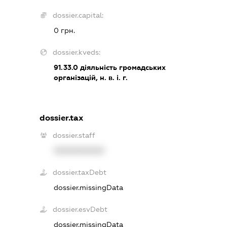
dossier.capital:
0 грн.
dossier.kveds:
91.33.0
діяльність громадських
організацій, н. в. і. г.
dossier.tax
dossier.staff
XXXXXXXXXX
dossier.taxDebt
dossier.missingData
dossier.esvDebt
dossier.missingData