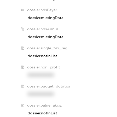
dossier.ndsPayer
dossier.missingData
dossier.ndsAnnul
dossier.missingData
dossier.single_tax_reg
dossier.notInList
dossier.non_profit
XXXXXXXXXX
dossier.budget_dotation
XXXXXXXXXX
dossier.palne_akciz
dossier.notInList