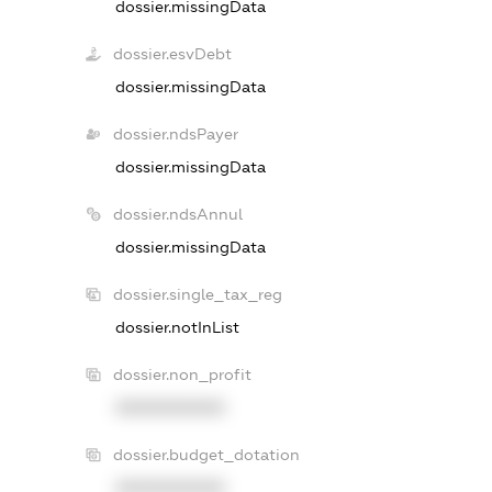
dossier.missingData
dossier.esvDebt
dossier.missingData
dossier.ndsPayer
dossier.missingData
dossier.ndsAnnul
dossier.missingData
dossier.single_tax_reg
dossier.notInList
dossier.non_profit
XXXXXXXXXX
dossier.budget_dotation
XXXXXXXXXX