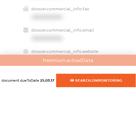
dossier.commercial_info.fax
XXXXXXXXXX
dossier.commercial_info.email
XXXXXXXXXX
dossier.commercial_info.website
XXXXXXXXXX
freemium.actualData
dossier.commercial_info.activity
document.dueToDate
25.03.17
SEARCH.ONMONITORING
XXXXXXXXXX
freemium.exampleText_1
freemium.exampleText_2
freemium.anonymousPerSearch2
FREEMIUM.DETAILS