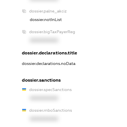
dossier.palne_akciz
dossier.notInList
dossier.bigTaxPayerReg
XXXXXXXXXX
dossier.declarations.title
dossier.declarations.noData
dossier.sanctions
dossier.specSanctions
XXXXXXXXXX
dossier.rnboSanctions
XXXXXXXXXX