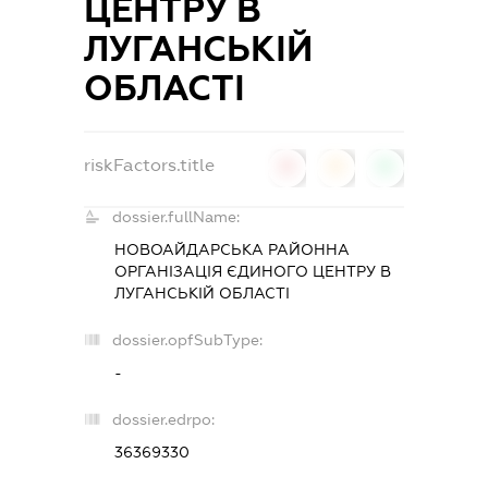
ЦЕНТРУ В
ЛУГАНСЬКІЙ
ОБЛАСТІ
riskFactors.title
0
0
0
dossier.fullName:
НОВОАЙДАРСЬКА РАЙОННА
ОРГАНІЗАЦІЯ ЄДИНОГО ЦЕНТРУ В
ЛУГАНСЬКІЙ ОБЛАСТІ
dossier.opfSubType:
-
dossier.edrpo:
36369330