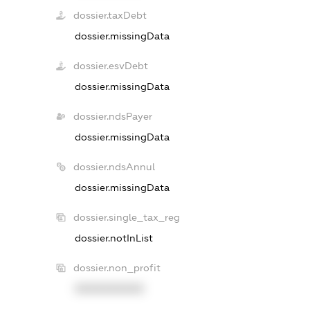
dossier.taxDebt
dossier.missingData
dossier.esvDebt
dossier.missingData
dossier.ndsPayer
dossier.missingData
dossier.ndsAnnul
dossier.missingData
dossier.single_tax_reg
dossier.notInList
dossier.non_profit
XXXXXXXXXX