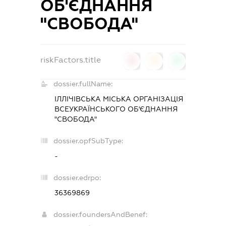
ОБ'ЄДНАННЯ
"СВОБОДА"
riskFactors.title
0
0
0
dossier.fullName:
ІЛЛІЧІВСЬКА МІСЬКА ОРГАНІЗАЦІЯ
ВСЕУКРАЇНСЬКОГО ОБ'ЄДНАННЯ
"СВОБОДА"
dossier.opfSubType:
-
dossier.edrpo:
36369869
dossier.foundersAndBenef: