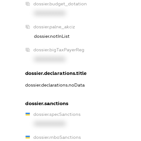
dossier.budget_dotation
XXXXXXXXXX
dossier.palne_akciz
dossier.notInList
dossier.bigTaxPayerReg
XXXXXXXXXX
dossier.declarations.title
dossier.declarations.noData
dossier.sanctions
dossier.specSanctions
XXXXXXXXXX
dossier.rnboSanctions