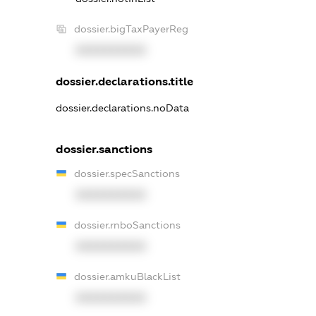
dossier.bigTaxPayerReg
XXXXXXXXXX
dossier.declarations.title
dossier.declarations.noData
dossier.sanctions
dossier.specSanctions
XXXXXXXXXX
dossier.rnboSanctions
XXXXXXXXXX
dossier.amkuBlackList
XXXXXXXXXX