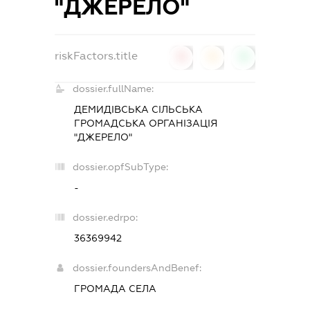
"ДЖЕРЕЛО"
riskFactors.title
0
0
0
dossier.fullName:
ДЕМИДІВСЬКА СІЛЬСЬКА
ГРОМАДСЬКА ОРГАНІЗАЦІЯ
"ДЖЕРЕЛО"
dossier.opfSubType:
-
dossier.edrpo:
36369942
dossier.foundersAndBenef:
ГРОМАДА СЕЛА