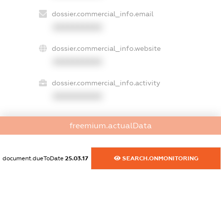
dossier.commercial_info.email
XXXXXXXXXX
dossier.commercial_info.website
XXXXXXXXXX
dossier.commercial_info.activity
XXXXXXXXXX
freemium.actualData
freemium.exampleText_1
freemium.exampleText_2
freemium.anonymousPerSearch2
document.dueToDate
25.03.17
SEARCH.ONMONITORING
FREEMIUM.DETAILS
FREEMIUM.REGISTER