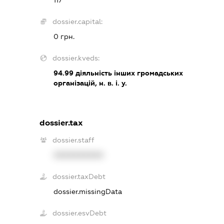
117
dossier.capital:
0 грн.
dossier.kveds:
94.99
діяльність інших громадських
організацій, н. в. і. у.
dossier.tax
dossier.staff
XXXXXXXXXX
dossier.taxDebt
dossier.missingData
dossier.esvDebt