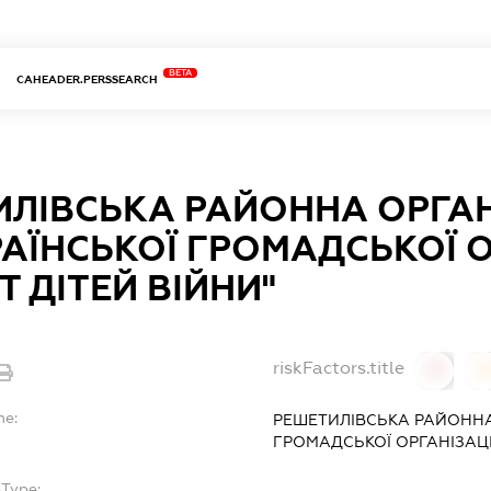
BETA
CAHEADER.PERSSEARCH
ЛІВСЬКА РАЙОННА ОРГАН
АЇНСЬКОЇ ГРОМАДСЬКОЇ О
Т ДІТЕЙ ВІЙНИ"
riskFactors.title
0
0
me:
РЕШЕТИЛІВСЬКА РАЙОННА
ГРОМАДСЬКОЇ ОРГАНІЗАЦІЇ
bType:
-