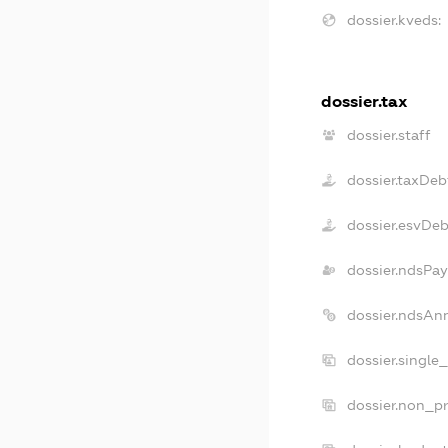
dossier.kveds:
dossier.tax
dossier.staff
dossier.taxDeb
dossier.esvDeb
dossier.ndsPay
dossier.ndsAn
dossier.single
dossier.non_pr