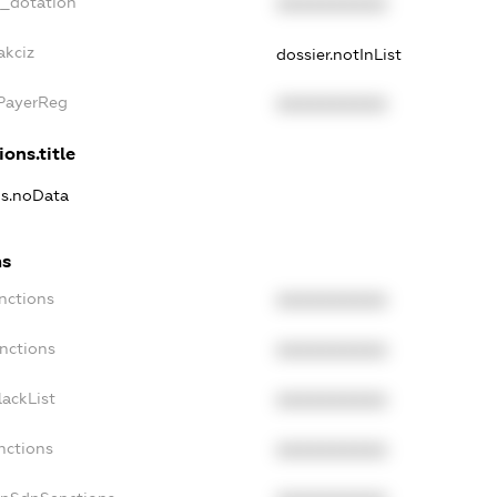
t_dotation
XXXXXXXXXX
akciz
dossier.notInList
xPayerReg
XXXXXXXXXX
ions.title
ns.noData
ns
nctions
XXXXXXXXXX
nctions
XXXXXXXXXX
ackList
XXXXXXXXXX
nctions
XXXXXXXXXX