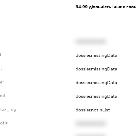
94.99
діяльність інших грома
XXXXXXXXXX
t
dossier.missingData
t
dossier.missingData
er
dossier.missingData
nul
dossier.missingData
_tax_reg
dossier.notInList
ofit
XXXXXXXXXX