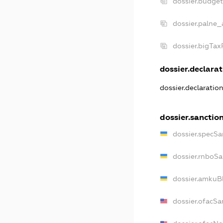
dossier.budge
dossier.palne_
dossier.bigTa
dossier.declarat
dossier.declaratio
dossier.sanctio
dossier.specSa
dossier.rnboSa
dossier.amkuBl
dossier.ofacSa