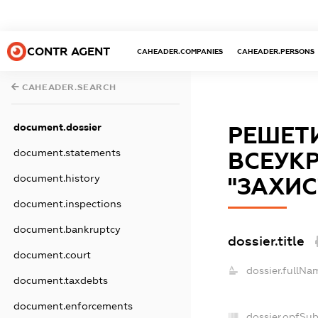
CONTR AGENT
CAHEADER.COMPANIES
CAHEADER.PERSONS
CAHEADER.SEARCH
document.dossier
РЕШЕТИ
document.statements
ВСЕУКР
document.history
"ЗАХИС
document.inspections
document.bankruptcy
dossier.title
document.court
dossier.fullNa
document.taxdebts
document.enforcements
dossier.opfSu