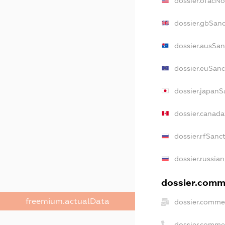
dossier.ofacN
dossier.gbSanc
dossier.ausSan
dossier.euSanc
dossier.japanS
dossier.canad
dossier.rfSanc
dossier.russian
dossier.comme
freemium.actualData
dossier.commer
dossier.comme