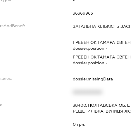
36369963
ersAndBenef:
ЗАГАЛЬНА КІЛЬКІСТЬ ЗАС
ГРЕБЕНЮК ТАМАРА ЄВГЕН
dossier.position -
ГРЕБЕНЮК ТАМАРА ЄВГЕН
dossier.position -
iaries:
dossier.missingData
XXXXXXXXXX
:
38400, ПОЛТАВСЬКА ОБЛ.,
РЕШЕТИЛІВКА, ВУЛИЦЯ ЖО
0 грн.