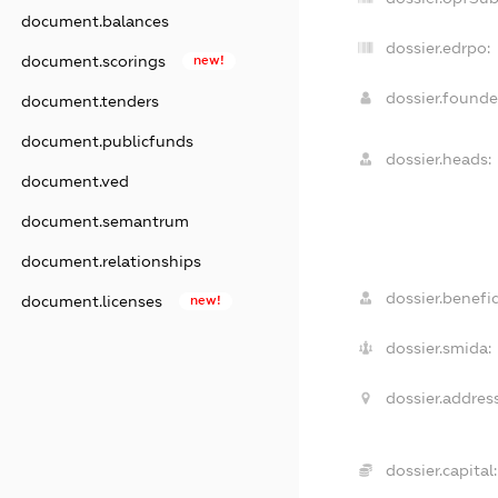
document.balances
dossier.edrpo:
document.scorings
new!
dossier.found
document.tenders
document.publicfunds
dossier.heads:
document.ved
document.semantrum
document.relationships
dossier.benefic
document.licenses
new!
dossier.smida:
dossier.address
dossier.capital: