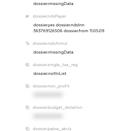
dossier.missingData
dossier.ndsPayer
dossier.yes
dossier.ndsInn
363769126506
dossier.from 11.05.09
dossier.ndsAnnul
dossier.missingData
dossier.single_tax_reg
dossier.notInList
dossier.non_profit
XXXXXXXXXX
dossier.budget_dotation
XXXXXXXXXX
dossier.palne_akciz