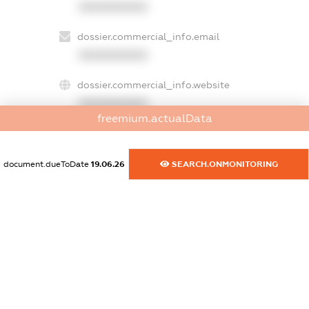
XXXXXXXXXX
dossier.commercial_info.email
XXXXXXXXXX
dossier.commercial_info.website
XXXXXXXXXX
freemium.actualData
dossier.commercial_info.activity
XXXXXXXXXX
document.dueToDate
19.06.26
SEARCH.ONMONITORING
freemium.exampleText_1
freemium.exampleText_2
freemium.anonymousPerSearch2
FREEMIUM.DETAILS
FREEMIUM.REGISTER