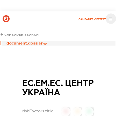
CAHEADER.GETTEST
CAHEADER.SEARCH
document.dossier
ЕС.ЕМ.ЕС. ЦЕНТР
УКРАЇНА
riskFactors.title
0
0
0