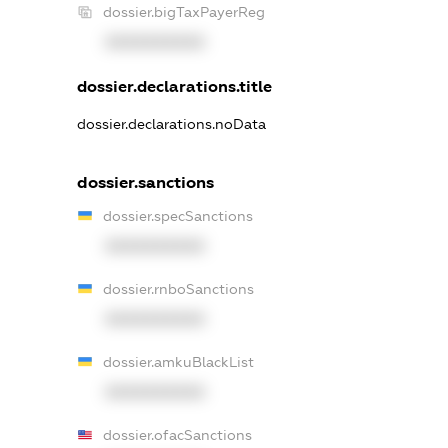
dossier.bigTaxPayerReg
XXXXXXXXXX
dossier.declarations.title
dossier.declarations.noData
dossier.sanctions
dossier.specSanctions
XXXXXXXXXX
dossier.rnboSanctions
XXXXXXXXXX
dossier.amkuBlackList
XXXXXXXXXX
dossier.ofacSanctions