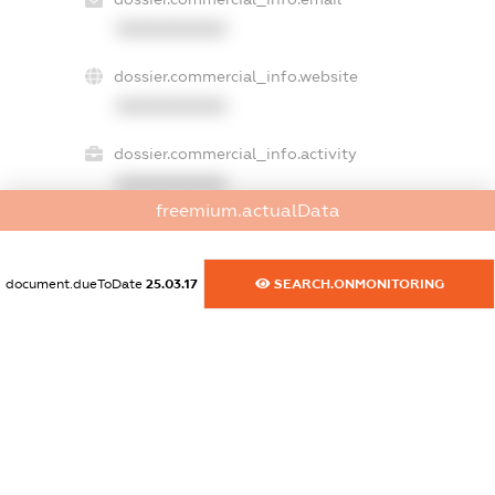
XXXXXXXXXX
dossier.commercial_info.website
XXXXXXXXXX
dossier.commercial_info.activity
XXXXXXXXXX
freemium.actualData
freemium.exampleText_1
document.dueToDate
25.03.17
SEARCH.ONMONITORING
freemium.exampleText_2
freemium.anonymousPerSearch2
FREEMIUM.DETAILS
FREEMIUM.REGISTER