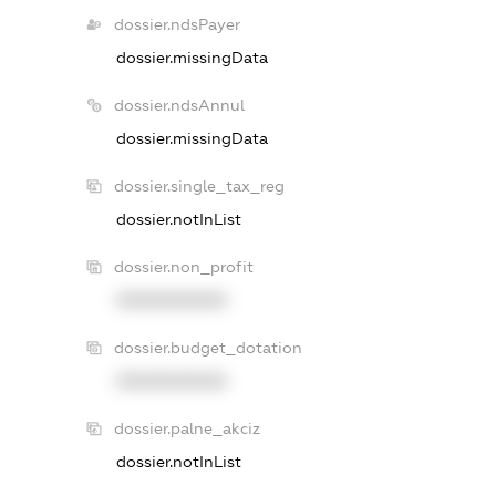
dossier.ndsPayer
dossier.missingData
dossier.ndsAnnul
dossier.missingData
dossier.single_tax_reg
dossier.notInList
dossier.non_profit
XXXXXXXXXX
dossier.budget_dotation
XXXXXXXXXX
dossier.palne_akciz
dossier.notInList