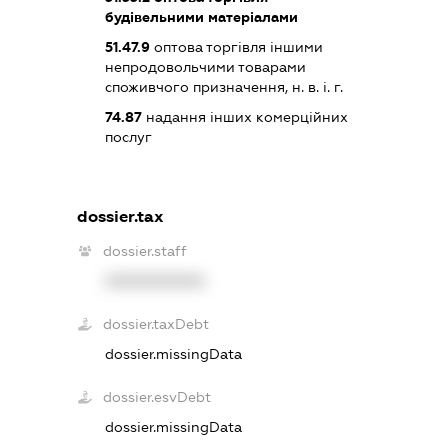
будівельними матеріалами
51.47.9
оптова торгівля іншими
непродовольчими товарами
споживчого призначення, н. в. і. г.
74.87
надання інших комерційних
послуг
dossier.tax
dossier.staff
XXXXXXXXXX
dossier.taxDebt
dossier.missingData
dossier.esvDebt
dossier.missingData