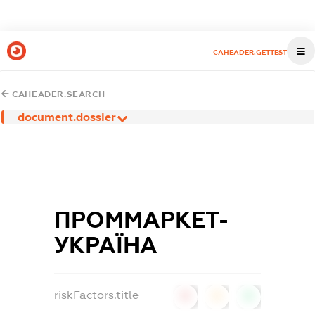
CAHEADER.GETTEST
CAHEADER.SEARCH
document.dossier
ПРОММАРКЕТ-
УКРАЇНА
riskFactors.title
0
0
0