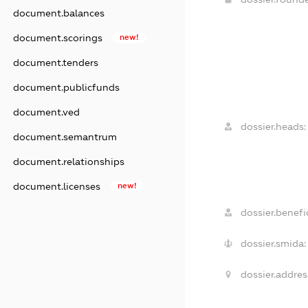
document.balances
document.scorings
new!
document.tenders
document.publicfunds
document.ved
dossier.heads:
document.semantrum
document.relationships
document.licenses
new!
dossier.benefic
dossier.smida:
dossier.addres