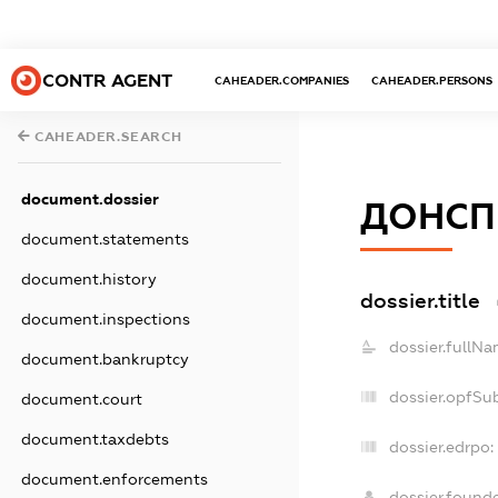
CONTR AGENT
CAHEADER.COMPANIES
CAHEADER.PERSONS
CAHEADER.SEARCH
document.dossier
ДОНСП
document.statements
document.history
dossier.title
document.inspections
dossier.fullNa
document.bankruptcy
dossier.opfSu
document.court
document.taxdebts
dossier.edrpo:
document.enforcements
dossier.found