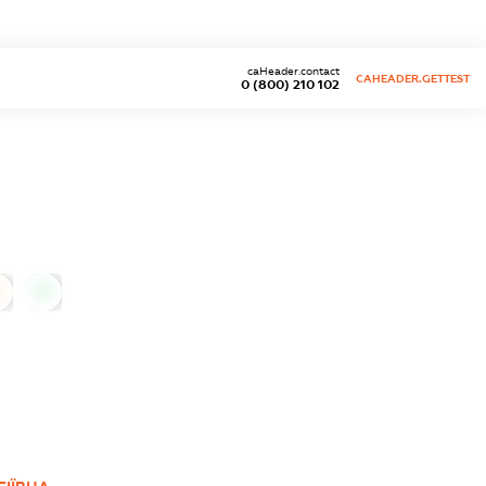
caHeader.contact
CAHEADER.GETTEST
0 (800) 210 102
0