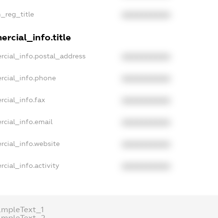
n_reg_title
XXXXXXXXXX
rcial_info.title
rcial_info.postal_address
XXXXXXXXXX
rcial_info.phone
XXXXXXXXXX
rcial_info.fax
XXXXXXXXXX
rcial_info.email
XXXXXXXXXX
rcial_info.website
XXXXXXXXXX
cial_info.activity
XXXXXXXXXX
ampleText_1
ampleText_2