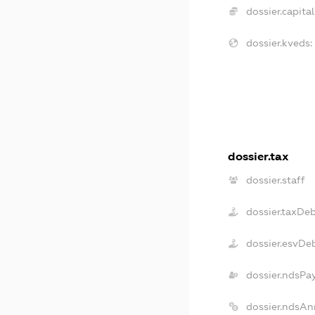
dossier.capital
dossier.kveds:
dossier.tax
dossier.staff
dossier.taxDe
dossier.esvDe
dossier.ndsPa
dossier.ndsAn