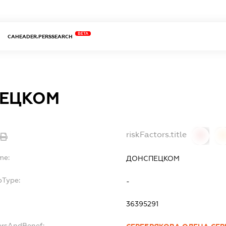
BETA
CAHEADER.PERSSEARCH
ЕЦКОМ
riskFactors.title
0
0
me:
ДОНСПЕЦКОМ
bType:
-
36395291
ersAndBenef: