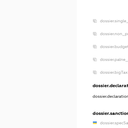
dossier.single
dossier.non_pr
dossier.budge
dossier.palne_
dossier.bigTa
dossier.declarat
dossier.declarati
dossier.sanctio
dossier.specS