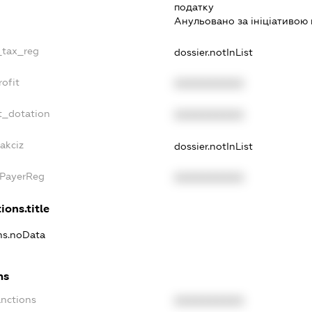
податку
Анульовано за iнiцiативою 
_tax_reg
dossier.notInList
ofit
XXXXXXXXXX
t_dotation
XXXXXXXXXX
akciz
dossier.notInList
xPayerReg
XXXXXXXXXX
ions.title
ons.noData
ns
anctions
XXXXXXXXXX