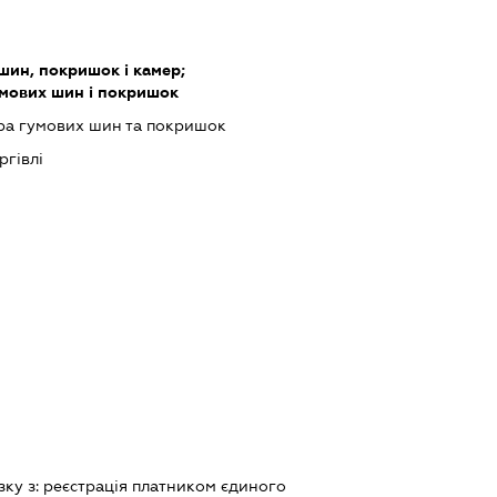
ин, покришок і камер;
умових шин і покришок
ра гумових шин та покришок
ргівлі
зку з:
реєстрацiя платником єдиного