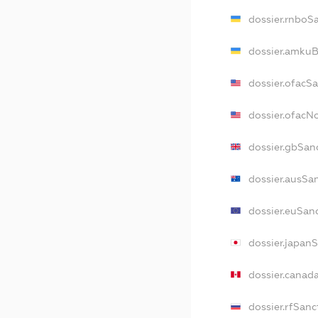
dossier.rnboS
dossier.amkuB
dossier.ofacS
dossier.ofac
dossier.gbSan
dossier.ausSa
dossier.euSan
dossier.japan
dossier.canad
dossier.rfSanc