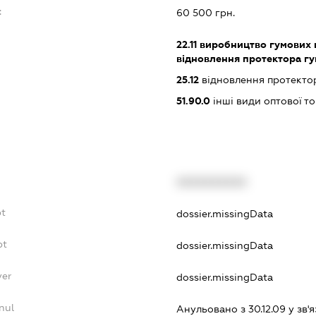
:
60 500 грн.
22.11
виробництво гумових ш
відновлення протектора г
25.12
відновлення протекто
51.90.0
інші види оптової то
XXXXXXXXXX
bt
dossier.missingData
bt
dossier.missingData
yer
dossier.missingData
nul
Анульовано з 30.12.09 у зв'я