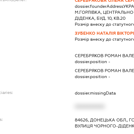
СЕРЕБРЯКОВА ОЛЕНА СЕР
dossier.founderAddress
УКРА
М.ГОРЛІВКА, ЦЕНТРАЛЬНО
ДІДЕНКА, БУД. 10, КВ.20
Розмір внеску до статутног
ЗУБЕНКО НАТАЛІЯ ВІКТОР
Розмір внеску до статутног
СЕРЕБРЯКОВ РОМАН ВАЛ
dossier.position -
СЕРЕБРЯКОВ РОМАН ВАЛ
dossier.position -
iaries:
dossier.missingData
XXXXXXXXXX
s:
84626, ДОНЕЦЬКА ОБЛ., Г
ВУЛИЦЯ ЧОРНОГО-ДІДЕНКА,