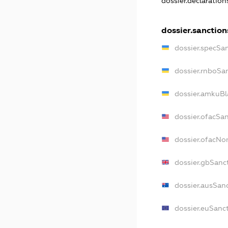
dossier.declaratio
dossier.sanction
dossier.specSa
dossier.rnboSa
dossier.amkuBl
dossier.ofacSa
dossier.ofacN
dossier.gbSanc
dossier.ausSan
dossier.euSanc