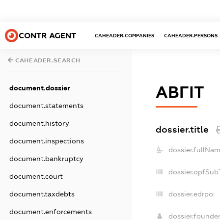
CONTR AGENT
CAHEADER.COMPANIES
CAHEADER.PERSONS
CAHEADER.SEARCH
АВГІТ
document.dossier
document.statements
document.history
dossier.title
document.inspections
dossier.fullNam
document.bankruptcy
dossier.opfSub
document.court
document.taxdebts
dossier.edrpo:
document.enforcements
dossier.founde