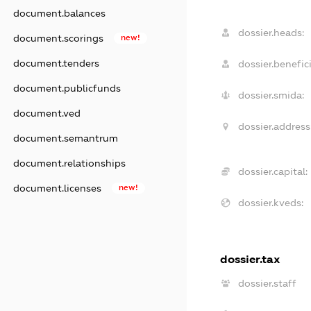
document.balances
dossier.heads:
document.scorings
new!
document.tenders
dossier.benefici
document.publicfunds
dossier.smida:
document.ved
dossier.address
document.semantrum
document.relationships
dossier.capital:
document.licenses
new!
dossier.kveds:
dossier.tax
dossier.staff