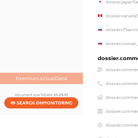
dossier.japanS
dossier.canada
dossier.rfSanct
dossier.russian
dossier.commer
dossier.commer
freemium.actualData
dossier.commer
document.dueToDate
25.03.17
dossier.commer
SEARCH.ONMONITORING
dossier.commer
dossier.commer