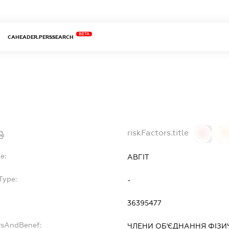
BETA
CAHEADER.PERSSEARCH
riskFactors.title
0
0
e:
АВГІТ
Type:
-
36395477
rsAndBenef:
ЧЛЕНИ ОБ'ЄДНАННЯ ФІЗИЧ