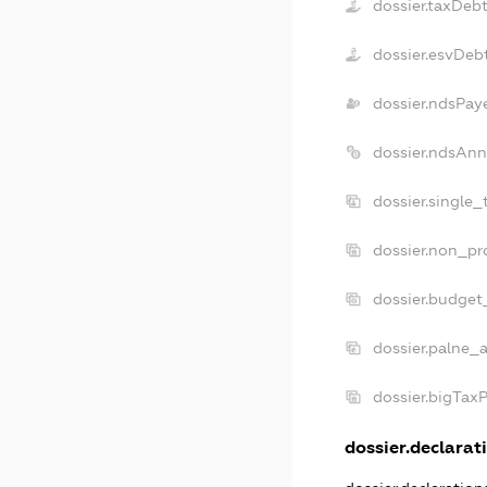
dossier.taxDeb
dossier.esvDeb
dossier.ndsPay
dossier.ndsAnn
dossier.single
dossier.non_pr
dossier.budget
dossier.palne_a
dossier.bigTax
dossier.declarati