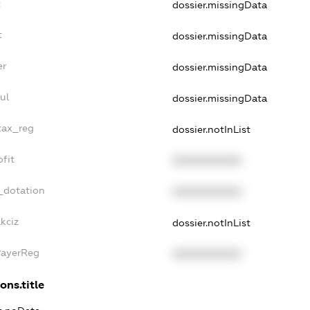
t
dossier.missingData
t
dossier.missingData
er
dossier.missingData
ul
dossier.missingData
_tax_reg
dossier.notInList
ofit
XXXXXXXXXX
_dotation
XXXXXXXXXX
kciz
dossier.notInList
PayerReg
XXXXXXXXXX
ons.title