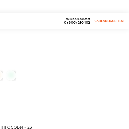
caHeader.contact
CAHEADER.GETTEST
0 (800) 210 102
0
НІ ОСОБИ - 23