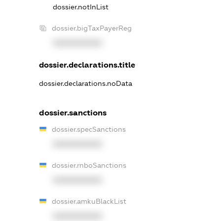
dossier.notInList
dossier.bigTaxPayerReg
XXXXXXXXXX
dossier.declarations.title
dossier.declarations.noData
dossier.sanctions
dossier.specSanctions
XXXXXXXXXX
dossier.rnboSanctions
XXXXXXXXXX
dossier.amkuBlackList
XXXXXXXXXX