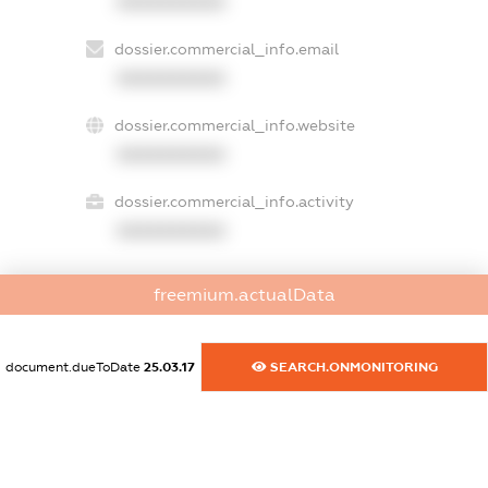
XXXXXXXXXX
dossier.commercial_info.email
XXXXXXXXXX
dossier.commercial_info.website
XXXXXXXXXX
dossier.commercial_info.activity
XXXXXXXXXX
freemium.actualData
freemium.exampleText_1
freemium.exampleText_2
freemium.anonymousPerSearch2
document.dueToDate
25.03.17
SEARCH.ONMONITORING
FREEMIUM.DETAILS
FREEMIUM.REGISTER