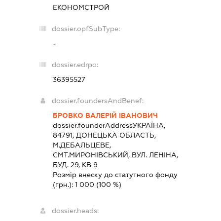
ЕКОНОМСТРОЙ
dossier.opfSubType:
-
dossier.edrpo:
36395527
dossier.foundersAndBenef:
БРОВКО ВАЛЕРІЙ ІВАНОВИЧ
dossier.founderAddress
УКРАЇНА,
84791, ДОНЕЦЬКА ОБЛАСТЬ,
М.ДЕБАЛЬЦЕВЕ,
СМТ.МИРОНІВСЬКИЙ, ВУЛ. ЛЕНІНА,
БУД. 29, КВ 9
Розмір внеску до статутного фонду
(грн.):
1 000
(100 %)
dossier.heads: