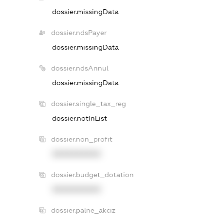
dossier.missingData
dossier.ndsPayer
dossier.missingData
dossier.ndsAnnul
dossier.missingData
dossier.single_tax_reg
dossier.notInList
dossier.non_profit
XXXXXXXXXX
dossier.budget_dotation
XXXXXXXXXX
dossier.palne_akciz