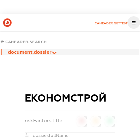
CAHEADER.GETTEST
CAHEADER.SEARCH
document.dossier
ЕКОНОМСТРОЙ
riskFactors.title
0
0
0
dossier.fullName: