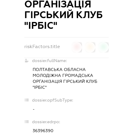
ОРГАНІЗАЦІЯ
ГІРСЬКИЙ КЛУБ
"ІРБІС"
riskFactors.title
0
0
0
dossier.fullName:
ПОЛТАВСЬКА ОБЛАСНА
МОЛОДІЖНА ГРОМАДСЬКА
ОРГАНІЗАЦІЯ ГІРСЬКИЙ КЛУБ
"ІРБІС"
dossier.opfSubType:
-
dossier.edrpo:
36396390