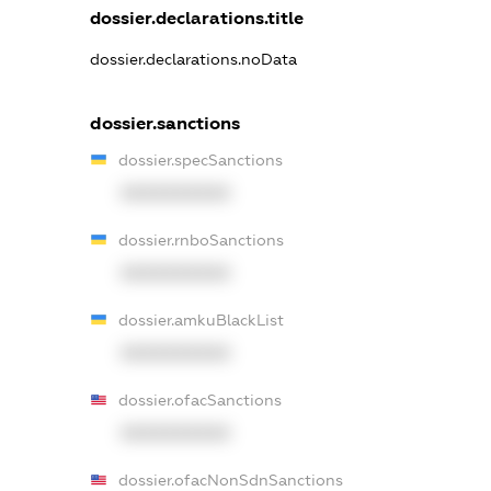
dossier.declarations.title
dossier.declarations.noData
dossier.sanctions
dossier.specSanctions
XXXXXXXXXX
dossier.rnboSanctions
XXXXXXXXXX
dossier.amkuBlackList
XXXXXXXXXX
dossier.ofacSanctions
XXXXXXXXXX
dossier.ofacNonSdnSanctions