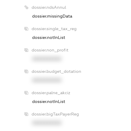
dossier.ndsAnnul
dossier.missingData
dossier.single_tax_reg
dossier.notInList
dossier.non_profit
XXXXXXXXXX
dossier.budget_dotation
XXXXXXXXXX
dossier.palne_akciz
dossier.notInList
dossier.bigTaxPayerReg
XXXXXXXXXX