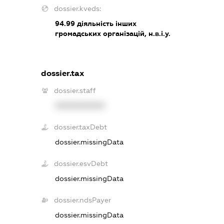
dossier.kveds:
94.99
діяльність інших
громадських організацій, н.в.і.у.
dossier.tax
dossier.staff
XXXXXXXXXX
dossier.taxDebt
dossier.missingData
dossier.esvDebt
dossier.missingData
dossier.ndsPayer
dossier.missingData