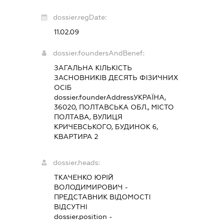
dossier.regDate:
11.02.09
dossier.foundersAndBenef:
ЗАГАЛЬНА КІЛЬКІСТЬ
ЗАСНОВНИКІВ ДЕСЯТЬ ФІЗИЧНИХ
ОСІБ
dossier.founderAddress
УКРАЇНА,
36020, ПОЛТАВСЬКА ОБЛ., МІСТО
ПОЛТАВА, ВУЛИЦЯ
КРИЧЕВСЬКОГО, БУДИНОК 6,
КВАРТИРА 2
dossier.heads:
ТКАЧЕНКО ЮРІЙ
ВОЛОДИМИРОВИЧ
-
ПРЕДСТАВНИК
ВІДОМОСТІ
ВІДСУТНІ
dossier.position -