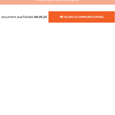
XXXXXXXXXX
document.dueToDate
04.05.25
SEARCH.ONMONITORING
dossier.commercial_info.activity
XXXXXXXXXX
freemium.exampleText_1
freemium.exampleText_2
freemium.anonymousPerSearch2
FREEMIUM.DETAILS
FREEMIUM.REGISTER