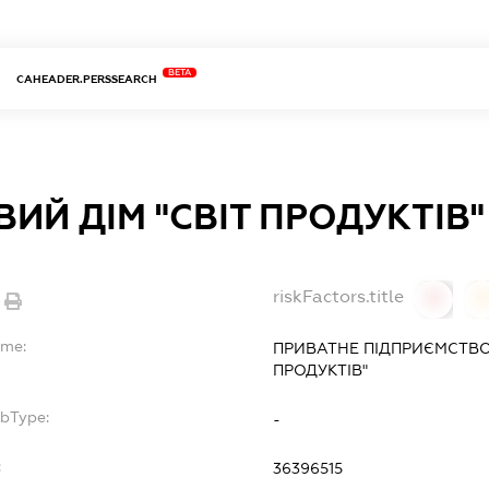
BETA
CAHEADER.PERSSEARCH
ИЙ ДІМ "СВІТ ПРОДУКТІВ"
riskFactors.title
0
ame:
ПРИВАТНЕ ПІДПРИЄМСТВО 
ПРОДУКТІВ"
ubType:
-
:
36396515