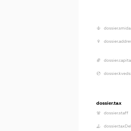
dossier.smida
dossier.addre
dossier.capita
dossier.kveds
dossier.tax
dossier.staff
dossier.taxDe