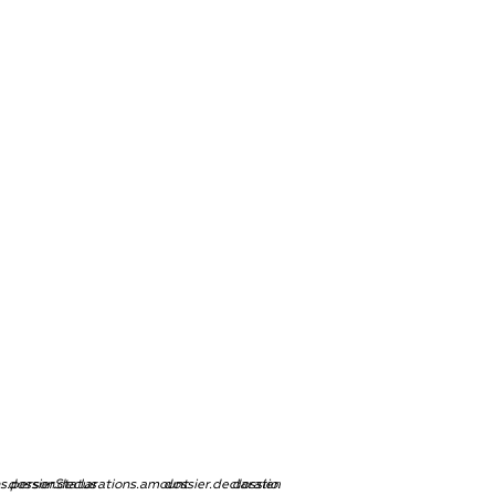
ns.personStatus
dossier.declarations.amount
dossier.declarations.currency
dossier.declarations.source