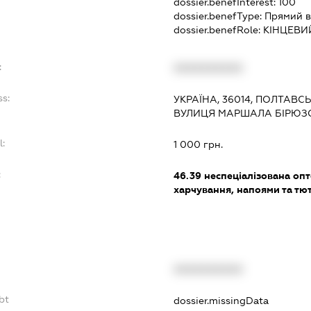
dossier.benefInterest:
100
dossier.benefType:
Прямий в
dossier.benefRole:
КІНЦЕВИ
:
XXXXXXXXXX
ss:
УКРАЇНА, 36014, ПОЛТАВС
ВУЛИЦЯ МАРШАЛА БІРЮЗО
l:
1 000 грн.
:
46.39
неспеціалізована опт
харчування, напоями та т
XXXXXXXXXX
bt
dossier.missingData