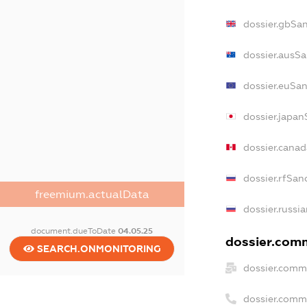
dossier.gbSa
dossier.ausSa
dossier.euSan
dossier.japan
dossier.cana
dossier.rfSan
freemium.actualData
dossier.russi
document.dueToDate
04.05.25
dossier.comm
SEARCH.ONMONITORING
dossier.comm
dossier.comm