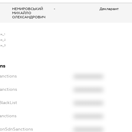
НЕМИРОВСЬКИЙ
-
Декларант
МИХАЙЛО
ОЛЕКСАНДРОВИЧ
se_1
nse_2
nse_3
ons
anctions
XXXXXXXXXX
Sanctions
XXXXXXXXXX
BlackList
XXXXXXXXXX
anctions
XXXXXXXXXX
NonSdnSanctions
XXXXXXXXXX