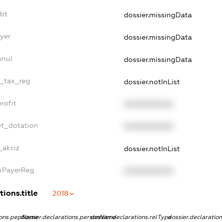
ebt
dossier.missingData
yer
dossier.missingData
nnul
dossier.missingData
e_tax_reg
dossier.notInList
rofit
XXXXXXXXXX
et_dotation
XXXXXXXXXX
_akciz
dossier.notInList
axPayerReg
XXXXXXXXXX
tions.title
2018
tions.pepName
dossier.declarations.personName
dossier.declarations.relType
dossier.declaratio