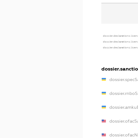
dossier.declarations.licen
dossier.declarations.lice
dossier.declarations.lice
dossier.sancti
dossier.specS
dossier.rnbo
dossier.amku
dossier.ofacS
dossier.ofac