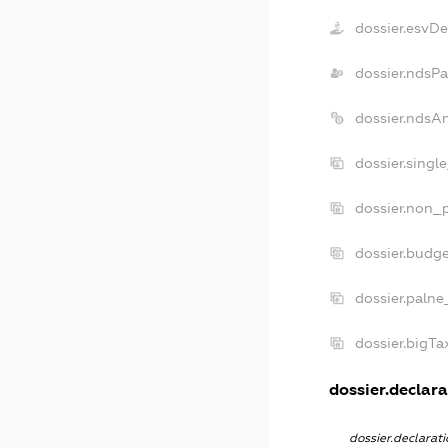
dossier.esvD
dossier.ndsPa
dossier.ndsA
dossier.singl
dossier.non_p
dossier.budg
dossier.palne
dossier.bigT
dossier.declara
dossier.declara