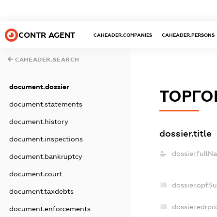
CONTR AGENT
CAHEADER.COMPANIES
CAHEADER.PERSONS
CAHEADER.SEARCH
document.dossier
ТОРГОВ
document.statements
document.history
dossier.title
document.inspections
dossier.fullN
document.bankruptcy
document.court
dossier.opfS
document.taxdebts
dossier.edrpo
document.enforcements