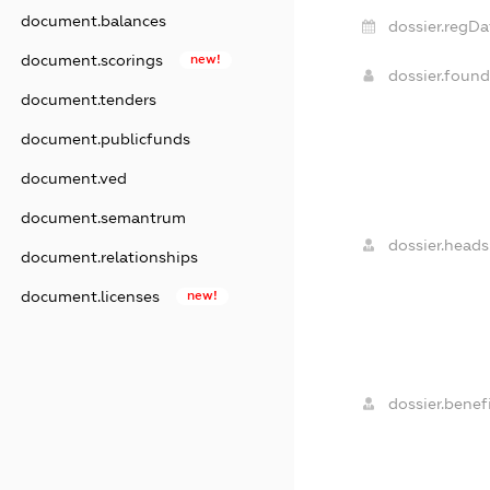
document.balances
dossier.regDa
document.scorings
new!
dossier.foun
document.tenders
document.publicfunds
document.ved
document.semantrum
dossier.heads
document.relationships
document.licenses
new!
dossier.benefi