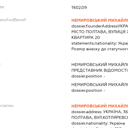
te:
19.02.09
dersAndBenef:
НЕМИРОВСЬКИЙ МИХАЙЛ
dossier.founderAddress
УКРА
МІСТО ПОЛТАВА, ВУЛИЦЯ 
КВАРТИРА 20
statements.nationality:
Укра
Розмір внеску до статутног
:
НЕМИРОВСЬКИЙ МИХАЙЛ
ПРЕДСТАВНИК
ВІДОМОСТІ
dossier.position -
НЕМИРОВСЬКИЙ МИХАЙЛ
dossier.position -
ciaries:
НЕМИРОВСЬКИЙ МИХАЙЛ
dossier.address:
УКРАЇНА, 3
ПОЛТАВА, ВУЛ.КОТЛЯРЕВСЬ
dossier.nationality:
Україна