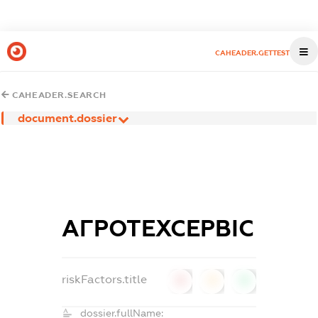
CAHEADER.GETTEST
CAHEADER.SEARCH
document.dossier
АГРОТЕХСЕРВІС
riskFactors.title
0
0
0
dossier.fullName: