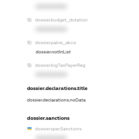
XXXXXXXXXX
dossier.budget_dotation
XXXXXXXXXX
dossier.palne_akciz
dossier.notInList
dossier.bigTaxPayerReg
XXXXXXXXXX
dossier.declarations.title
dossier.declarations.noData
dossier.sanctions
dossier.specSanctions
XXXXXXXXXX