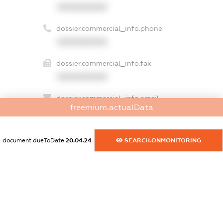
XXXXXXXXXX
dossier.commercial_info.phone
XXXXXXXXXX
dossier.commercial_info.fax
XXXXXXXXXX
dossier.commercial_info.email
freemium.actualData
XXXXXXXXXX
dossier.commercial_info.website
document.dueToDate
20.04.24
SEARCH.ONMONITORING
XXXXXXXXXX
dossier.commercial_info.activity
XXXXXXXXXX