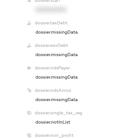
dossier.staff
XXXXXXXXXX
dossier.taxDebt
dossier.missingData
dossier.esvDebt
dossier.missingData
dossier.ndsPayer
dossier.missingData
dossier.ndsAnnul
dossier.missingData
dossier.single_tax_reg
dossier.notInList
dossier.non_profit