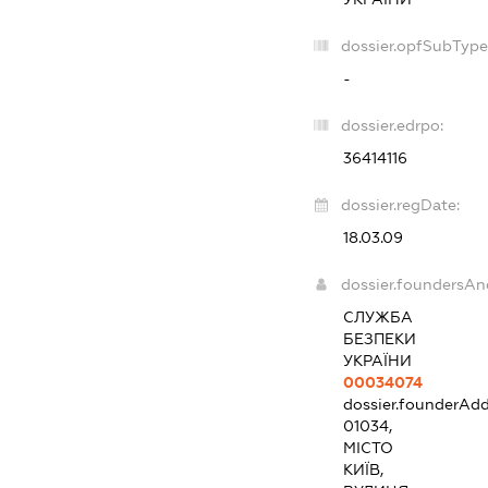
dossier.opfSubType
-
dossier.edrpo:
36414116
dossier.regDate:
18.03.09
dossier.foundersAn
СЛУЖБА
БЕЗПЕКИ
УКРАЇНИ
00034074
dossier.founderAdd
01034,
МІСТО
КИЇВ,