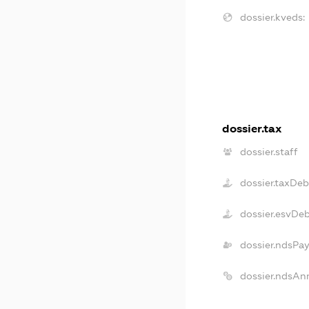
dossier.kveds:
dossier.tax
dossier.staff
dossier.taxDeb
dossier.esvDe
dossier.ndsPa
dossier.ndsAn