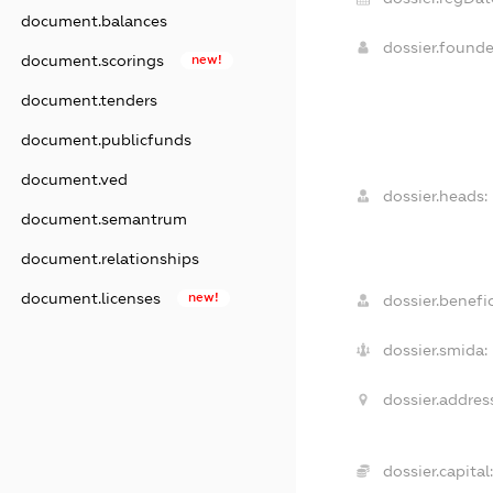
document.balances
dossier.found
document.scorings
new!
document.tenders
document.publicfunds
document.ved
dossier.heads:
document.semantrum
document.relationships
document.licenses
new!
dossier.benefic
dossier.smida:
dossier.addres
dossier.capital