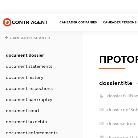
CONTR AGENT
CAHEADER.COMPANIES
CAHEADER.PERSONS
CAHEADER.SEARCH
document.dossier
ПРОТО
document.statements
document.history
dossier.title
document.inspections
dossier.fullNa
document.bankruptcy
dossier.opfSu
document.court
document.taxdebts
dossier.edrpo:
document.enforcements
dossier.regDat