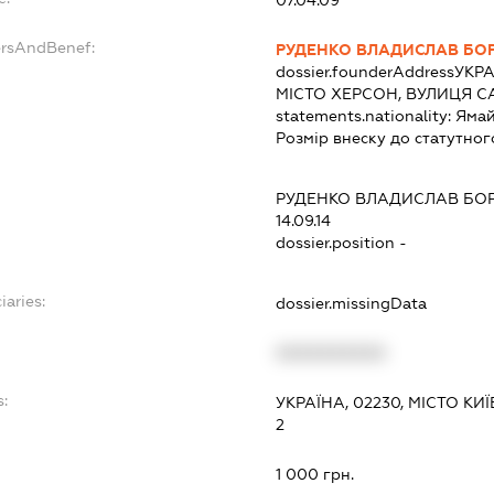
ersAndBenef:
РУДЕНКО ВЛАДИСЛАВ БО
dossier.founderAddress
УКРА
МІСТО ХЕРСОН, ВУЛИЦЯ С
statements.nationality:
Ямай
Розмір внеску до статутног
РУДЕНКО ВЛАДИСЛАВ БО
14.09.14
dossier.position -
iaries:
dossier.missingData
XXXXXXXXXX
s:
УКРАЇНА, 02230, МІСТО К
2
:
1 000 грн.