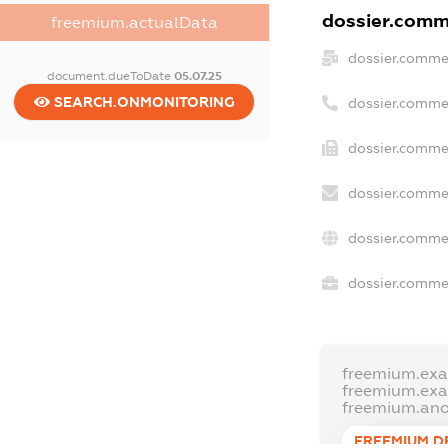
dossier.comme
freemium.actualData
dossier.comme
document.dueToDate
05.07.25
SEARCH.ONMONITORING
dossier.comme
dossier.commer
dossier.commer
dossier.comme
dossier.commer
freemium.ex
freemium.ex
freemium.an
FREEMIUM.D