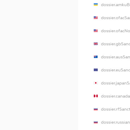
dossier.amkuB
dossier.ofacSa
dossier.ofacN
dossier.gbSan
dossier.ausSa
dossier.euSan
dossier.japan
dossier.canad
dossier.rfSanc
dossier.russia