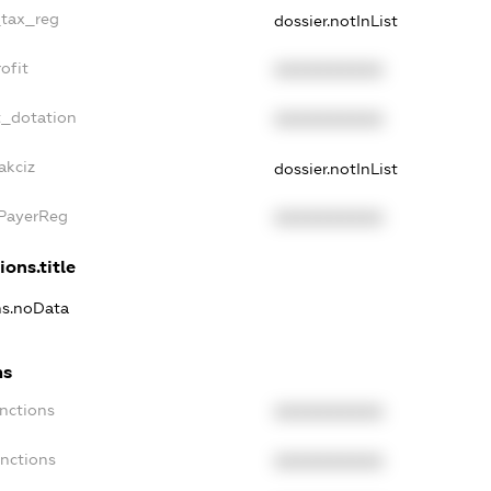
_tax_reg
dossier.notInList
ofit
XXXXXXXXXX
t_dotation
XXXXXXXXXX
akciz
dossier.notInList
xPayerReg
XXXXXXXXXX
ions.title
ons.noData
ns
anctions
XXXXXXXXXX
anctions
XXXXXXXXXX