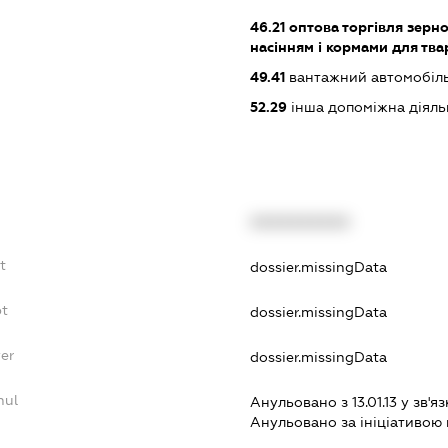
46.21
оптова торгівля зерн
насінням і кормами для тва
49.41
вантажний автомобіль
52.29
інша допоміжна діяльн
XXXXXXXXXX
t
dossier.missingData
bt
dossier.missingData
yer
dossier.missingData
nul
Анульовано з 13.01.13 у зв'яз
Анульовано за iнiцiативою 