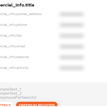
rcial_info.title
rcial_info.postal_address
XXXXXXXXXX
rcial_info.phone
XXXXXXXXXX
cial_info.fax
XXXXXXXXXX
cial_info.email
XXXXXXXXXX
rcial_info.website
XXXXXXXXXX
cial_info.activity
XXXXXXXXXX
ampleText_1
ampleText_2
onymousPerSearch2
ETAILS
FREEMIUM.REGISTER