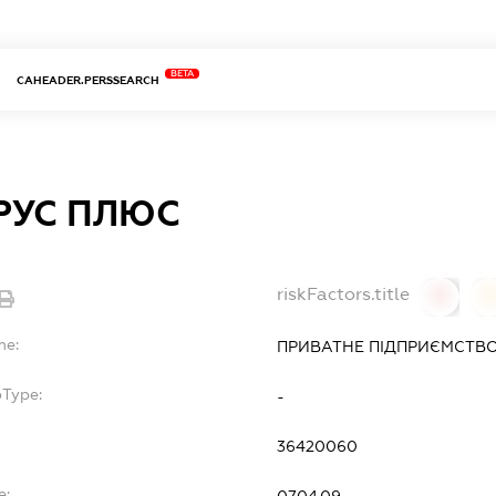
BETA
CAHEADER.PERSSEARCH
РУС ПЛЮС
riskFactors.title
0
0
me:
ПРИВАТНЕ ПІДПРИЄМСТВО
bType:
-
36420060
e:
07.04.09