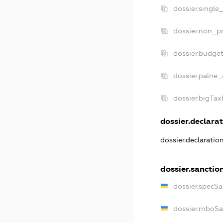
dossier.single
dossier.non_pr
dossier.budge
dossier.palne_
dossier.bigTa
dossier.declarat
dossier.declarati
dossier.sanctio
dossier.specS
dossier.rnboS