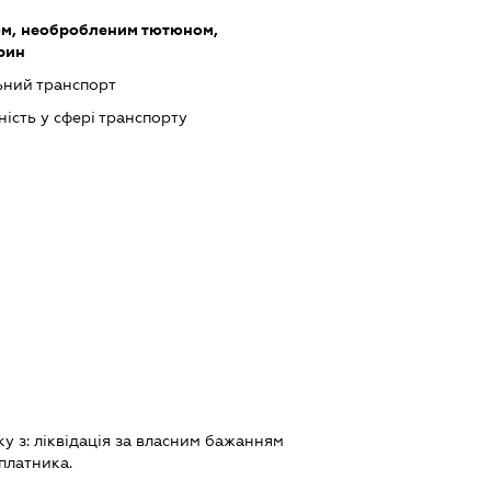
ом, необробленим тютюном,
рин
ний транспорт
ість у сфері транспорту
ку з:
лiквiдацiя за власним бажанням
платника.