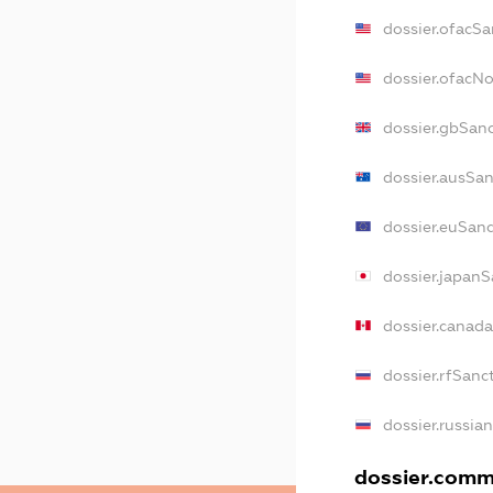
dossier.ofacSa
dossier.ofacN
dossier.gbSan
dossier.ausSa
dossier.euSan
dossier.japan
dossier.canad
dossier.rfSanc
dossier.russia
dossier.comme