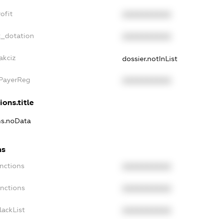
ofit
XXXXXXXXXX
t_dotation
XXXXXXXXXX
akciz
dossier.notInList
xPayerReg
XXXXXXXXXX
ions.title
ons.noData
ns
anctions
XXXXXXXXXX
anctions
XXXXXXXXXX
lackList
XXXXXXXXXX