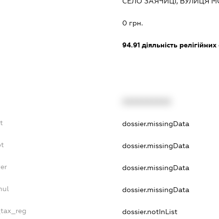
СЕЛО ЗАЯЧИЦІ, ВУЛИЦЯ М
:
0 грн.
94.91
діяльність релігійних
XXXXXXXXXX
t
dossier.missingData
bt
dossier.missingData
er
dossier.missingData
nul
dossier.missingData
_tax_reg
dossier.notInList