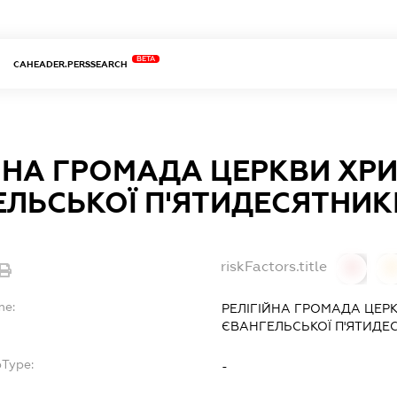
BETA
CAHEADER.PERSSEARCH
ЙНА ГРОМАДА ЦЕРКВИ ХРИ
ЛЬСЬКОЇ П'ЯТИДЕСЯТНИКІ
riskFactors.title
0
0
me:
РЕЛІГІЙНА ГРОМАДА ЦЕР
ЄВАНГЕЛЬСЬКОЇ П'ЯТИДЕС
bType:
-