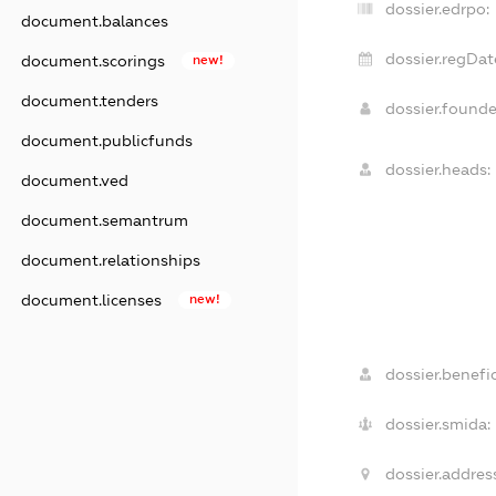
dossier.edrpo:
document.balances
dossier.regDat
document.scorings
new!
document.tenders
dossier.found
document.publicfunds
dossier.heads:
document.ved
document.semantrum
document.relationships
document.licenses
new!
dossier.benefic
dossier.smida:
dossier.addres