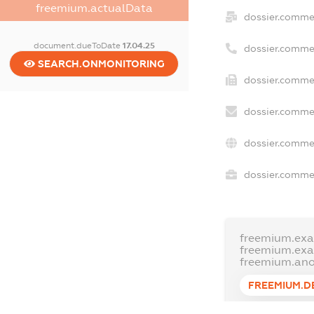
freemium.actualData
dossier.comme
document.dueToDate
17.04.25
dossier.comme
SEARCH.ONMONITORING
dossier.commer
dossier.commer
dossier.commer
dossier.commer
freemium.ex
freemium.ex
freemium.an
FREEMIUM.D