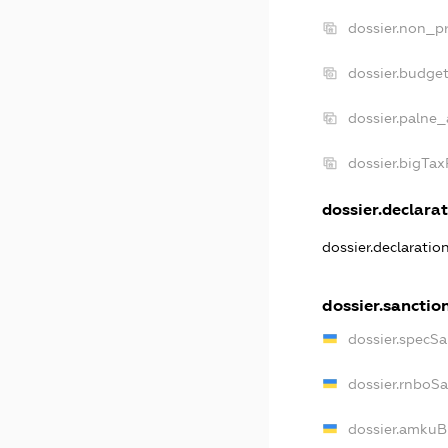
dossier.non_pr
dossier.budge
dossier.palne_
dossier.bigTa
dossier.declarat
dossier.declarati
dossier.sanctio
dossier.specS
dossier.rnboS
dossier.amkuB