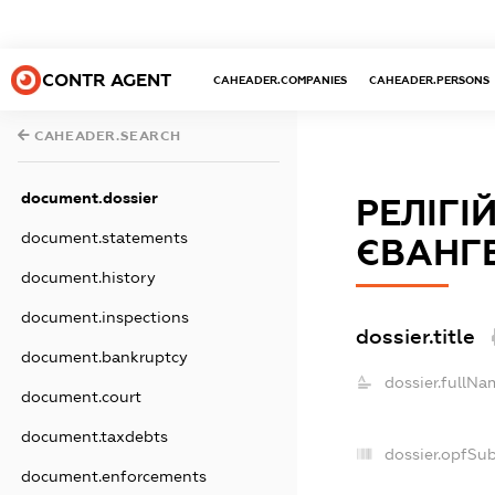
CONTR AGENT
CAHEADER.COMPANIES
CAHEADER.PERSONS
CAHEADER.SEARCH
document.dossier
РЕЛІГІ
document.statements
ЄВАНГЕ
document.history
document.inspections
dossier.title
document.bankruptcy
dossier.fullNa
document.court
document.taxdebts
dossier.opfSu
document.enforcements