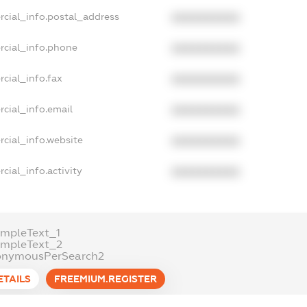
rcial_info.postal_address
XXXXXXXXXX
rcial_info.phone
XXXXXXXXXX
cial_info.fax
XXXXXXXXXX
cial_info.email
XXXXXXXXXX
cial_info.website
XXXXXXXXXX
cial_info.activity
XXXXXXXXXX
ampleText_1
ampleText_2
onymousPerSearch2
ETAILS
FREEMIUM.REGISTER