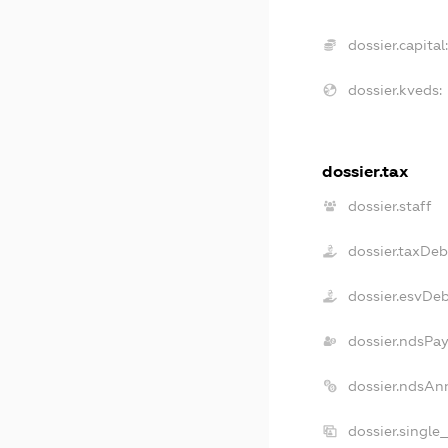
dossier.capital
dossier.kveds:
dossier.tax
dossier.staff
dossier.taxDeb
dossier.esvDe
dossier.ndsPay
dossier.ndsAn
dossier.single