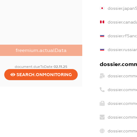
dossier.japan
dossier.canad
dossier.rfSan
dossier.russia
freemium.actualData
dossier.comme
document.dueToDate
02.11.25
SEARCH.ONMONITORING
dossier.comme
dossier.comme
dossier.comme
dossier.comme
dossier.comme