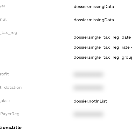
yer
dossier.missingData
nul
dossier.missingData
e_tax_reg
dossier.single_tax_reg_date -
dossier.single_tax_reg_rate 
dossier.single_tax_reg_grou
rofit
XXXXXXXXXX
t_dotation
XXXXXXXXXX
_akciz
dossier.notInList
xPayerReg
XXXXXXXXXX
ions.title