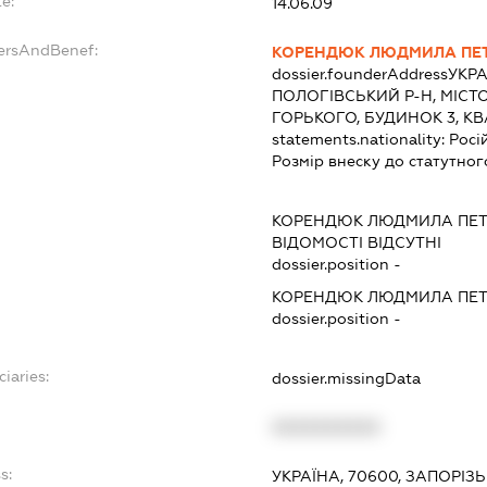
e:
14.06.09
dersAndBenef:
КОРЕНДЮК ЛЮДМИЛА ПЕТ
dossier.founderAddress
УКРА
ПОЛОГІВСЬКИЙ Р-Н, МІС
ГОРЬКОГО, БУДИНОК 3, КВ
statements.nationality:
Росі
Розмір внеску до статутног
КОРЕНДЮК ЛЮДМИЛА ПЕТ
ВІДОМОСТІ ВІДСУТНІ
dossier.position -
КОРЕНДЮК ЛЮДМИЛА ПЕТ
dossier.position -
iaries:
dossier.missingData
XXXXXXXXXX
s:
УКРАЇНА, 70600, ЗАПОРІЗ