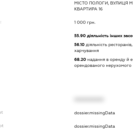
МІСТО ПОЛОГИ, ВУЛИЦЯ М
КВАРТИРА 16
:
1 000 грн.
55.90
діяльність інших зас
56.10
діяльність ресторанів
харчування
68.20
надання в оренду й е
орендованого нерухомого
XXXXXXXXXX
bt
dossier.missingData
bt
dossier.missingData