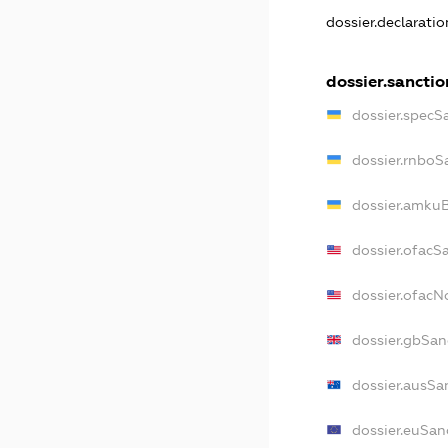
dossier.declarati
dossier.sanctio
dossier.specS
dossier.rnboS
dossier.amkuB
dossier.ofacS
dossier.ofac
dossier.gbSan
dossier.ausSa
dossier.euSan