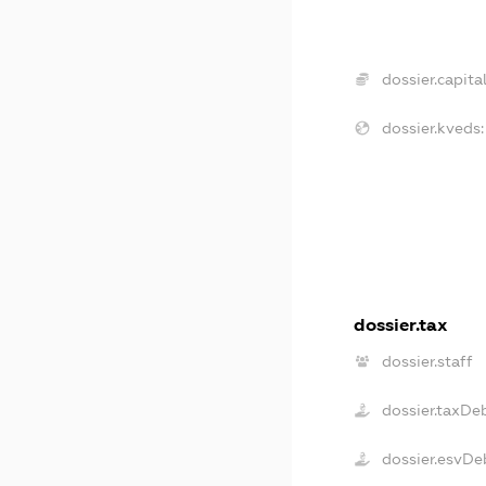
dossier.capital
dossier.kveds:
dossier.tax
dossier.staff
dossier.taxDe
dossier.esvDe