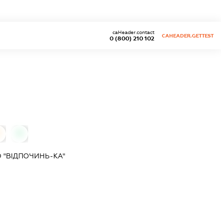
caHeader.contact
CAHEADER.GETTEST
0 (800) 210 102
0
0
 "ВІДПОЧИНЬ-КА"