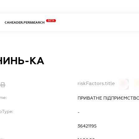
BETA
CAHEADER.PERSSEARCH
ЧИНЬ-КА
riskFactors.title
0
ame:
ПРИВАТНЕ ПІДПРИЄМСТВО
bType:
-
36421195