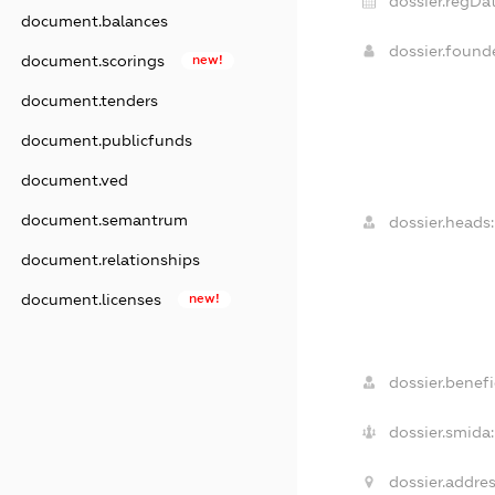
dossier.regDat
document.balances
dossier.foun
document.scorings
new!
document.tenders
document.publicfunds
document.ved
document.semantrum
dossier.heads:
document.relationships
document.licenses
new!
dossier.benefic
dossier.smida:
dossier.addres