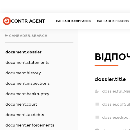
CONTR AGENT
CAHEADER.COMPANIES
CAHEADER.PERSONS
CAHEADER.SEARCH
document.dossier
ВІДПО
document.statements
document.history
dossier.title
document.inspections
dossier.fullN
document.bankruptcy
dossier.opfSu
document.court
document.taxdebts
dossier.edrpo:
document.enforcements