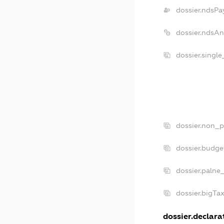
dossier.ndsPa
dossier.ndsAn
dossier.singl
dossier.non_p
dossier.budge
dossier.palne
dossier.bigTa
dossier.declarat