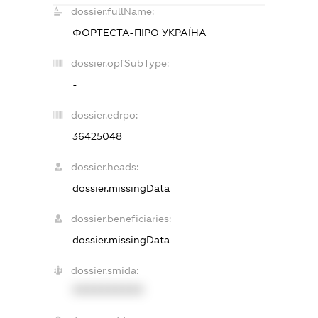
dossier.fullName:
ФОРТЕСТА-ПІРО УКРАЇНА
dossier.opfSubType:
-
dossier.edrpo:
36425048
dossier.heads:
dossier.missingData
dossier.beneficiaries:
dossier.missingData
dossier.smida:
XXXXXXXXXX