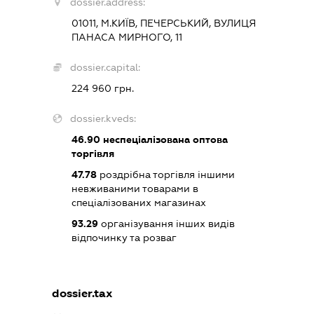
dossier.address:
01011, М.КИЇВ, ПЕЧЕРСЬКИЙ, ВУЛИЦЯ
ПАНАСА МИРНОГО, 11
dossier.capital:
224 960 грн.
dossier.kveds:
46.90
неспеціалізована оптова
торгівля
47.78
роздрібна торгівля іншими
невживаними товарами в
спеціалізованих магазинах
93.29
організування інших видів
відпочинку та розваг
dossier.tax