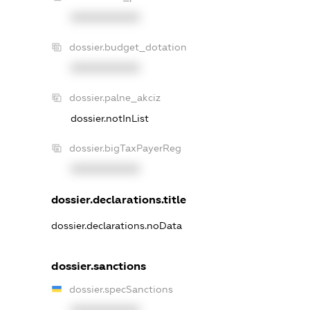
XXXXXXXXXX
dossier.budget_dotation
XXXXXXXXXX
dossier.palne_akciz
dossier.notInList
dossier.bigTaxPayerReg
XXXXXXXXXX
dossier.declarations.title
dossier.declarations.noData
dossier.sanctions
dossier.specSanctions