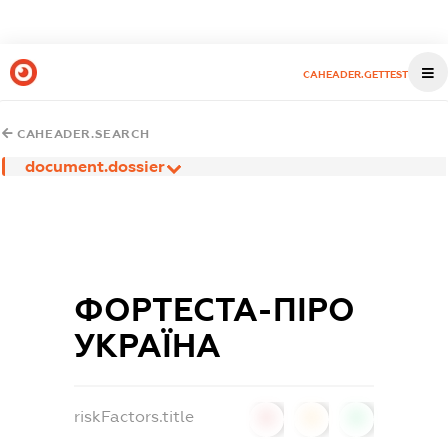
CAHEADER.GETTEST
CAHEADER.SEARCH
document.dossier
ФОРТЕСТА-ПІРО
УКРАЇНА
riskFactors.title
0
0
0