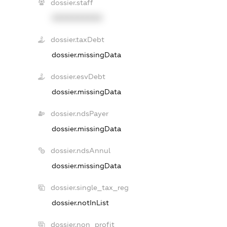
dossier.staff
XXXXXXXXXX
dossier.taxDebt
dossier.missingData
dossier.esvDebt
dossier.missingData
dossier.ndsPayer
dossier.missingData
dossier.ndsAnnul
dossier.missingData
dossier.single_tax_reg
dossier.notInList
dossier.non_profit