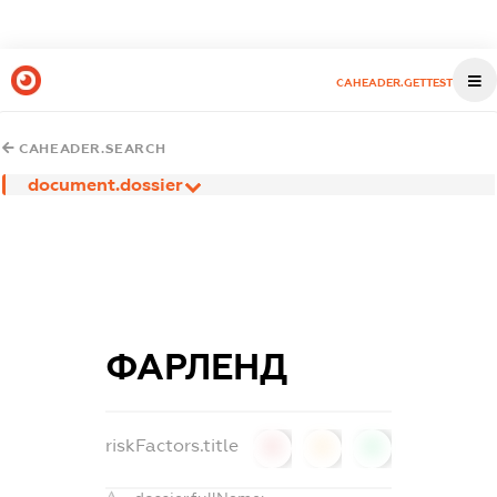
CAHEADER.GETTEST
CAHEADER.SEARCH
document.dossier
ФАРЛЕНД
riskFactors.title
0
0
0