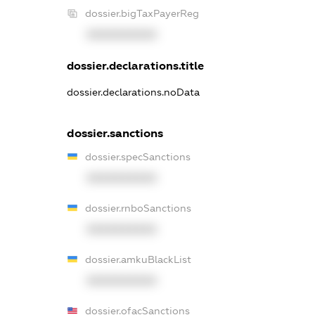
dossier.bigTaxPayerReg
XXXXXXXXXX
dossier.declarations.title
dossier.declarations.noData
dossier.sanctions
dossier.specSanctions
XXXXXXXXXX
dossier.rnboSanctions
XXXXXXXXXX
dossier.amkuBlackList
XXXXXXXXXX
dossier.ofacSanctions