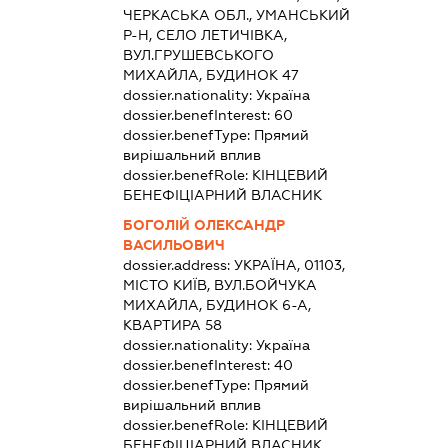
ЧЕРКАСЬКА ОБЛ., УМАНСЬКИЙ
Р-Н, СЕЛО ЛЕТИЧІВКА,
ВУЛ.ГРУШЕВСЬКОГО
МИХАЙЛА, БУДИНОК 47
dossier.nationality:
Україна
dossier.benefInterest:
60
dossier.benefType:
Прямий
вирішальний вплив
dossier.benefRole:
КІНЦЕВИЙ
БЕНЕФІЦІАРНИЙ ВЛАСНИК
БОГОЛІЙ ОЛЕКСАНДР
ВАСИЛЬОВИЧ
dossier.address:
УКРАЇНА, 01103,
МІСТО КИЇВ, ВУЛ.БОЙЧУКА
МИХАЙЛА, БУДИНОК 6-А,
КВАРТИРА 58
dossier.nationality:
Україна
dossier.benefInterest:
40
dossier.benefType:
Прямий
вирішальний вплив
dossier.benefRole:
КІНЦЕВИЙ
БЕНЕФІЦІАРНИЙ ВЛАСНИК