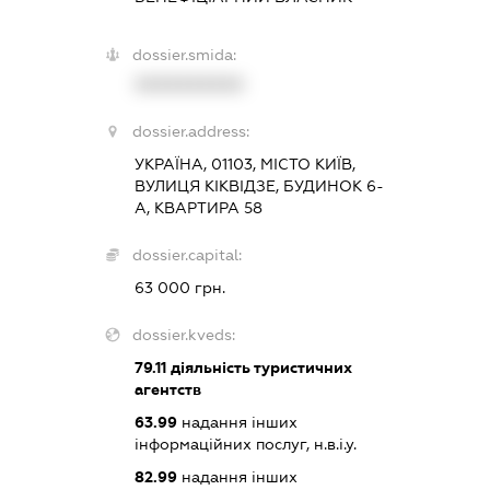
dossier.smida:
XXXXXXXXXX
dossier.address:
УКРАЇНА, 01103, МІСТО КИЇВ,
ВУЛИЦЯ КІКВІДЗЕ, БУДИНОК 6-
А, КВАРТИРА 58
dossier.capital:
63 000 грн.
dossier.kveds:
79.11
діяльність туристичних
агентств
63.99
надання інших
інформаційних послуг, н.в.і.у.
82.99
надання інших