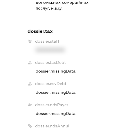
допоміжних комерційних
послуг, н.в.і.у.
dossier.tax
dossier.staff
XXXXXXXXXX
dossier.taxDebt
dossier.missingData
dossier.esvDebt
dossier.missingData
dossier.ndsPayer
dossier.missingData
dossier.ndsAnnul