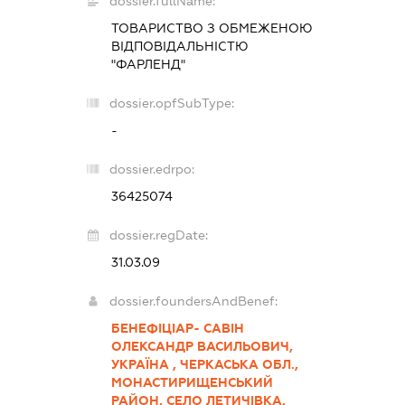
dossier.fullName:
ТОВАРИСТВО З ОБМЕЖЕНОЮ
ВІДПОВІДАЛЬНІСТЮ
"ФАРЛЕНД"
dossier.opfSubType:
-
dossier.edrpo:
36425074
dossier.regDate:
31.03.09
dossier.foundersAndBenef:
БЕНЕФІЦІАР- САВІН
ОЛЕКСАНДР ВАСИЛЬОВИЧ,
УКРАЇНА , ЧЕРКАСЬКА ОБЛ.,
МОНАСТИРИЩЕНСЬКИЙ
РАЙОН, СЕЛО ЛЕТИЧІВКА,