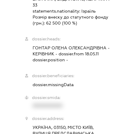
33
statements.nationality:
Ізраїль
Розмір внеску до статутного фонду
(грн.):
62 500
(100 %)
dossier.heads:
ГОНТАР ОЛЕНА ОЛЕКСАНДРІВНА
-
КЕРІВНИК
- dossier.from 18.05.11
dossier.position -
dossier.beneficiaries:
dossier.missingData
dossier.smida:
XXXXXXXXXX
dossier.address:
УКРАЇНА, 03150, МІСТО КИЇВ,
ВУЛИЦЯ ПРЕДСЛАВИНСЬКА,