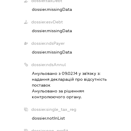
dossier.taxDebt
dossier.missingData
dossier.esvDebt
dossier.missingData
dossier.ndsPayer
dossier.missingData
dossier.ndsAnnul
Анульовано з 09.02.14 у зв'язку з:
надання декларацiй про вiдсутнiсть
поставок
Анульовано за рiшенням
контролюючого органу.
dossier.single_tax_reg
dossier.notInList
dossier.non_profit