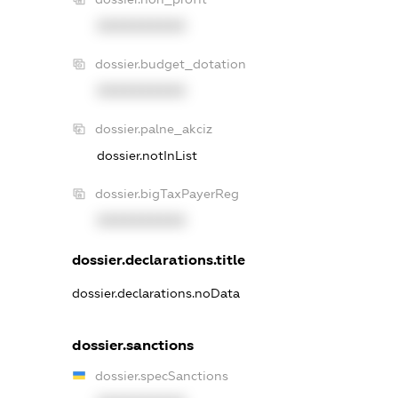
XXXXXXXXXX
dossier.budget_dotation
XXXXXXXXXX
dossier.palne_akciz
dossier.notInList
dossier.bigTaxPayerReg
XXXXXXXXXX
dossier.declarations.title
dossier.declarations.noData
dossier.sanctions
dossier.specSanctions