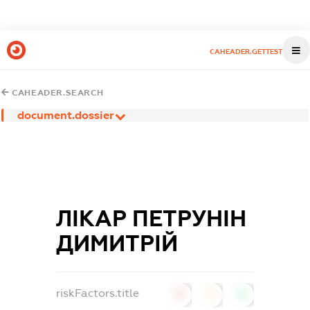
CAHEADER.GETTEST
CAHEADER.SEARCH
document.dossier
ЛІКАР ПЕТРУНІН
ДИМИТРІЙ
riskFactors.title
0
0
0