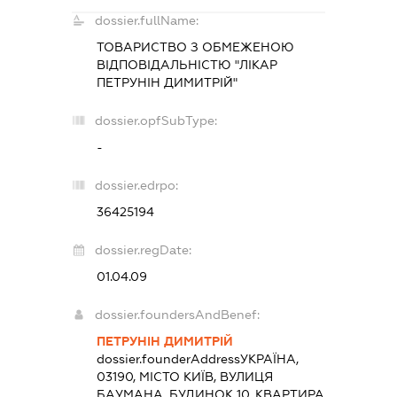
dossier.fullName:
ТОВАРИСТВО З ОБМЕЖЕНОЮ
ВІДПОВІДАЛЬНІСТЮ "ЛІКАР
ПЕТРУНІН ДИМИТРІЙ"
dossier.opfSubType:
-
dossier.edrpo:
36425194
dossier.regDate:
01.04.09
dossier.foundersAndBenef:
ПЕТРУНІН ДИМИТРІЙ
dossier.founderAddress
УКРАЇНА,
03190, МІСТО КИЇВ, ВУЛИЦЯ
БАУМАНА, БУДИНОК 10, КВАРТИРА