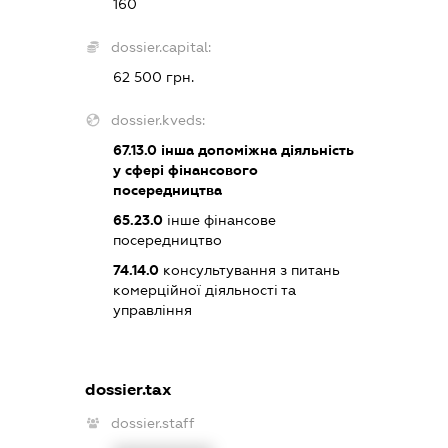
160
dossier.capital:
62 500 грн.
dossier.kveds:
67.13.0
інша допоміжна діяльність
у сфері фінансового
посередництва
65.23.0
інше фінансове
посередництво
74.14.0
консультування з питань
комерційної діяльності та
управління
dossier.tax
dossier.staff