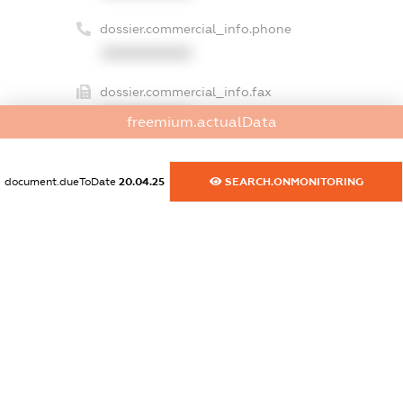
dossier.commercial_info.phone
XXXXXXXXXX
dossier.commercial_info.fax
XXXXXXXXXX
freemium.actualData
dossier.commercial_info.email
XXXXXXXXXX
document.dueToDate
20.04.25
SEARCH.ONMONITORING
dossier.commercial_info.website
XXXXXXXXXX
dossier.commercial_info.activity
XXXXXXXXXX
freemium.exampleText_1
freemium.exampleText_2