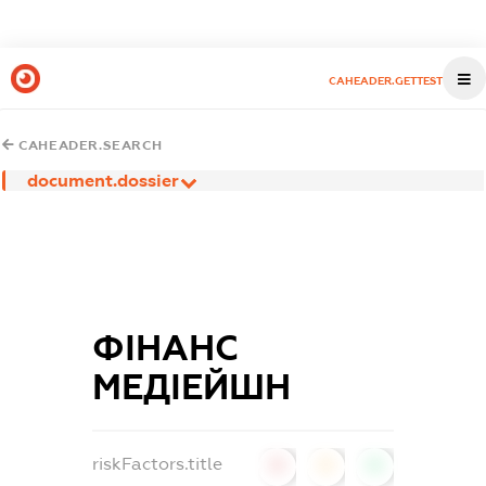
CAHEADER.GETTEST
CAHEADER.SEARCH
document.dossier
ФІНАНС
МЕДІЕЙШН
riskFactors.title
0
0
0