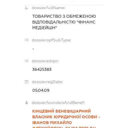
dossier.fullName:
ТОВАРИСТВО З ОБМЕЖЕНОЮ
ВІДПОВІДАЛЬНІСТЮ "ФІНАНС
МЕДІЕЙШН"
dossier.opfSubType:
-
dossier.edrpo:
36425383
dossier.regDate:
05.04.09
dossier.foundersAndBenef:
КІНЦЕВИЙ БЕНЕФІЦІАРНИЙ
ВЛАСНИК ЮРИДИЧНОЇ ОСОБИ -
ІВАНОВ МИХАЙЛО