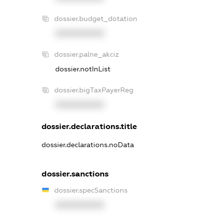
dossier.budget_dotation
XXXXXXXXXX
dossier.palne_akciz
dossier.notInList
dossier.bigTaxPayerReg
XXXXXXXXXX
dossier.declarations.title
dossier.declarations.noData
dossier.sanctions
dossier.specSanctions
XXXXXXXXXX