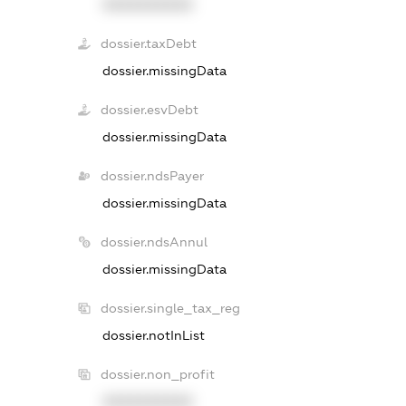
XXXXXXXXXX
dossier.taxDebt
dossier.missingData
dossier.esvDebt
dossier.missingData
dossier.ndsPayer
dossier.missingData
dossier.ndsAnnul
dossier.missingData
dossier.single_tax_reg
dossier.notInList
dossier.non_profit
XXXXXXXXXX