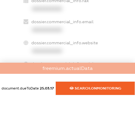
dossier.commercial_info.fax
XXXXXXXXXX
dossier.commercial_info.email
XXXXXXXXXX
dossier.commercial_info.website
XXXXXXXXXX
dossier.commercial_info.activity
freemium.actualData
XXXXXXXXXX
document.dueToDate
25.03.17
SEARCH.ONMONITORING
freemium.exampleText_1
freemium.exampleText_2
freemium.anonymousPerSearch2
FREEMIUM.DETAILS
FREEMIUM.REGISTER