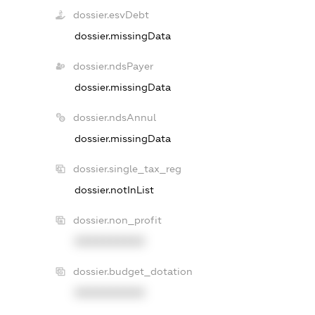
dossier.esvDebt
dossier.missingData
dossier.ndsPayer
dossier.missingData
dossier.ndsAnnul
dossier.missingData
dossier.single_tax_reg
dossier.notInList
dossier.non_profit
XXXXXXXXXX
dossier.budget_dotation
XXXXXXXXXX