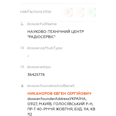
riskFactors.title
0
0
0
dossier.fullName:
НАУКОВО-ТЕХНІЧНИЙ ЦЕНТР
"РАДІОСЕРВІС"
dossier.opfSubType:
-
dossier.edrpo:
36425776
dossier.foundersAndBenef:
НИКАНОРОВ ЄВГЕН СЕРГІЙОВИЧ
dossier.founderAddress
УКРАЇНА,
03127, М.КИЇВ, ГОЛОСІЇВСЬКИЙ Р-Н,
ПР-Т 40-РІЧЧЯ ЖОВТНЯ, БУД. 114, КВ
112