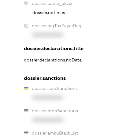
dossier.palne_akciz
dossier.notInList
dossier.bigTaxPayerReg
XXXXXXXXXX
dossier.declarations.title
dossier.declarations.noData
dossier.sanctions
dossier.specSanctions
XXXXXXXXXX
dossier.rnboSanctions
XXXXXXXXXX
dossier.amkuBlackList