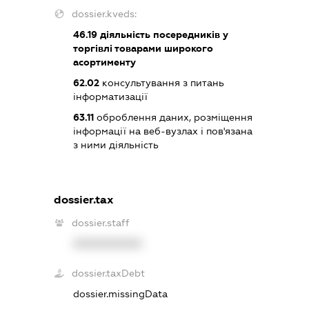
dossier.kveds:
46.19
діяльність посередників у
торгівлі товарами широкого
асортименту
62.02
консультування з питань
інформатизації
63.11
оброблення даних, розміщення
інформації на веб-вузлах і пов'язана
з ними діяльність
dossier.tax
dossier.staff
XXXXXXXXXX
dossier.taxDebt
dossier.missingData