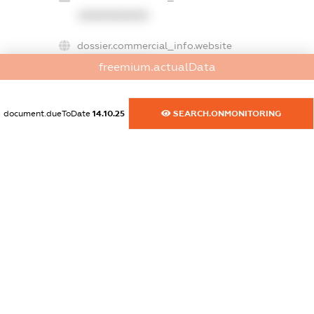
XXXXXXXXXX
dossier.commercial_info.website
XXXXXXXXXX
freemium.actualData
dossier.commercial_info.activity
XXXXXXXXXX
document.dueToDate
14.10.25
SEARCH.ONMONITORING
freemium.exampleText_1
freemium.exampleText_2
freemium.anonymousPerSearch2
FREEMIUM.DETAILS
FREEMIUM.REGISTER