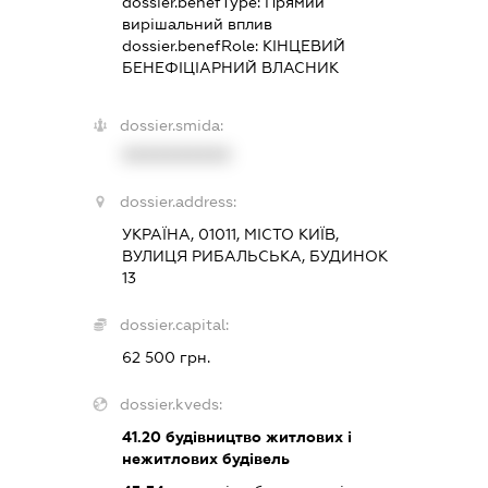
dossier.benefType:
Прямий
вирішальний вплив
dossier.benefRole:
КІНЦЕВИЙ
БЕНЕФІЦІАРНИЙ ВЛАСНИК
dossier.smida:
XXXXXXXXXX
dossier.address:
УКРАЇНА, 01011, МІСТО КИЇВ,
ВУЛИЦЯ РИБАЛЬСЬКА, БУДИНОК
13
dossier.capital:
62 500 грн.
dossier.kveds:
41.20
будівництво житлових і
нежитлових будівель