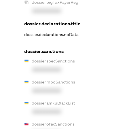
dossier.bigTaxPayerReg
XXXXXXXXXX
dossier.declarations.title
dossier.declarations.noData
dossier.sanctions
dossier.specSanctions
XXXXXXXXXX
dossier.rnboSanctions
XXXXXXXXXX
dossier.amkuBlackList
XXXXXXXXXX
dossier.ofacSanctions