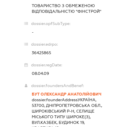
ТОВАРИСТВО З ОБМЕЖЕНОЮ
ВІДПОВІДАЛЬНІСТЮ "ФІНСТРОЙ"
dossier.opfSubType:
-
dossier.edrpo:
36425865
dossier.regDate:
08.04.09
dossier.foundersAndBenef:
БУТ ОЛЕКСАНДР АНАТОЛІЙОВИЧ
dossier.founderAddress
УКРАЇНА,
53700, ДНІПРОПЕТРОВСЬКА ОБЛ.,
ШИРОКІВСЬКИЙ Р-Н, СЕЛИЩЕ
МІСЬКОГО ТИПУ ШИРОКЕ(З),
ВУЛ.КАЗБЕК, БУДИНОК 19,