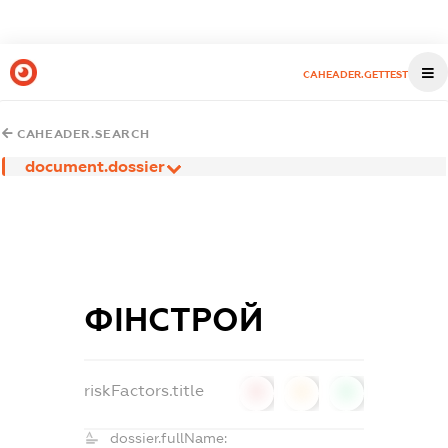
CAHEADER.GETTEST
CAHEADER.SEARCH
document.dossier
ФІНСТРОЙ
riskFactors.title
0
0
0
dossier.fullName: