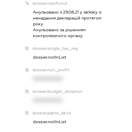
dossier.ndsAnnul
Анульовано з 29.08.21 у зв'язку з:
ненадання декларацiй протягом
року
Анульовано за рiшенням
контролюючого органу.
dossier.single_tax_reg
dossier.notInList
dossier.non_profit
XXXXXXXXXX
dossier.budget_dotation
XXXXXXXXXX
dossier.palne_akciz
dossier.notInList